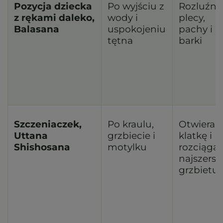
Pozycja dziecka
Po wyjściu z
Rozluźni
z rękami daleko,
wody i
plecy,
Balasana
uspokojeniu
pachy i
tętna
barki
Szczeniaczek,
Po kraulu,
Otwiera
Uttana
grzbiecie i
klatkę i
Shishosana
motylku
rozciąga
najszersz
grzbietu