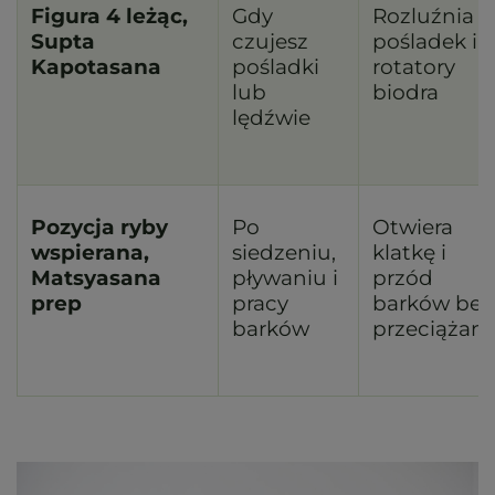
Figura 4 leżąc,
Gdy
Rozluźnia
Supta
czujesz
pośladek i
Kapotasana
pośladki
rotatory
lub
biodra
lędźwie
Pozycja ryby
Po
Otwiera
wspierana,
siedzeniu,
klatkę i
Matsyasana
pływaniu i
przód
prep
pracy
barków bez
barków
przeciążani