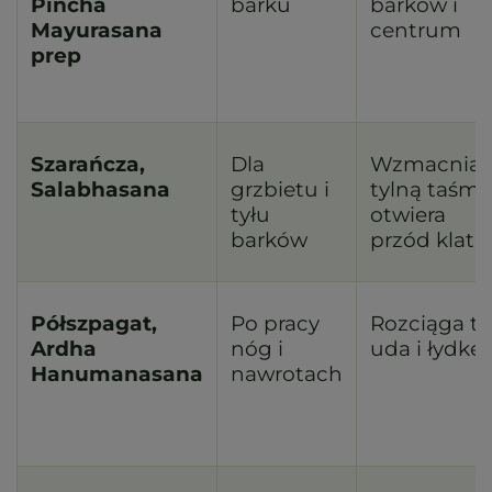
Pincha
barku
barków i
Mayurasana
centrum
prep
Szarańcza,
Dla
Wzmacnia
Salabhasana
grzbietu i
tylną taśmę
tyłu
otwiera
barków
przód klatki
Półszpagat,
Po pracy
Rozciąga ty
Ardha
nóg i
uda i łydkę
Hanumanasana
nawrotach