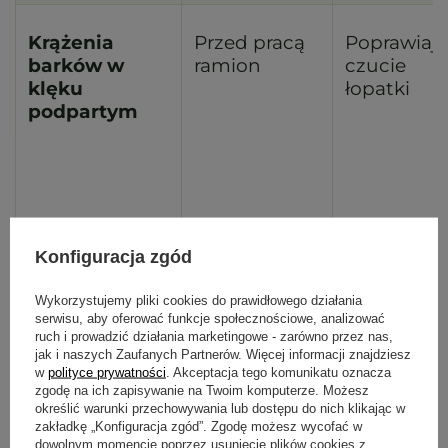
Krążenia
Przed pracą
Poprawiają
barków w
ramion
czucie
klęku
łopatki
podpartym
Nawlekanie
Przed
Mobilizuje
Konfiguracja zgód
igły
kraulem i
odcinek
dynamicznie,
grzbietem
piersiowy i 
Wykorzystujemy pliki cookies do prawidłowego działania
serwisu, aby oferować funkcje społecznościowe, analizować
Parsva
barku
ruch i prowadzić działania marketingowe - zarówno przez nas,
Balasana
jak i naszych Zaufanych Partnerów. Więcej informacji znajdziesz
prep
w
polityce prywatności
. Akceptacja tego komunikatu oznacza
zgodę na ich zapisywanie na Twoim komputerze. Możesz
określić warunki przechowywania lub dostępu do nich klikając w
zakładkę „Konfiguracja zgód”. Zgodę możesz wycofać w
dowolnym momencie poprzez usunięcie plików cookies z