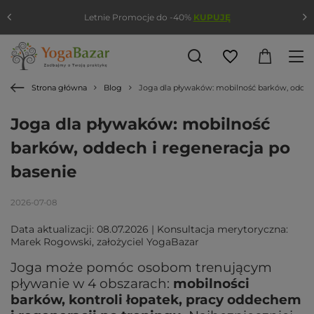
Letnie Promocje do -40%
KUPUJĘ
Strona główna
Blog
Joga dla pływaków: mobilność barków, oddech
Joga dla pływaków: mobilność
barków, oddech i regeneracja po
basenie
2026-07-08
Data aktualizacji: 08.07.2026 | Konsultacja merytoryczna:
Marek Rogowski, założyciel YogaBazar
Joga może pomóc osobom trenującym
pływanie w 4 obszarach:
mobilności
barków, kontroli łopatek, pracy oddechem