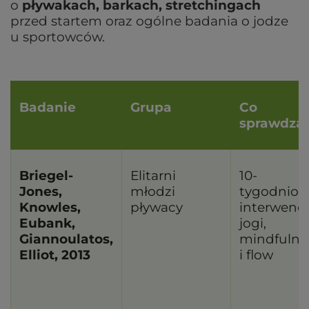
o
pływakach, barkach, stretchingach
przed startem oraz ogólne badania o jodze
u sportowców.
Badanie
Grupa
Co
sprawdza
Briegel-
Elitarni
10-
Jones,
młodzi
tygodnio
Knowles,
pływacy
interwencj
Eubank,
jogi,
Giannoulatos,
mindfulne
Elliot, 2013
i flow