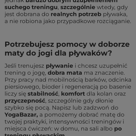
jednak
bardzo dobrym uzupełnieniem
suchego treningu
,
szczególnie
wtedy, gdy
jest dobrana do
realnych potrzeb
pływaka,
a nie robiona jako przypadkowe rozciąganie.
Potrzebujesz pomocy w doborze
maty do jogi dla pływaków?
J
eśli trenujesz
pływanie
i chcesz uzupełnić
trening o jogę,
dobra mata
ma znaczenie.
Przy pracy nad mobilnością barków, odcinka
piersiowego, bioder i regeneracją po basenie
liczy się
stabilność
,
komfort
dla kolan oraz
przyczepność
, szczególnie gdy dłonie
szybko się pocą. Napisz lub zadzwoń do
YogaBazar,
a pomożemy dobrać matę do
twojej praktyki, intensywności treningów i
miejsca ćwiczeń: w domu, na sali albo
po
treningu pływackim.