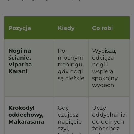
Pozycja
Kiedy
Co robi
Nogi na
Po
Wycisza,
ścianie,
mocnym
odciąża
Viparita
treningu,
nogi i
Karani
gdy nogi
wspiera
są ciężkie
spokojny
wydech
Krokodyl
Gdy
Uczy
oddechowy,
czujesz
oddychania
Makarasana
napięcie
do dolnych
szyi,
żeber bez