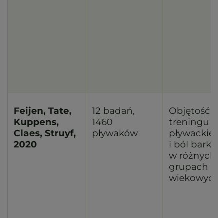
Feijen, Tate,
12 badań,
Objętość
Kuppens,
1460
treningu
Claes, Struyf,
pływaków
pływackie
2020
i ból barku
w różnych
grupach
wiekowyc