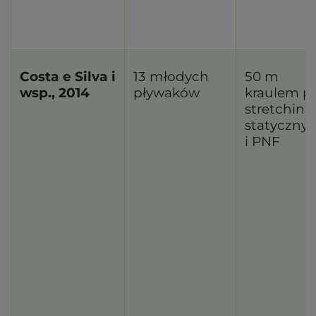
Costa e Silva i
13 młodych
50 m
wsp., 2014
pływaków
kraulem p
stretching
statyczny
i PNF