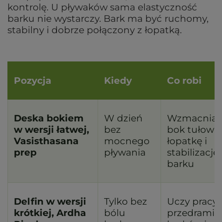
kontrolę. U pływaków sama elastyczność
barku nie wystarczy. Bark ma być ruchomy,
stabilny i dobrze połączony z łopatką.
Pozycja
Kiedy
Co robi
Deska bokiem
W dzień
Wzmacnia
w wersji łatwej,
bez
bok tułowia
Vasisthasana
mocnego
łopatkę i
prep
pływania
stabilizację
barku
Delfin w wersji
Tylko bez
Uczy pracy
krótkiej, Ardha
bólu
przedramio