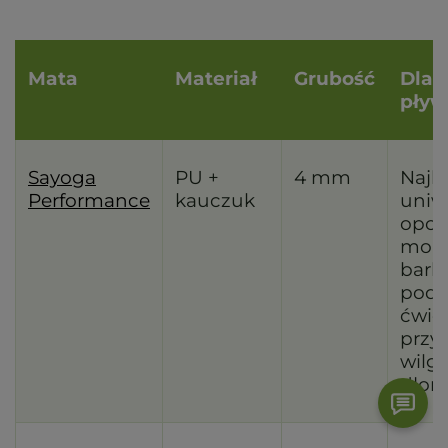
Mata
Materiał
Grubość
Dla 
pływ
Sayoga
PU +
4 mm
Najb
Performance
kauczuk
uniw
opcj
mobi
bark
podp
ćwic
przy
wilg
dłon