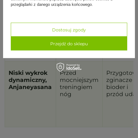
przeglądarki z danego urządzenia końcowego.
Pies z głową
Po
Budzi tył n
w dół z
pierwszym
barki i sto
marszem,
rozruchu
Adho Mukha
Dostosuj zgody
Svanasana
Przejdź do sklepu
Niski wykrok
Przed
Przygotow
dynamiczny,
mocniejszym
zginacze
Anjaneyasana
treningiem
bioder i
nóg
przód uda