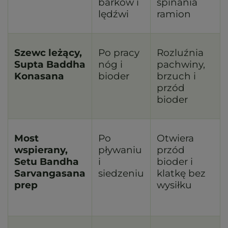
barków i
spinania
lędźwi
ramion
Szewc leżący,
Po pracy
Rozluźnia
Supta Baddha
nóg i
pachwiny,
Konasana
bioder
brzuch i
przód
bioder
Most
Po
Otwiera
wspierany,
pływaniu
przód
Setu Bandha
i
bioder i
Sarvangasana
siedzeniu
klatkę bez
prep
wysiłku