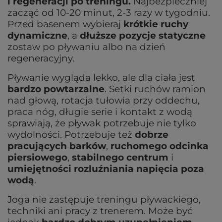
i regeneracji po treningu.
Najbezpieczniej
zacząć od 10-20 minut, 2-3 razy w tygodniu.
Przed basenem wybieraj
krótkie ruchy
dynamiczne
, a
dłuższe pozycje statyczne
zostaw po pływaniu albo na dzień
regeneracyjny.
Pływanie wygląda lekko, ale dla ciała jest
bardzo powtarzalne
. Setki ruchów ramion
nad głową, rotacja tułowia przy oddechu,
praca nóg, długie serie i kontakt z wodą
sprawiają, że pływak potrzebuje nie tylko
wydolności. Potrzebuje też
dobrze
pracujących barków
,
ruchomego odcinka
piersiowego
,
stabilnego centrum
i
umiejętności rozluźniania napięcia poza
wodą
.
Joga nie zastępuje treningu pływackiego,
techniki ani pracy z trenerem. Może być