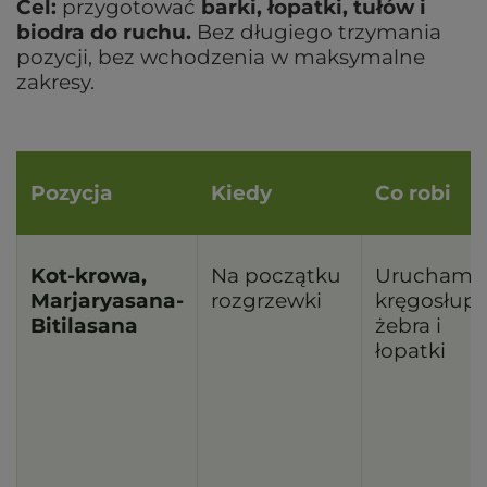
Cel:
przygotować
barki, łopatki, tułów i
biodra do ruchu.
Bez długiego trzymania
pozycji, bez wchodzenia w maksymalne
zakresy.
Pozycja
Kiedy
Co robi
Kot-krowa,
Na początku
Uruchami
Marjaryasana-
rozgrzewki
kręgosłup,
Bitilasana
żebra i
łopatki