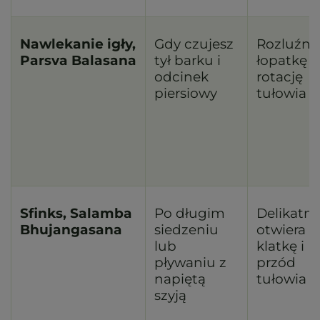
Nawlekanie igły,
Gdy czujesz
Rozluźni
Parsva Balasana
tył barku i
łopatkę i
odcinek
rotację
piersiowy
tułowia
Sfinks, Salamba
Po długim
Delikatni
Bhujangasana
siedzeniu
otwiera
lub
klatkę i
pływaniu z
przód
napiętą
tułowia
szyją