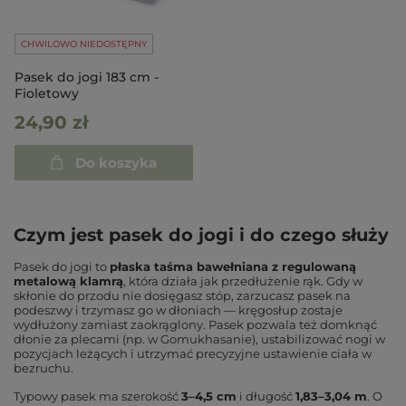
CHWILOWO NIEDOSTĘPNY
Pasek do jogi 183 cm -
Fioletowy
24,90 zł
Do koszyka
Czym jest pasek do jogi i do czego służy
Pasek do jogi to
płaska taśma bawełniana z regulowaną
metalową klamrą
, która działa jak przedłużenie rąk. Gdy w
skłonie do przodu nie dosięgasz stóp, zarzucasz pasek na
podeszwy i trzymasz go w dłoniach — kręgosłup zostaje
wydłużony zamiast zaokrąglony. Pasek pozwala też domknąć
dłonie za plecami (np. w Gomukhasanie), ustabilizować nogi w
pozycjach leżących i utrzymać precyzyjne ustawienie ciała w
bezruchu.
Typowy pasek ma szerokość
3–4,5 cm
i długość
1,83–3,04 m
. O