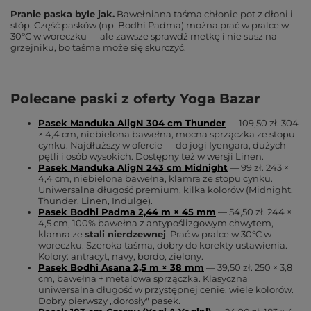
Pranie paska byle jak.
Bawełniana taśma chłonie pot z dłoni i
stóp. Część pasków (np. Bodhi Padma) można prać w pralce w
30°C w woreczku — ale zawsze sprawdź metkę i nie susz na
grzejniku, bo taśma może się skurczyć.
Polecane paski z oferty Yoga Bazar
Pasek Manduka AligN 304 cm Thunder
— 109,50 zł. 304
× 4,4 cm, niebielona bawełna, mocna sprzączka ze stopu
cynku. Najdłuższy w ofercie — do jogi Iyengara, dużych
pętli i osób wysokich. Dostępny też w wersji Linen.
Pasek Manduka AligN 243 cm Midnight
— 99 zł. 243 ×
4,4 cm, niebielona bawełna, klamra ze stopu cynku.
Uniwersalna długość premium, kilka kolorów (Midnight,
Thunder, Linen, Indulge).
Pasek Bodhi Padma 2,44 m × 45 mm
— 54,50 zł. 244 ×
4,5 cm, 100% bawełna z antypoślizgowym chwytem,
klamra ze
stali nierdzewnej
. Prać w pralce w 30°C w
woreczku. Szeroka taśma, dobry do korekty ustawienia.
Kolory: antracyt, navy, bordo, zielony.
Pasek Bodhi Asana 2,5 m × 38 mm
— 39,50 zł. 250 × 3,8
cm, bawełna + metalowa sprzączka. Klasyczna
uniwersalna długość w przystępnej cenie, wiele kolorów.
Dobry pierwszy „dorosły" pasek.