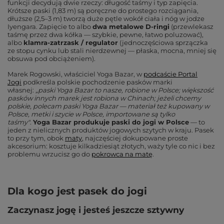
funkcji decydują dwie rzeczy: długość taśmy i typ zapięcia.
Krótsze paski (1,83 m) są poręczne do prostego rozciągania,
dłuższe (2,5–3 m) tworzą duże pętle wokół ciała i nóg w jodze
Iyengara. Zapięcie to albo
dwa metalowe D-ringi
(przewlekasz
taśmę przez dwa kółka — szybkie, pewne, łatwo poluzować),
albo
klamra-zatrzask / regulator
(jednoczęściowa sprzączka
ze stopu cynku lub stali nierdzewnej — płaska, mocna, mniej się
obsuwa pod obciążeniem).
Marek Rogowski, właściciel Yoga Bazar, w
podcaście Portal
Jogi
podkreśla polskie pochodzenie pasków marki
własnej:
„paski Yoga Bazar to nasze, robione w Polsce; większość
pasków innych marek jest robiona w Chinach; jeżeli chcemy
polskie, polecam paski Yoga Bazar — materiał też kupowany w
Polsce, metki i szycie w Polsce, importowane są tylko
taśmy"
.
Yoga Bazar produkuje paski do jogi w Polsce
— to
jeden z nielicznych produktów jogowych szytych w kraju. Pasek
to przy tym, obok
maty
, najczęściej dokupowane proste
akcesorium: kosztuje kilkadziesiąt złotych, waży tyle co nic i bez
problemu wrzucisz go do
pokrowca na matę
.
Dla kogo jest pasek do jogi
Zaczynasz jogę i jesteś jeszcze sztywny