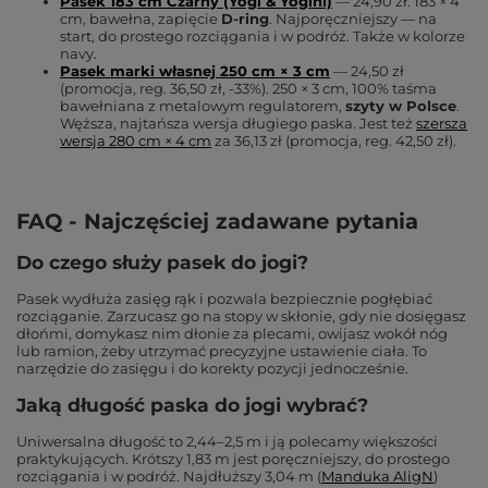
Pasek 183 cm Czarny (Yogi & Yogini)
— 24,90 zł. 183 × 4
cm, bawełna, zapięcie
D-ring
. Najporęczniejszy — na
start, do prostego rozciągania i w podróż. Także w kolorze
navy.
Pasek marki własnej 250 cm × 3 cm
— 24,50 zł
(promocja, reg. 36,50 zł, -33%). 250 × 3 cm, 100% taśma
bawełniana z metalowym regulatorem,
szyty w Polsce
.
Węższa, najtańsza wersja długiego paska. Jest też
szersza
wersja 280 cm × 4 cm
za 36,13 zł (promocja, reg. 42,50 zł).
FAQ - Najczęściej zadawane pytania
Do czego służy pasek do jogi?
Pasek wydłuża zasięg rąk i pozwala bezpiecznie pogłębiać
rozciąganie. Zarzucasz go na stopy w skłonie, gdy nie dosięgasz
dłońmi, domykasz nim dłonie za plecami, owijasz wokół nóg
lub ramion, żeby utrzymać precyzyjne ustawienie ciała. To
narzędzie do zasięgu i do korekty pozycji jednocześnie.
Jaką długość paska do jogi wybrać?
Uniwersalna długość to 2,44–2,5 m i ją polecamy większości
praktykujących. Krótszy 1,83 m jest poręczniejszy, do prostego
rozciągania i w podróż. Najdłuższy 3,04 m (
Manduka AligN
)