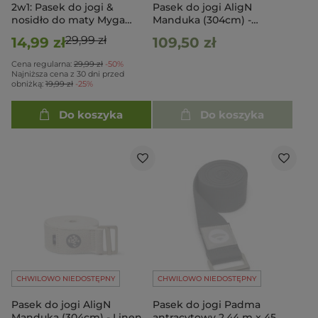
2w1: Pasek do jogi &
Pasek do jogi AligN
nosidło do maty Myga
Manduka (304cm) -
Pudrowy Różowy
Midnight
29,99 zł
14,99 zł
109,50 zł
Cena regularna:
29,99 zł
-50%
Najniższa cena z 30 dni przed
obniżką:
19,99 zł
-25%
Do koszyka
Do koszyka
CHWILOWO NIEDOSTĘPNY
CHWILOWO NIEDOSTĘPNY
Pasek do jogi AligN
Pasek do jogi Padma
Manduka (304cm) - Linen
antracytowy 2,44 m x 45