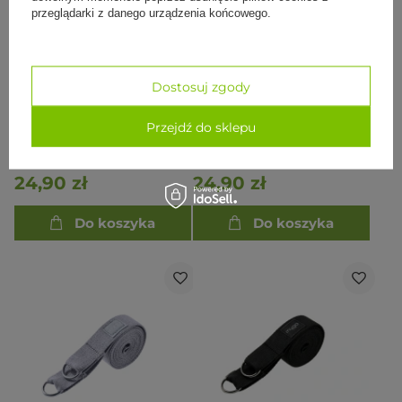
przeglądarki z danego urządzenia końcowego.
Dostosuj zgody
Przejdź do sklepu
Pasek do jogi 183 cm -
Pasek do jogi 183 cm -
Czarny
Granatowy
24,90 zł
24,90 zł
Do koszyka
Do koszyka