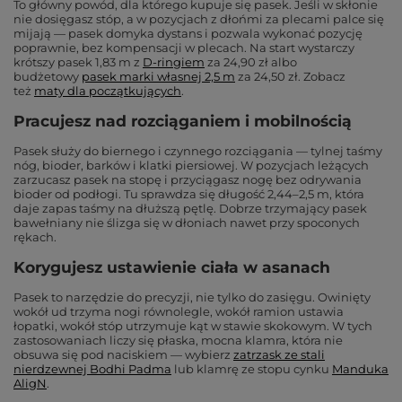
To główny powód, dla którego kupuje się pasek. Jeśli w skłonie
nie dosięgasz stóp, a w pozycjach z dłońmi za plecami palce się
mijają — pasek domyka dystans i pozwala wykonać pozycję
poprawnie, bez kompensacji w plecach. Na start wystarczy
krótszy pasek 1,83 m z
D-ringiem
za 24,90 zł albo
budżetowy
pasek marki własnej 2,5 m
za 24,50 zł. Zobacz
też
maty dla początkujących
.
Pracujesz nad rozciąganiem i mobilnością
Pasek służy do biernego i czynnego rozciągania — tylnej taśmy
nóg, bioder, barków i klatki piersiowej. W pozycjach leżących
zarzucasz pasek na stopę i przyciągasz nogę bez odrywania
bioder od podłogi. Tu sprawdza się długość 2,44–2,5 m, która
daje zapas taśmy na dłuższą pętlę. Dobrze trzymający pasek
bawełniany nie ślizga się w dłoniach nawet przy spoconych
rękach.
Korygujesz ustawienie ciała w asanach
Pasek to narzędzie do precyzji, nie tylko do zasięgu. Owinięty
wokół ud trzyma nogi równolegle, wokół ramion ustawia
łopatki, wokół stóp utrzymuje kąt w stawie skokowym. W tych
zastosowaniach liczy się płaska, mocna klamra, która nie
obsuwa się pod naciskiem — wybierz
zatrzask ze stali
nierdzewnej Bodhi Padma
lub klamrę ze stopu cynku
Manduka
AligN
.