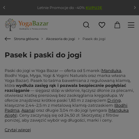
Letnie Promocje do -40%
KUPUJĘ
Strona główna
Akcesoria do jogi
Pasek do jogi
Pasek i paski do jogi
Paski do jogi w Yoga Bazar — oferta od 5 marek (
Manduka
,
Bodhi Yoga, Myga, Yogi & Yogini Naturals oraz marka własna
Yoga Bazar). Pasek to taśma bawełniana z regulowaną klamrą,
która
wydłuża zasięg rąk i pozwala bezpiecznie pogłębiać
rozciąganie
— sięgasz stóp w skłonie, łączysz dłonie za plecami,
otwierasz klatkę piersiową bez zaokrąglania kręgosłupa. W
ofercie znajdziesz krótkie paski 1,83 m z zapięciem
D-ring
,
klasyczne 2,44–2,5 m z metalową klamrą-zatrzaskiem (
Bodhi
Padma
,
Asana
) oraz długie 3,04 m do jogi Iyengara (
Manduka
AligN
). Ceny zaczynają się od 24,50 zł. Skorzystaj z filtrów
poniżej, aby zawęzić wybór wg długości, marki i ceny.
Czytaj więcej