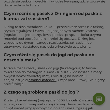
przyda się osobom wysokim i w jodze Iyengara, gdzie tworzy się
duże pętle wokół ciała.
Czym różni się pasek z D-ringiem od paska z
klamrą-zatrzaskiem?
D-ring to dwa metalowe kółka — przewlekasz przez nie taśmę,
szybko regulujesz i łatwo luzujesz jednym ruchem. Zatrzask
(regulator) to jednoczęściowa, płaska sprzączka, która trzyma
mocniej pod obciążeniem i mniej się obsuwa. D-ring jest
wygodny do dynamicznego rozciągania, zatrzask — do
utrzymywania stałego napięcia w korekcie ustawienia.
Czym różni się pasek do jogi od paska do
noszenia maty?
To dwie różne rzeczy. Pasek do jogi (ta kategoria) to taśma
ćwiczebna do rozciągania. Pasek lub szelki do noszenia maty
owijasz wokół zwiniętej maty i nosisz ją na ramieniu —
znajdziesz je w
osobnej kategorii
. Część produktów „2 w 1" łączy
obie funkcje.
Z czego są zrobione paski do jogi?
Z taśmy bawełnianej (najczęściej 100% bawełna) o szerokości 3–
4,5 cm, zakończonej metalową klamrą. Bawełna daje pewny
chwyt nawet przy spoconych dłoniach i nie ślizga się jak