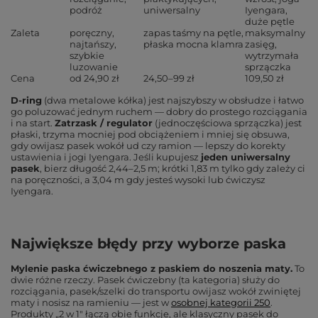
podróż
uniwersalny
Iyengara,
duże pętle
Zaleta
poręczny,
zapas taśmy na pętle,
maksymalny
najtańszy,
płaska mocna klamra
zasięg,
szybkie
wytrzymała
luzowanie
sprzączka
Cena
od 24,90 zł
24,50–99 zł
109,50 zł
D-ring
(dwa metalowe kółka) jest najszybszy w obsłudze i łatwo
go poluzować jednym ruchem — dobry do prostego rozciągania
i na start.
Zatrzask / regulator
(jednoczęściowa sprzączka) jest
płaski, trzyma mocniej pod obciążeniem i mniej się obsuwa,
gdy owijasz pasek wokół ud czy ramion — lepszy do korekty
ustawienia i jogi Iyengara. Jeśli kupujesz
jeden uniwersalny
pasek
, bierz długość 2,44–2,5 m; krótki 1,83 m tylko gdy zależy ci
na poręczności, a 3,04 m gdy jesteś wysoki lub ćwiczysz
Iyengara.
Największe błędy przy wyborze paska
Mylenie paska ćwiczebnego z paskiem do noszenia maty.
To
dwie różne rzeczy. Pasek ćwiczebny (ta kategoria) służy do
rozciągania, pasek/szelki do transportu owijasz wokół zwiniętej
maty i nosisz na ramieniu — jest w
osobnej kategorii 250
.
Produkty „2 w 1" łączą obie funkcje, ale klasyczny pasek do