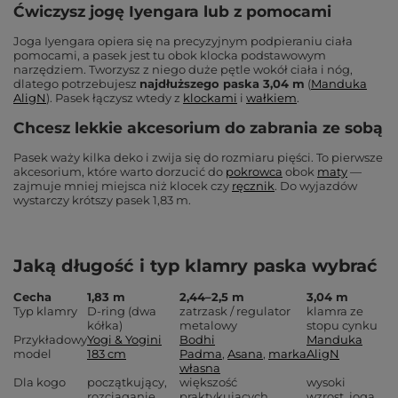
Ćwiczysz jogę Iyengara lub z pomocami
Joga Iyengara opiera się na precyzyjnym podpieraniu ciała
pomocami, a pasek jest tu obok klocka podstawowym
narzędziem. Tworzysz z niego duże pętle wokół ciała i nóg,
dlatego potrzebujesz
najdłuższego paska 3,04 m
(
Manduka
AligN
). Pasek łączysz wtedy z
klockami
i
wałkiem
.
Chcesz lekkie akcesorium do zabrania ze sobą
Pasek waży kilka deko i zwija się do rozmiaru pięści. To pierwsze
akcesorium, które warto dorzucić do
pokrowca
obok
maty
—
zajmuje mniej miejsca niż klocek czy
ręcznik
. Do wyjazdów
wystarczy krótszy pasek 1,83 m.
Jaką długość i typ klamry paska wybrać
Cecha
1,83 m
2,44–2,5 m
3,04 m
Typ klamry
D-ring (dwa
zatrzask / regulator
klamra ze
kółka)
metalowy
stopu cynku
Przykładowy
Yogi & Yogini
Bodhi
Manduka
model
183 cm
Padma
,
Asana
,
marka
AligN
własna
Dla kogo
początkujący,
większość
wysoki
rozciąganie,
praktykujących,
wzrost, joga