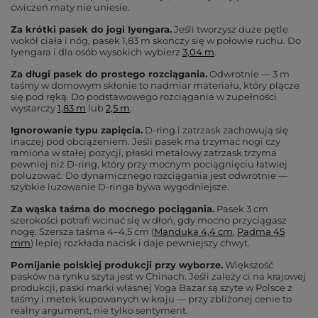
ćwiczeń maty nie uniesie.
Za krótki pasek do jogi Iyengara.
Jeśli tworzysz duże pętle
wokół ciała i nóg, pasek 1,83 m skończy się w połowie ruchu. Do
Iyengara i dla osób wysokich wybierz
3,04 m
.
Za długi pasek do prostego rozciągania.
Odwrotnie — 3 m
taśmy w domowym skłonie to nadmiar materiału, który plącze
się pod ręką. Do podstawowego rozciągania w zupełności
wystarczy
1,83 m
lub
2,5 m
.
Ignorowanie typu zapięcia.
D-ring i zatrzask zachowują się
inaczej pod obciążeniem. Jeśli pasek ma trzymać nogi czy
ramiona w stałej pozycji, płaski metalowy zatrzask trzyma
pewniej niż D-ring, który przy mocnym pociągnięciu łatwiej
poluzować. Do dynamicznego rozciągania jest odwrotnie —
szybkie luzowanie D-ringa bywa wygodniejsze.
Za wąska taśma do mocnego pociągania.
Pasek 3 cm
szerokości potrafi wcinać się w dłoń, gdy mocno przyciągasz
nogę. Szersza taśma 4–4,5 cm (
Manduka 4,4 cm
,
Padma 45
mm
) lepiej rozkłada nacisk i daje pewniejszy chwyt.
Pomijanie polskiej produkcji przy wyborze.
Większość
pasków na rynku szyta jest w Chinach. Jeśli zależy ci na krajowej
produkcji, paski marki własnej Yoga Bazar są szyte w Polsce z
taśmy i metek kupowanych w kraju — przy zbliżonej cenie to
realny argument, nie tylko sentyment.