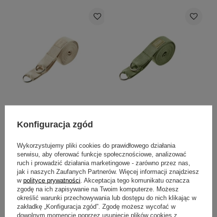
2w1: Pasek do jogi &
2w1: Pasek do jogi &
Konfiguracja zgód
nosidło do maty Myga
nosidło do maty Myga
Beżowy
Zielony
29,99 zł
29,99 zł
Wykorzystujemy pliki cookies do prawidłowego działania
serwisu, aby oferować funkcje społecznościowe, analizować
Do koszyka
Do koszyka
ruch i prowadzić działania marketingowe - zarówno przez nas,
jak i naszych Zaufanych Partnerów. Więcej informacji znajdziesz
w
polityce prywatności
. Akceptacja tego komunikatu oznacza
zgodę na ich zapisywanie na Twoim komputerze. Możesz
określić warunki przechowywania lub dostępu do nich klikając w
zakładkę „Konfiguracja zgód”. Zgodę możesz wycofać w
dowolnym momencie poprzez usunięcie plików cookies z