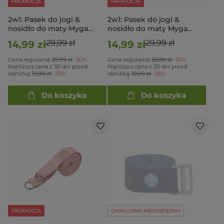
PROMOCJA
PROMOCJA
2w1: Pasek do jogi &
2w1: Pasek do jogi &
nosidło do maty Myga
nosidło do maty Myga
Turkusowy
Fioletowy
29,99 zł
29,99 zł
14,99 zł
14,99 zł
Cena regularna:
29,99 zł
-50%
Cena regularna:
29,99 zł
-50%
Najniższa cena z 30 dni przed
Najniższa cena z 30 dni przed
obniżką:
19,99 zł
-25%
obniżką:
19,99 zł
-25%
Do koszyka
Do koszyka
PROMOCJA
CHWILOWO NIEDOSTĘPNY