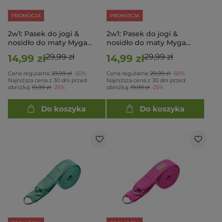
PROMOCJA
PROMOCJA
2w1: Pasek do jogi &
2w1: Pasek do jogi &
nosidło do maty Myga
nosidło do maty Myga
Szary
Czarny
29,99 zł
29,99 zł
14,99 zł
14,99 zł
Cena regularna:
29,99 zł
-50%
Cena regularna:
29,99 zł
-50%
Najniższa cena z 30 dni przed
Najniższa cena z 30 dni przed
obniżką:
19,99 zł
-25%
obniżką:
19,99 zł
-25%
Do koszyka
Do koszyka