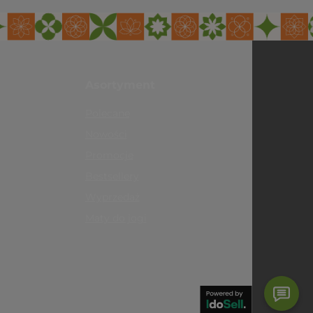
Asortyment
Polecane
Nowości
Promocje
Bestsellery
Wyprzedaż
Maty do jogi