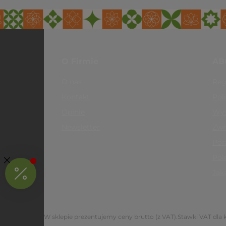
O Firmie
AB
O nas
Reg
Kontakt
Pol
Opinie
Wys
Newsletter
Zwr
Por
Pol
Jak
W sklepie prezentujemy ceny brutto (z VAT).
Stawki VAT dla