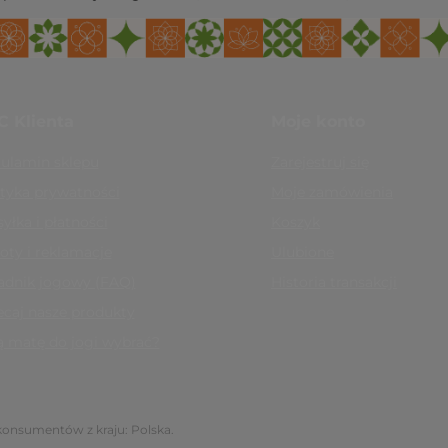
C Klienta
Moje konto
ulamin sklepu
Zarejestruj się
ityka prywatności
Moje zamówienia
yłka i płatności
Koszyk
oty i reklamacje
Ulubione
adnik jogowy (FAQ)
Historia transakcji
ecaj nasze produkty
ą matę do jogi wybrać?
 konsumentów z kraju:
Polska
.