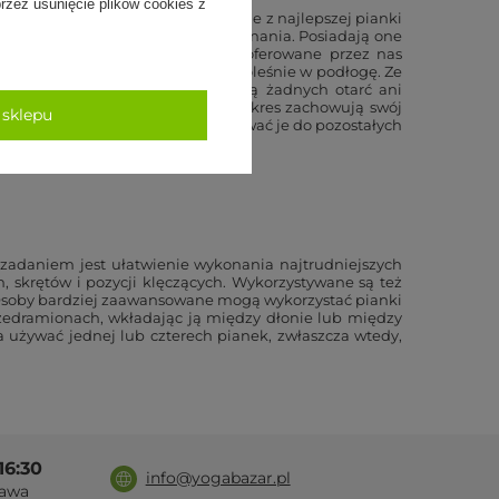
zez usunięcie plików cookies z
 akcesoriów. Zostały one wykonane z najlepszej pianki
wyróżnia dokładność i jakość wykonania. Posiadają one
arancję bezpieczeństwa. Zarówno oferowane przez nas
nim części ciała nie wbijają się boleśnie w podłogę. Ze
yjemne w używaniu i nie powodują żadnych otarć ani
kształcają się, tylko przez długi okres zachowują swój
 sklepu
ki czemu każdy jogin może dopasować je do pozostałych
 zadaniem jest ułatwienie wykonania najtrudniejszych
 skrętów i pozycji klęczących. Wykorzystywane są też
. Osoby bardziej zaawansowane mogą wykorzystać pianki
rzedramionach, wkładając ją między dłonie lub między
używać jednej lub czterech pianek, zwłaszcza wtedy,
16:30
info@yogabazar.pl
awa