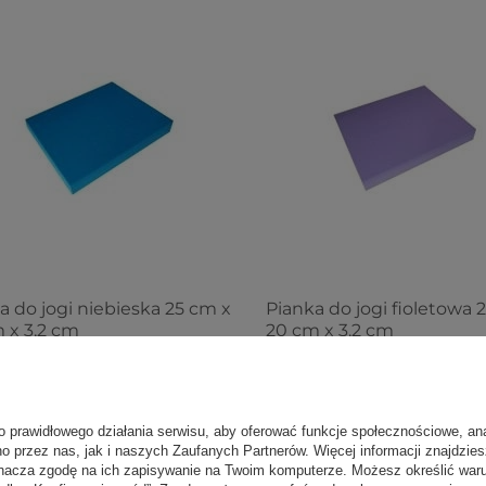
a do jogi niebieska 25 cm x
Pianka do jogi fioletowa 
 x 3,2 cm
20 cm x 3,2 cm
0 zł
34,50 zł
o prawidłowego działania serwisu, aby oferować funkcje społecznościowe, an
no przez nas, jak i naszych Zaufanych Partnerów. Więcej informacji znajdzie
psze pianki do jogi
nacza zgodę na ich zapisywanie na Twoim komputerze. Możesz określić war