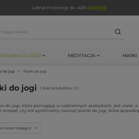
Letnie Promocje do -40%
KUPUJĘ
CESORIA DO JOGI
MEDYTACJA
MARKI
ki do jogi
Pianki do jogi
ki do jogi
( ilość produktów:
2
)
ów do jogi, które pomagają w codziennych praktykach, jest wiele, 
, krzeseł, czy kół wyróżniamy również pianki do jogi, które sprawd
po cenie malejąco