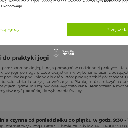
kładkę „Konfiguracja zgód”. Zgodę możesz wycofać w dowolnym momencie popr
 w naszym asortymencie pianki do jogi zaliczamy do bardzo trwałych
nia końcowego.
ędem jakości - EVA, która ma znakomite właściwości. Nasze pianki 
nie certyfikaty, które potwierdzają ich autentyczność i dają gw
k i
klocki do jogi
są wytrzymałe i posiadają dobrą amortyzację. Dzięki 
na miękkie tworzywo, z jakiego zostały zrobione, pianki są prz
. Można je wykorzystywać w wielu pozycjach i co ważniejsze, nie od
suj zgody
Przejdź do
y wygląd. Posiadamy pianki w wielu wersjach kolorystycznych, dzię
ów, tworząc tym samym fajny zestaw.
 do praktyki jogi
a przeznaczone do jogi mają pomagać w codziennej praktyce i ich
nki do jogi pomogą przede wszystkim w wykonaniu asan siedzących,
ako podkładka pod kolano dla osób, które pragną zrobić pół szpagat
w trakcie robienia pozycji odwróconych. Piankę można ułożyć na p
ozycjach, gdzie muszą być one wyprostowane. Jednocześnie można 
my stworzyć podpórkę do wykonania świecy.
linia czynna od poniedziałku do piątku w godz. 9:30 - 
ep internetowy - Yoga Bazar
,
Chmielna 73b lok. 14
,
00-801
Warsz