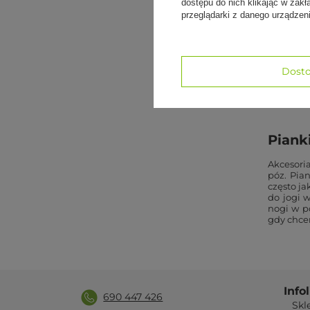
dostępu do nich klikając w za
Dostępne
przeglądarki z danego urządze
pod wzgl
odpowied
pianki ja
względu 
zadrapań
Dosto
pierwotn
akcesori
Pianki
Akcesori
póz. Pia
często j
do jogi 
nogi w p
gdy chce
Info
690 447 426
Skl