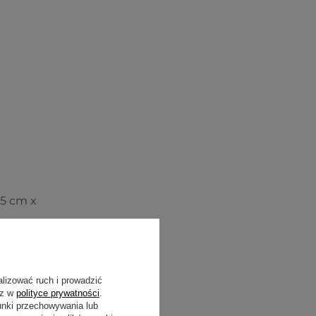
25 cm x
alizować ruch i prowadzić
sz w
polityce prywatności
.
unki przechowywania lub