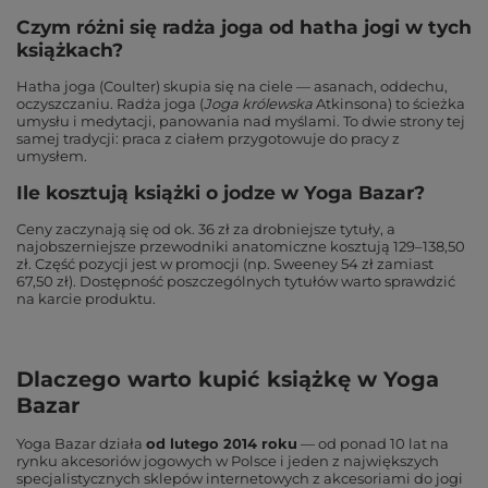
Czym różni się radża joga od hatha jogi w tych
książkach?
Hatha joga (Coulter) skupia się na ciele — asanach, oddechu,
oczyszczaniu. Radża joga (
Joga królewska
Atkinsona) to ścieżka
umysłu i medytacji, panowania nad myślami. To dwie strony tej
samej tradycji: praca z ciałem przygotowuje do pracy z
umysłem.
Ile kosztują książki o jodze w Yoga Bazar?
Ceny zaczynają się od ok. 36 zł za drobniejsze tytuły, a
najobszerniejsze przewodniki anatomiczne kosztują 129–138,50
zł. Część pozycji jest w promocji (np. Sweeney 54 zł zamiast
67,50 zł). Dostępność poszczególnych tytułów warto sprawdzić
na karcie produktu.
Dlaczego warto kupić książkę w Yoga
Bazar
Yoga Bazar działa
od lutego 2014 roku
— od ponad 10 lat na
rynku akcesoriów jogowych w Polsce i jeden z największych
specjalistycznych sklepów internetowych z akcesoriami do jogi