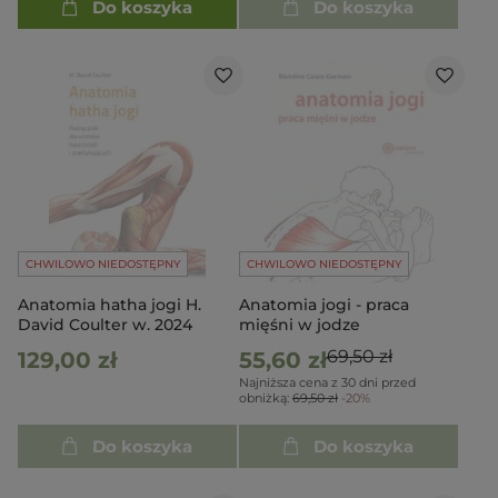
Do koszyka
Do koszyka
CHWILOWO NIEDOSTĘPNY
CHWILOWO NIEDOSTĘPNY
Anatomia hatha jogi H.
Anatomia jogi - praca
David Coulter w. 2024
mięśni w jodze
69,50 zł
129,00 zł
55,60 zł
Najniższa cena z 30 dni przed
obniżką:
69,50 zł
-20%
Do koszyka
Do koszyka