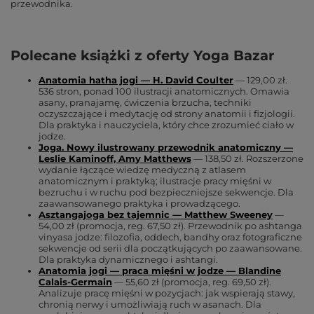
przewodnika.
Polecane książki z oferty Yoga Bazar
Anatomia hatha jogi — H. David Coulter
— 129,00 zł.
536 stron, ponad 100 ilustracji anatomicznych. Omawia
asany, pranajamę, ćwiczenia brzucha, techniki
oczyszczające i medytację od strony anatomii i fizjologii.
Dla praktyka i nauczyciela, który chce zrozumieć ciało w
jodze.
Joga. Nowy ilustrowany przewodnik anatomiczny —
Leslie Kaminoff, Amy Matthews
— 138,50 zł. Rozszerzone
wydanie łączące wiedzę medyczną z atlasem
anatomicznym i praktyką; ilustracje pracy mięśni w
bezruchu i w ruchu pod bezpieczniejsze sekwencje. Dla
zaawansowanego praktyka i prowadzącego.
Asztangajoga bez tajemnic — Matthew Sweeney
—
54,00 zł (promocja, reg. 67,50 zł). Przewodnik po ashtanga
vinyasa jodze: filozofia, oddech, bandhy oraz fotograficzne
sekwencje od serii dla początkujących po zaawansowane.
Dla praktyka dynamicznego i ashtangi.
Anatomia jogi — praca mięśni w jodze — Blandine
Calais-Germain
— 55,60 zł (promocja, reg. 69,50 zł).
Analizuje pracę mięśni w pozycjach: jak wspierają stawy,
chronią nerwy i umożliwiają ruch w asanach. Dla