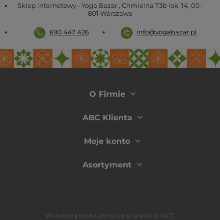
Sklep internetowy - Yoga Bazar
,
Chmielna 73b lok. 14
,
00-
801
Warszawa
690 447 426
info@yogabazar.pl
O Firmie
ABC Klienta
Moje konto
Asortyment
W sklepie prezentujemy ceny brutto (z VAT).