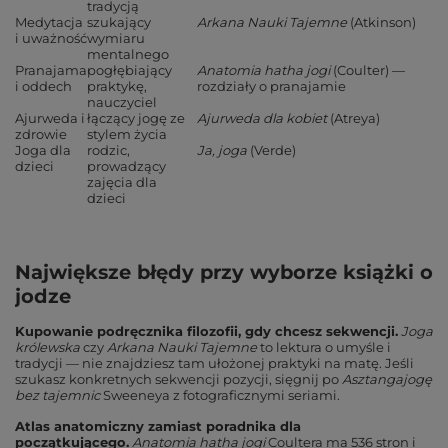
tradycją
Medytacja
szukający
Arkana Nauki Tajemne
(Atkinson)
i uważność
wymiaru
mentalnego
Pranajama
pogłębiający
Anatomia hatha jogi
(Coulter) —
i oddech
praktykę,
rozdziały o pranajamie
nauczyciel
Ajurweda i
łączący jogę ze
Ajurweda dla kobiet
(Atreya)
zdrowie
stylem życia
Joga dla
rodzic,
Ja, joga
(Verde)
dzieci
prowadzący
zajęcia dla
dzieci
Największe błędy przy wyborze książki o
jodze
Kupowanie podręcznika filozofii, gdy chcesz sekwencji.
Joga
królewska
czy
Arkana Nauki Tajemne
to lektura o umyśle i
tradycji — nie znajdziesz tam ułożonej praktyki na matę. Jeśli
szukasz konkretnych sekwencji pozycji, sięgnij po
Asztangajogę
bez tajemnic
Sweeneya z fotograficznymi seriami.
Atlas anatomiczny zamiast poradnika dla
początkującego.
Anatomia hatha jogi
Coultera ma 536 stron i