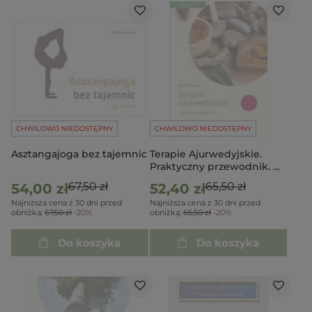
CHWILOWO NIEDOSTĘPNY
CHWILOWO NIEDOSTĘPNY
Asztangajoga bez tajemnic
Terapie Ajurwedyjskie.
Praktyczny przewodnik. W.
2023
67,50 zł
65,50 zł
54,00 zł
52,40 zł
Najniższa cena z 30 dni przed
Najniższa cena z 30 dni przed
obniżką:
67,50 zł
-20%
obniżką:
65,50 zł
-20%
Do koszyka
Do koszyka