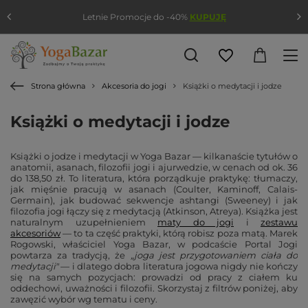
Letnie Promocje do -40%
KUPUJĘ
Strona główna
Akcesoria do jogi
Książki o medytacji i jodze
Książki o medytacji i jodze
Książki o jodze i medytacji w Yoga Bazar — kilkanaście tytułów o
anatomii, asanach, filozofii jogi i ajurwedzie, w cenach od ok. 36
do 138,50 zł. To literatura, która porządkuje praktykę: tłumaczy,
jak mięśnie pracują w asanach (Coulter, Kaminoff, Calais-
Germain), jak budować sekwencje ashtangi (Sweeney) i jak
filozofia jogi łączy się z medytacją (Atkinson, Atreya). Książka jest
naturalnym uzupełnieniem
maty do jogi
i
zestawu
akcesoriów
— to ta część praktyki, którą robisz poza matą. Marek
Rogowski, właściciel Yoga Bazar, w podcaście Portal Jogi
powtarza za tradycją, że
„joga jest przygotowaniem ciała do
medytacji"
— i dlatego dobra literatura jogowa nigdy nie kończy
się na samych pozycjach: prowadzi od pracy z ciałem ku
oddechowi, uważności i filozofii. Skorzystaj z filtrów poniżej, aby
zawęzić wybór wg tematu i ceny.