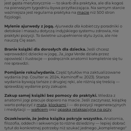
jest gęsta merytorycznie — to skarb dla praktyka, ale dla kogoś
na pierwszym tygodniu bywa przytłaczająca. Na samym starcie
ważniejsza jest regularna praktyka na
macie
niż 500 stron
fizjologii.
Mylenie ajurwedy z jogą.
Ajurweda dla kobiet
czy poradniki o
detoksie i masażu dotyczą indyjskiego systemu zdrowia, nie
praktyki pozycji. To świetne uzupełnienie stylu życia, ale nie
nauczą Cię asan.
Branie książki dla dorosłych dla dziecka.
Jeśli chcesz
wprowadzić dziecko w jogę,
Ja, joga
Verde działa przez
opowieść i ilustracje — podręcznik anatomii kompletnie się tu
nie sprawdzi.
Pomijanie roku/wydania.
Część tytułów ma zaktualizowane
wydania (np. Coulter w. 2024, Kaminoff w. 2023). Starsze
wydania bywają tańsze z drugiej ręki, ale różnią się treścią —
sprawdzaj wydanie przy zakupie.
Zakup samej książki bez pomocy do praktyki.
Wiedza z
anatomii jogi pracuje dopiero na macie. Jeśli zaczynasz, książkę
warto połączyć z
matą
,
klockami
i — do pozycji regeneracyjnych
i medytacji —
wałkiem
oraz
opaską relaksacyjną na oczy
.
Oczekiwanie, że jedna książka pokryje wszystko.
Anatomia,
filozofia, oddech i sekwencje to różne dziedziny — lepiej dobrać
tytuł do konkretnej potrzeby niż szukać jednego „kompletnego"