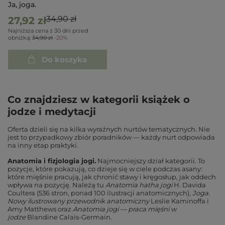
Ja, joga.
34,90 zł
27,92 zł
Najniższa cena z 30 dni przed
obniżką:
34,90 zł
-20%
Do koszyka
Co znajdziesz w kategorii książek o
jodze i medytacji
Oferta dzieli się na kilka wyraźnych nurtów tematycznych. Nie
jest to przypadkowy zbiór poradników — każdy nurt odpowiada
na inny etap praktyki.
Anatomia i fizjologia jogi.
Najmocniejszy dział kategorii. To
pozycje, które pokazują, co dzieje się w ciele podczas asany:
które mięśnie pracują, jak chronić stawy i kręgosłup, jak oddech
wpływa na pozycję. Należą tu
Anatomia hatha jogi
H. Davida
Coultera (536 stron, ponad 100 ilustracji anatomicznych),
Joga.
Nowy ilustrowany przewodnik anatomiczny
Leslie Kaminoffa i
Amy Matthews oraz
Anatomia jogi — praca mięśni w
jodze
Blandine Calais-Germain.