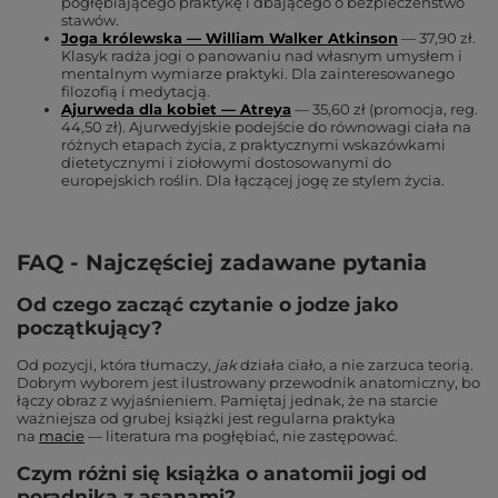
pogłębiającego praktykę i dbającego o bezpieczeństwo
stawów.
Joga królewska — William Walker Atkinson
— 37,90 zł.
Klasyk radża jogi o panowaniu nad własnym umysłem i
mentalnym wymiarze praktyki. Dla zainteresowanego
filozofią i medytacją.
Ajurweda dla kobiet — Atreya
— 35,60 zł (promocja, reg.
44,50 zł). Ajurwedyjskie podejście do równowagi ciała na
różnych etapach życia, z praktycznymi wskazówkami
dietetycznymi i ziołowymi dostosowanymi do
europejskich roślin. Dla łączącej jogę ze stylem życia.
FAQ - Najczęściej zadawane pytania
Od czego zacząć czytanie o jodze jako
początkujący?
Od pozycji, która tłumaczy,
jak
działa ciało, a nie zarzuca teorią.
Dobrym wyborem jest ilustrowany przewodnik anatomiczny, bo
łączy obraz z wyjaśnieniem. Pamiętaj jednak, że na starcie
ważniejsza od grubej książki jest regularna praktyka
na
macie
— literatura ma pogłębiać, nie zastępować.
Czym różni się książka o anatomii jogi od
poradnika z asanami?