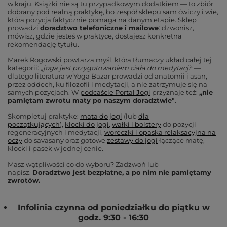
w kraju. Książki nie są tu przypadkowym dodatkiem — to zbiór
dobrany pod realną praktykę, bo zespół sklepu sam ćwiczy i wie,
która pozycja faktycznie pomaga na danym etapie. Sklep
prowadzi
doradztwo telefoniczne i mailowe
: dzwonisz,
mówisz, gdzie jesteś w praktyce, dostajesz konkretną
rekomendację tytułu.
Marek Rogowski powtarza myśl, która tłumaczy układ całej tej
kategorii:
„joga jest przygotowaniem ciała do medytacji"
—
dlatego literatura w Yoga Bazar prowadzi od anatomii i asan,
przez oddech, ku filozofii i medytacji, a nie zatrzymuje się na
samych pozycjach. W
podcaście Portal Jogi
przyznaje też:
„nie
pamiętam zwrotu maty po naszym doradztwie"
.
Skompletuj praktykę:
mata do jogi
(lub
dla
początkujących
),
klocki do jogi
,
wałki i bolstery
do pozycji
regeneracyjnych i medytacji,
woreczki i opaska relaksacyjna na
oczy
do savasany oraz gotowe
zestawy do jogi
łączące matę,
klocki i pasek w jednej cenie.
Masz wątpliwości co do wyboru? Zadzwoń lub
napisz.
Doradztwo jest bezpłatne, a po nim nie pamiętamy
zwrotów.
Infolinia czynna od poniedziałku do piątku w
godz. 9:30 - 16:30