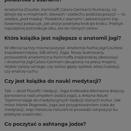
Anatomia (Coulter, Kaminoff, Calais-Germain) tłumaczy, co
dzieje się w mięśniach, stawach i oddechu podczas pozycji — to
wiedza „pod maską". Poradnik z asanami i sekwencjami (np.
Sweeney) pokazuje,
jak
ułożyć praktykę krok po kroku. Praktyk
najczęściej potrzebuje obu, ale do różnych celów.
Która książka jest najlepsza o anatomii jogi?
W ofercie są trzy mocne pozycje:
Anatomia hatha jogi
Coultera
(najobszerniejsza, 536 stron),
Joga. Nowy ilustrowany
przewodnik anatomiczny
Kaminoffa (najbardziej obrazowy)
i
Anatomia jogi
Calais-Germain (skupiona na pracy mięśni).
Wybór zależy od tego, czy wolisz gęsty wykład, atlas ilustracji,
czy analizę ruchu.
Czy jest książka do nauki medytacji?
Tak — dział filozofii i tradycji.
Joga królewska
Atkinsona dotyczy
panowania nad umysłem (radża joga), a
Arkana Nauki
Tajemne
sięga do medytacyjnych tradycji różnych kultur. Jak
mówi Marek Rogowski, joga jest przygotowaniem ciała do
medytacji, więc literatura naturalnie prowadzi od pozycji ku
praktyce uważności.
Co poczytać o ashtanga jodze?