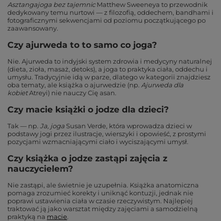
Asztangajoga bez tajemnic
Matthew Sweeneya to przewodnik
dedykowany temu nurtowi — z filozofią, oddechem, bandhami i
fotograficznymi sekwencjami od poziomu początkującego po
zaawansowany.
Czy ajurweda to to samo co joga?
Nie. Ajurweda to indyjski system zdrowia i medycyny naturalnej
(dieta, zioła, masaż, detoks), a joga to praktyka ciała, oddechu i
umysłu. Tradycyjnie idą w parze, dlatego w kategorii znajdziesz
oba tematy, ale książka o ajurwedzie (np.
Ajurweda dla
kobiet
Atreyi) nie nauczy Cię asan.
Czy macie książki o jodze dla dzieci?
Tak — np.
Ja, joga
Susan Verde, która wprowadza dzieci w
podstawy jogi przez ilustracje, wierszyki i opowieść, z prostymi
pozycjami wzmacniającymi ciało i wyciszającymi umysł.
Czy książka o jodze zastąpi zajęcia z
nauczycielem?
Nie zastąpi, ale świetnie je uzupełnia. Książka anatomiczna
pomaga zrozumieć korekty i uniknąć kontuzji, jednak nie
poprawi ustawienia ciała w czasie rzeczywistym. Najlepiej
traktować ją jako warsztat między zajęciami a samodzielną
praktyką na
macie
.