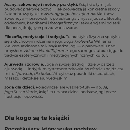
Asany, sekwencje i metody praktyki.
Książki o tym, jak
budować praktykę pozycji i jak prowadzą ją konkretne szkoły.
Sztandarowy tytuł to
Asztangajoga bez tajemnic
Matthew
Sweeneya — przewodnik po ashtanga vinyasa jodze z filozofią,
oddechem, bandhami i fotograficznymi sekwencjami od serii
dla początkujących po zaawansowane.
Filozofia, medytacja i tradycja.
Tu praktyka fizyczna spotyka
się z duchowym rdzeniem jogi.
Joga królewska
Williama
Walkera Atkinsona to klasyk radża jogi — o panowaniu nad
umysłem.
Arkana Nauki Tajemne
tego samego autora sięga do
tradycji ezoterycznych i medytacyjnych różnych kultur.
Ajurweda i zdrowie.
Joga w swojej tradycji idzie w parze z
ajurwedą — indyjskim systemem zdrowia. W ofercie znajdziesz
m.in.
Ajurwedę dla kobiet
Atreyi oraz poradniki o terapiach,
masażu i detoksie ajurwedyjskim.
Joga dla dzieci.
Pojedyncze, ale ważne tytuły — np.
Ja,
joga
Susan Verde, książka ucząca dzieci podstaw jogi przez
ilustracje i opowieść.
Dla kogo są te książki
Początkujący, który szuka podstaw