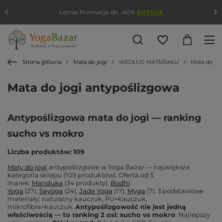
Letnie Promocje do -40%
KUPUJĘ
Strona główna
Mata do jogi
WEDŁUG MATERIAŁU
Mata do jo
Mata do jogi antypoślizgowa
Antypoślizgowa mata do jogi — ranking
sucho vs mokro
Liczba produktów: 109
Maty do jogi
antypoślizgowe w Yoga Bazar — największa
kategoria sklepu (109 produktów). Oferta od 5
marek:
Manduka
(34 produkty),
Bodhi
Yoga
(27),
Sayoga
(24),
Jade Yoga
(17),
Myga
(7). 3 podstawowe
materiały: naturalny kauczuk, PU+kauczuk,
mikrofibra+kauczuk.
Antypoślizgowość nie jest jedną
właściwością — to ranking 2 osi: sucho vs mokro
. Najlepszy