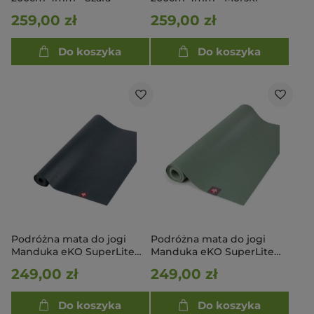
259,00 zł
259,00 zł
Do koszyka
Do koszyka
Podróżna mata do jogi
Podróżna mata do jogi
Manduka eKO SuperLite
Manduka eKO SuperLite
Travel 1.5mm - Charcoal
Travel 1.5mm - Leaf Green
249,00 zł
249,00 zł
200cm
200cm
Do koszyka
Do koszyka