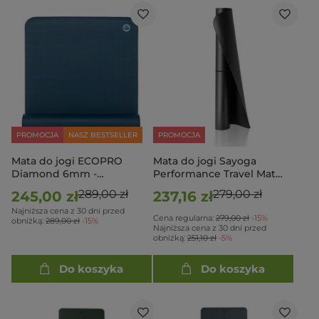
PROMOCJA
NASZ BESTSELLER
PROMOCJA
Mata do jogi ECOPRO
Mata do jogi Sayoga
Diamond 6mm -
Performance Travel Mat
Granatowy
Black
289,00 zł
279,00 zł
245,00 zł
237,16 zł
Najniższa cena z 30 dni przed
Cena regularna:
279,00 zł
-15%
obniżką:
289,00 zł
-15%
Najniższa cena z 30 dni przed
obniżką:
251,10 zł
-5%
Do koszyka
Do koszyka