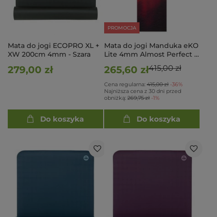
PROMOCJA
Mata do jogi ECOPRO XL +
Mata do jogi Manduka eKO
XW 200cm 4mm - Szara
Lite 4mm Almost Perfect -
Rooibos LE
415,00 zł
279,00 zł
265,60 zł
Cena regularna:
415,00 zł
-36%
Najniższa cena z 30 dni przed
obniżką:
269,75 zł
-1%
Do koszyka
Do koszyka