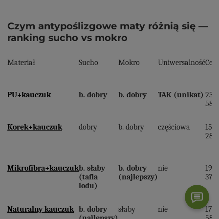
Czym antypoślizgowe maty różnią się —
ranking sucho vs mokro
Materiał
Sucho
Mokro
Uniwersalność
Cen
PU+kauczuk
b. dobry
b. dobry
TAK (unikat)
239
589 
Korek+kauczuk
dobry
b. dobry
częściowa
159,
289 
Mikrofibra+kauczuk
b. słaby
b. dobry
nie
199,
(tafla
(najlepszy)
379 
lodu)
Naturalny kauczuk
b. dobry
słaby
nie
179
(najlepszy)
589 