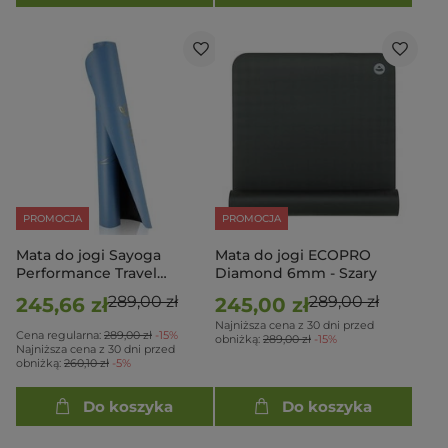
PROMOCJA
PROMOCJA
Mata do jogi Sayoga
Mata do jogi ECOPRO
Performance Travel
Diamond 6mm - Szary
Cosmic Alignment
289,00 zł
289,00 zł
245,66 zł
245,00 zł
Najniższa cena z 30 dni przed
Cena regularna:
289,00 zł
-15%
obniżką:
289,00 zł
-15%
Najniższa cena z 30 dni przed
obniżką:
260,10 zł
-5%
Do koszyka
Do koszyka