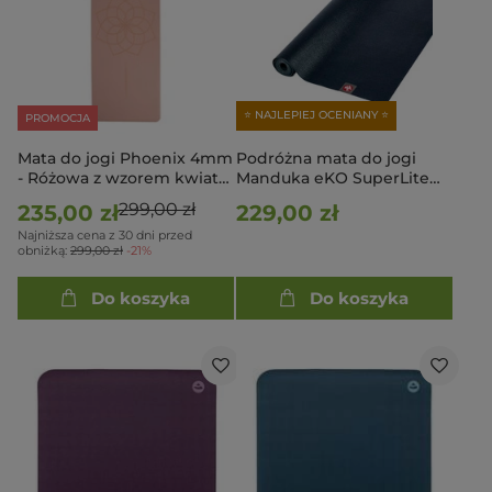
⭐ NAJLEPIEJ OCENIANY ⭐
PROMOCJA
Mata do jogi Phoenix 4mm
Podróżna mata do jogi
- Różowa z wzorem kwiatu
Manduka eKO SuperLite
Lotosu
Travel 1.5mm - Midnight
299,00 zł
235,00 zł
229,00 zł
Najniższa cena z 30 dni przed
obniżką:
299,00 zł
-21%
Do koszyka
Do koszyka