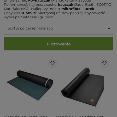
uniwersalnie:
PU+kauczuk
(Manduka GRP, Sayoga
Performance). Najlepszy sucho:
kauczuk
(Jade, Bodhi ECOPRO,
Manduka eKO). Najlepszy mokro:
mikrofibra i korek
.
Ceny
269,10–589 zł
. Skorzystaj z filtrów poniżej, aby zawęzić
wybór po materiale i grubości.
Sortuj po cenie malejąco
Filtrowanie