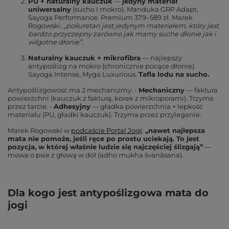
PU + naturalny kauczuk
—
jedyny materiał
uniwersalny
(sucho I mokro). Manduka GRP Adapt,
Sayoga Performance. Premium 379–589 zł. Marek
Rogowski:
„poliuretan jest jedynym materiałem, który jest
bardzo przyczepny zarówno jak mamy suche dłonie jak i
wilgotne dłonie”
.
Naturalny kauczuk + mikrofibra
— najlepszy
antypoślizg na mokro (chronicznie pocące dłonie).
Sayoga Intense, Myga Luxurious.
Tafla lodu na sucho.
Antypoślizgowość ma 2 mechanizmy: -
Mechaniczny
— faktura
powierzchni (kauczuk z fakturą, korek z mikroporami). Trzyma
przez tarcie. -
Adhesyjny
— gładka powierzchnia + lepkość
materiału (PU, gładki kauczuk). Trzyma przez przyleganie.
Marek Rogowski w
podcaście Portal Jogi
:
„nawet najlepsza
mata nie pomoże, jeśli ręce po prostu uciekają. To jest
pozycja, w której właśnie ludzie się najczęściej ślizgają”
—
mowa o psie z głową w dół (adho mukha śvanāsana).
Dla kogo jest antypoślizgowa mata do
jogi