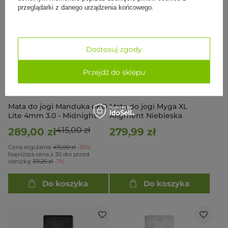
przeglądarki z danego urządzenia końcowego.
Dostosuj zgody
Przejdź do sklepu
PROMOCJA
NASZ BESTSELLER
Mata do jogi Manduka eKO
Mata do jogi Myga XL
Lite 4mm 3.0 - Midnight
Aligment Niebieska
Moon Marble
415,00 zł
289,00 zł
279,99 zł
Cena regularna:
415,00 zł
-30%
Najniższa cena z 30 dni przed
obniżką:
311,25 zł
-7%
Do koszyka
Do koszyka