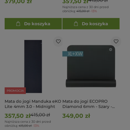
415,00 zł
379,00 zł
357,50 zł
Najniższa cena z 30 dni przed
obniżką:
415,00 zł
-13%
Do koszyka
Do koszyka
PROMOCJA
Mata do jogi Manduka eKO
Mata do jogi ECOPRO
Lite 4mm 3.0 - Midnight
Diamond 6mm - Szary -
długa i szeroka
415,00 zł
357,50 zł
349,00 zł
Najniższa cena z 30 dni przed
obniżką:
415,00 zł
-13%