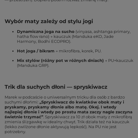
Wybór maty zależy od stylu jogi
Dynamiczna joga na sucho
(vinyasa, ashtanga primary,
hatha flow rano) → kauczuk (Manduka eKO, Jade
Harmony, Bodhi ECOPRO).
Hot joga / bikram
→ mikrofibra, korek, PU.
Mix stylów (różny pot w różnych dniach)
→ PU+kauczuk
(Manduka GRP).
Trik dla suchych dłoni — spryskiwacz
Marek w podcaście o uniwersalnym tricku dla osób z bardzo
suchymi dłońmi:
„Spryskiwacz do kwiatków obok maty i
pryskamy, pryskamy dłonie albo matę. Okej. I wtedy
najlepiej dłonie i wtedy po prostu mata zaczy nagle zaczyna
świetnie trzymać”
. Spryskiwacz za 10 zł obok maty z mikrofibrą
zmienia ślizgawkę w idealny chwyt. Trik działa też na kauczuk
(lekko zwilżone dłonie aktywują lepkość). Na PU nie jest
potrzebny.