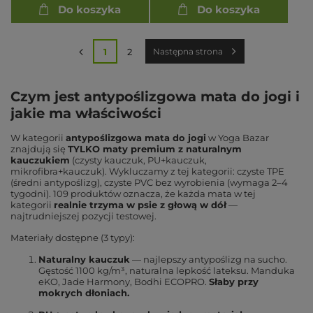
Do koszyka
Do koszyka
1
2
Następna strona
Czym jest antypoślizgowa mata do jogi i
jakie ma właściwości
W kategorii
antypoślizgowa mata do jogi
w Yoga Bazar
znajdują się
TYLKO maty premium z naturalnym
kauczukiem
(czysty kauczuk, PU+kauczuk,
mikrofibra+kauczuk). Wykluczamy z tej kategorii: czyste TPE
(średni antypoślizg), czyste PVC bez wyrobienia (wymaga 2–4
tygodni). 109 produktów oznacza, że każda mata w tej
kategorii
realnie trzyma w psie z głową w dół
—
najtrudniejszej pozycji testowej.
Materiały dostępne (3 typy):
Naturalny kauczuk
— najlepszy antypoślizg na sucho.
Gęstość 1100 kg/m³, naturalna lepkość lateksu. Manduka
eKO, Jade Harmony, Bodhi ECOPRO.
Słaby przy
mokrych dłoniach.