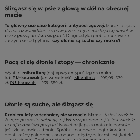
Ślizgasz się w psie z głową w dół na obecnej
macie
To główny use case kategorii antypoślizgowej.
Marek:
„często
do nas dzwonili klienci i mówią, że na tej macie to ja się nawet w
psie z głową do dołu ślizgam”
. Diagnostyka problemu zawsze
zaczyna się od pytania:
czy dłonie są suche czy mokre?
Pocą ci się dłonie i stopy — chronicznie
Wybierz
mikrofibrę
(najlepszy antypoślizg na mokro)
lub
PU+kauczuk
(uniwersalność).
Mikrofibra
— 199,99–379
zł.
PU+kauczuk
— 239–589 zł.
Dłonie są suche, ale ślizgasz się
Problem leży w technice, nie w macie.
Marek:
„to jest właśnie,
że ręce po prostu uciekają. (…) Wbrew pozorom (…) ta jest właśnie
ta najtrudniejsza pozycja”
. Nawet najlepsza mata nie pomoże,
jeśli źle ustawiasz dłonie. Spróbuj: nauczyciel jogi → korekta
dłoni (każdy palec dociska osobno, między palcami jest „kotek”
— przestrzeń). Dopiero potem rozważ zmianę maty.