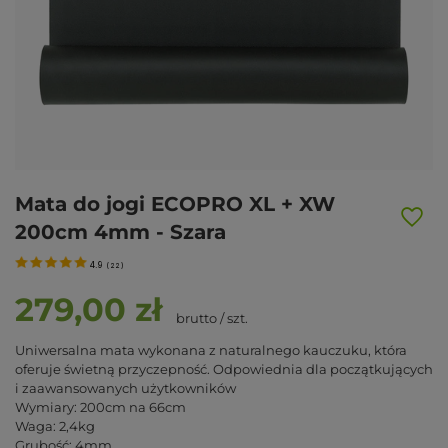
Mata do jogi ECOPRO XL + XW
200cm 4mm - Szara
4.9
(
22
)
279,00 zł
brutto
/
szt.
Uniwersalna mata wykonana z naturalnego kauczuku, która
oferuje świetną przyczepność. Odpowiednia dla początkujących
i zaawansowanych użytkowników
Wymiary: 200cm na 66cm
Waga: 2,4kg
Grubość: 4mm