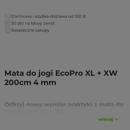
Darmowa i szybka dostawa od 100 zł
30 dni na łatwy zwrot
Bezpieczne zakupy
Mata do jogi EcoPro XL + XW
200cm 4 mm
Odkryj nowy wymiar praktyki z matą do
jogi EcoPro XL
+ XW
wiecej
Model maty do jogi EcoPro XL + XW od renomowanego
producenta Bodhi Yoga jest propozycją dla wszystkich, którzy