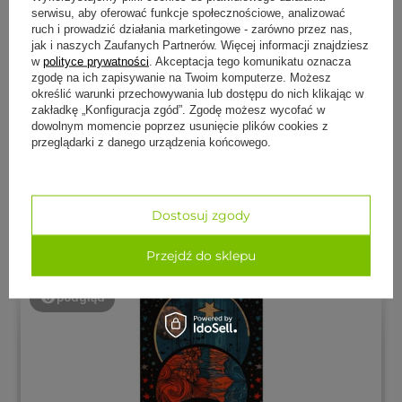
Dziękujemy 🙏 Miło nam, że podzieliłeś/-aś się
serwisu, aby oferować funkcje społecznościowe, analizować
swoją opinią.
ruch i prowadzić działania marketingowe - zarówno przez nas,
Małgorzata
zweryfikowano
jak i naszych Zaufanych Partnerów. Więcej informacji znajdziesz
5
w
polityce prywatności
. Akceptacja tego komunikatu oznacza
zgodę na ich zapisywanie na Twoim komputerze. Możesz
Drugi raz zamawiam w tej firmie ten sam produkt-
określić warunki przechowywania lub dostępu do nich klikając w
oczywiście z powodu b.dobrej jakości i rzetelności
zakładkę „Konfiguracja zgód”. Zgodę możesz wycofać w
firmy.Polecam
dowolnym momencie poprzez usunięcie plików cookies z
w tym tygodniu
przeglądarki z danego urządzenia końcowego.
0
0
Dostosuj zgody
Komentarz sklepu
Dziękujemy 🙏 Miło nam, że podzieliłeś/-aś się
swoją opinią.
Przejdź do sklepu
podgląd