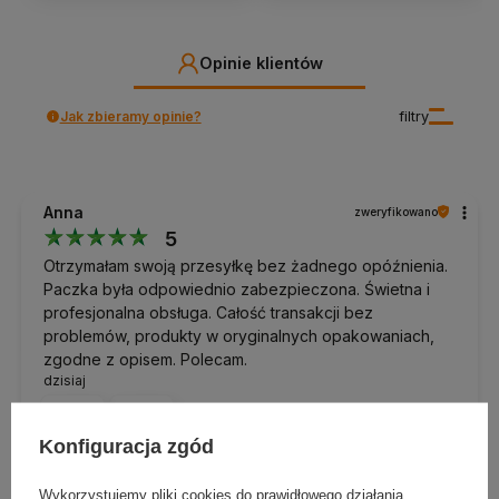
Opinie klientów
Jak zbieramy opinie?
filtry
Anna
zweryfikowano
5
Otrzymałam swoją przesyłkę bez żadnego opóźnienia.
Paczka była odpowiednio zabezpieczona. Świetna i
profesjonalna obsługa. Całość transakcji bez
problemów, produkty w oryginalnych opakowaniach,
zgodne z opisem. Polecam.
dzisiaj
0
0
Konfiguracja zgód
Komentarz sklepu
Wykorzystujemy pliki cookies do prawidłowego działania