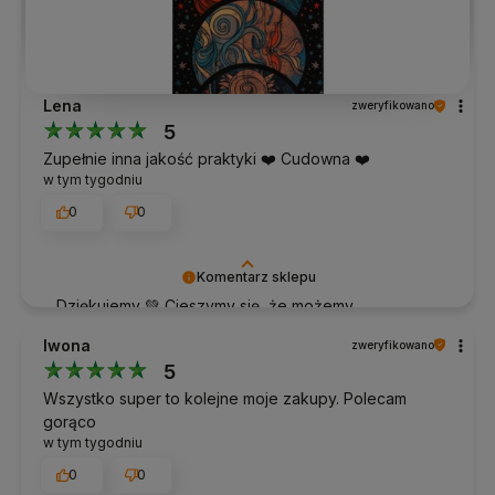
Lena
zweryfikowano
5
Zupełnie inna jakość praktyki ❤️ Cudowna ❤️
w tym tygodniu
0
0
Komentarz sklepu
Dziękujemy 💚 Cieszymy się, że możemy
towarzyszyć Twojej praktyce.
Iwona
zweryfikowano
5
Wszystko super to kolejne moje zakupy. Polecam
gorąco
w tym tygodniu
0
0