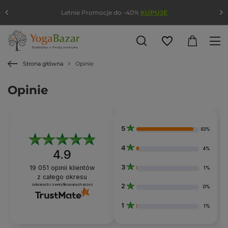
Letnie Promocje do -40%
KUPUJĘ
Strona główna
Opinie
Opinie
5
93%
4
4%
4.9
3
19 051
opinii klientów
1%
z całego okresu
zebranych i zweryfikowanych przez
2
0%
1
1%