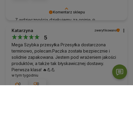
Komentarz sklepu
Z wdzięcznością dziękujemy za opinię 🙏
Katarzyna
zweryfikowano
5
Mega Szybka przesyłka Przesyłka dostarczona
terminowo, polecam.Paczka została bezpiecznie i
solidnie zapakowana. Jestem pod wrażeniem jakości
produktów, a także tak błyskawicznej dostawy.
Pierwsza klasa! 🔥💪💪
w tym tygodniu
0
0
Komentarz sklepu
Dziękujemy za zaufanie i opinię ✨ Mamy nadzieję,
że nasze produkty towarzyszą Ci w wielu
spokojnych i pełnych energii sesjach.
podgląd