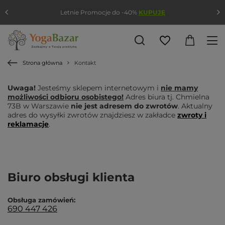
Letnie Promocje do -40%
KUPUJĘ
Strona główna
Kontakt
Uwaga!
Jesteśmy sklepem internetowym i
nie mamy
możliwości odbioru osobistego!
Adres biura tj. Chmielna
73B w Warszawie
nie jest adresem do zwrotów
. Aktualny
adres do wysyłki zwrotów znajdziesz w zakładce
zwroty i
reklamacje
.
Biuro obsługi klienta
Obsługa zamówień:
690 447 426