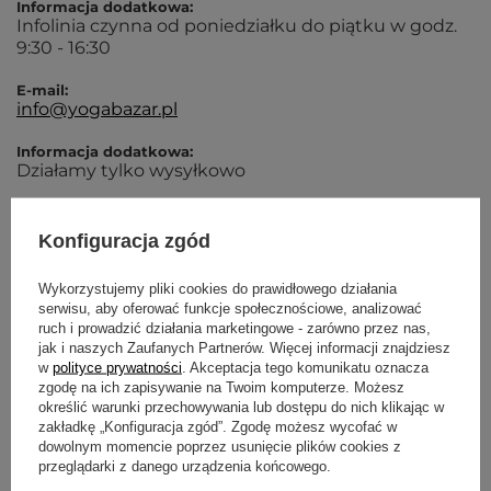
Informacja dodatkowa:
Infolinia czynna od poniedziałku do piątku w godz.
9:30 - 16:30
E-mail:
info@yogabazar.pl
Informacja dodatkowa:
Działamy tylko wysyłkowo
Pełna nazwa:
Yoga Bazar
Konfiguracja zgód
Adres:
Chmielna 73b lok. 14, 00-801 Warszawa (POLSKA)
Wykorzystujemy pliki cookies do prawidłowego działania
serwisu, aby oferować funkcje społecznościowe, analizować
ruch i prowadzić działania marketingowe - zarówno przez nas,
Właściciel sklepu
jak i naszych Zaufanych Partnerów. Więcej informacji znajdziesz
w
polityce prywatności
. Akceptacja tego komunikatu oznacza
zgodę na ich zapisywanie na Twoim komputerze. Możesz
Yoga Stories sp. z o.o.
określić warunki przechowywania lub dostępu do nich klikając w
Chmielna 73b lok. 14, 00-801 Warszawa (POLSKA)
zakładkę „Konfiguracja zgód”. Zgodę możesz wycofać w
NIP:
dowolnym momencie poprzez usunięcie plików cookies z
5272984533
przeglądarki z danego urządzenia końcowego.
REGON: