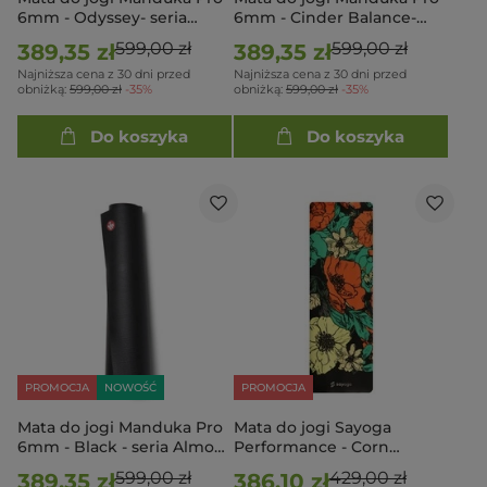
6mm - Odyssey- seria
6mm - Cinder Balance-
Almost Perfect
seria Almost Perfect
599,00 zł
599,00 zł
389,35 zł
389,35 zł
Najniższa cena z 30 dni przed
Najniższa cena z 30 dni przed
obniżką:
599,00 zł
-35%
obniżką:
599,00 zł
-35%
Do koszyka
Do koszyka
PROMOCJA
NOWOŚĆ
PROMOCJA
Mata do jogi Manduka Pro
Mata do jogi Sayoga
6mm - Black - seria Almost
Performance - Corn
Perfect
Poppies
599,00 zł
429,00 zł
389,35 zł
386,10 zł