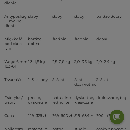
dłonie
Antypoślizg
słaby
słaby
słaby
bardzo dobry
— mokre
dłonie
Miękkość
bardzo
średnia
średnia
dobra
pod ciało
dobra
(yin)
Waga 6 mm
1,3–1,8 kg
2,5–2,8 kg
3,0–3,5 kg
2,0–2,4 kg
183×61
Trwałość
1–3 sezony
5–8 lat
8 lat –
3–5 lat
dożywotnio
Estetyka /
proste,
naturalne,
dyskretne,
drukowane, boga
wzory
dyskretne
jednolite
klasyczne
Cena
129–325 zł
269–500 zł
519–684 zł
200–429 zł
Najlepsza
restorative,
hatha,
studio
osoby z pocącymi