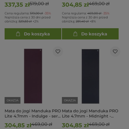
Midnight - seria Almost
Almost Perfect
519,00 zł
469,00 zł
337,35 zł
304,85 zł
Perfect
Cena regularna:
519,00 zł
-35%
Cena regularna:
469,00 zł
-35%
Najniższa cena z 30 dni przed
Najniższa cena z 30 dni przed
obniżką:
329,83 zł
+2%
obniżką:
281,40 zł
+8%
Do koszyka
Do koszyka
OKAZJA
OKAZJA
Mata do jogi Manduka PRO
Mata do jogi Manduka PRO
Lite 4.7mm - Indulge - seria
Lite 4.7mm - Midnight -
Almost Perfect
seria Almost Perfect
469,00 zł
469,00 zł
304,85 zł
304,85 zł