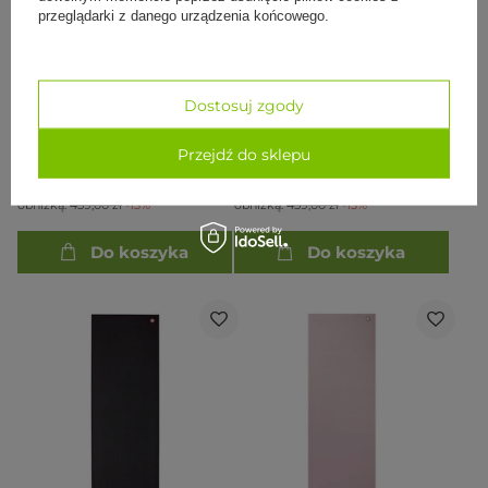
przeglądarki z danego urządzenia końcowego.
PROMOCJA
PROMOCJA
Dostosuj zgody
Mata do jogi Manduka PRO
Mata do jogi Manduka PRO
Lite 4.7mm - Midnight
Lite 4.7mm - Thunder
Przejdź do sklepu
459,00 zł
459,00 zł
397,50 zł
397,50 zł
Najniższa cena z 30 dni przed
Najniższa cena z 30 dni przed
obniżką:
459,00 zł
-13%
obniżką:
459,00 zł
-13%
Do koszyka
Do koszyka