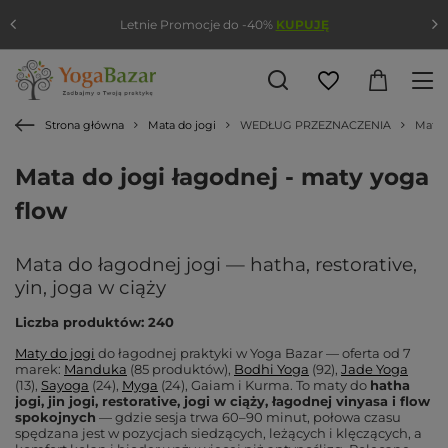
Letnie Promocje do -40%
KUPUJĘ
Strona główna
Mata do jogi
WEDŁUG PRZEZNACZENIA
Mata 
Mata do jogi łagodnej - maty yoga
flow
Mata do łagodnej jogi — hatha, restorative,
yin, joga w ciąży
Liczba produktów: 240
Maty do jogi
do łagodnej praktyki w Yoga Bazar — oferta od 7
marek:
Manduka
(85 produktów),
Bodhi Yoga
(92),
Jade Yoga
(13),
Sayoga
(24),
Myga
(24), Gaiam i Kurma. To maty do
hatha
jogi, jin jogi, restorative, jogi w ciąży, łagodnej vinyasa i flow
spokojnych
— gdzie sesja trwa 60–90 minut, połowa czasu
spędzana jest w pozycjach siedzących, leżących i klęczących, a