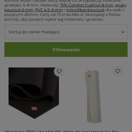
komfort kolan i bioder waży więcej niż antypoślizg. Polecane
grubości: 5–8 mm. Materiały:
TPE Comfort Cushion 8 mm
,
gruby
kauczuk 6 mm
,
PVC 4.5–6 mm
i
mikrofibra+kauczuk
dla osób z
pocącymi dłońmi. Ceny od 73 zł do 684 zł. Skorzystaj z filtrów
poniżej, aby zawęzić wybór wg materiału i grubości.
Sortuj po cenie malejąco
Filtrowanie