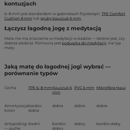
kontuzjach
6–8 mm jest standardem w gabinetach fizjoterapii.
TPE Comfort
Cushion 8 mm
lub
gruby kauczuk 6 mm
.
Łączysz łagodną jogę z medytacją
Mata nie ma znaczenia w medytacji w siadzie — istotne jest, czy
dobrze siedzisz. Pomocna jest
poduszka do medytacji
, nie typ
maty.
Jaką matę do łagodnej jogi wybrać —
porównanie typów
Cecha
TPE 6–8 mm
Kauczuk 6
PVC 6 mm
Mikrofibra+kaucz
mm
Amortyzacja
bardzo
dobra
dobra
dobra
kolan
dobra
Antypoślizg
średni
bardzo
dobry
bardzo słaby
— suche
dobry