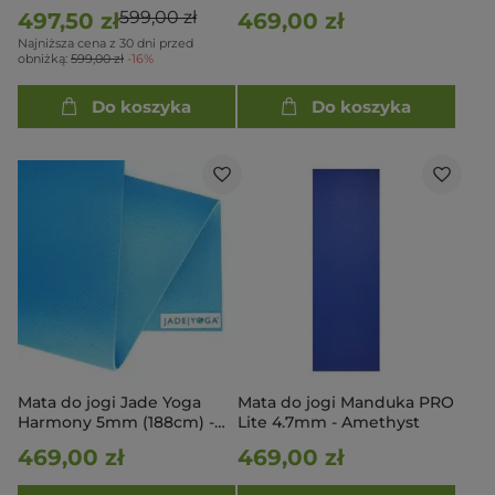
599,00 zł
497,50 zł
469,00 zł
Najniższa cena z 30 dni przed
obniżką:
599,00 zł
-16%
Do koszyka
Do koszyka
Mata do jogi Jade Yoga
Mata do jogi Manduka PRO
Harmony 5mm (188cm) -
Lite 4.7mm - Amethyst
Jasnoniebieska
469,00 zł
469,00 zł