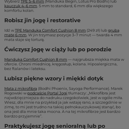
Wybierz
TPE 5–6 mm
(Manduka Begin, Lotus Pro Bodhi) lub
kauczuk 4–6 mm
. 5 mm to standard, 6 mm dla większego
komfortu kolan.
Robisz jin jogę i restorative
Idź w
TPE Manduka Comfort Cushion 8 mm
(249 zł) lub
grubą
matę 6 mm
. W jin trzymasz pozycje 3–7 minut — twarda 4 mm
mata staje się torturą.
Ćwiczysz jogę w ciąży lub po porodzie
Manduka Comfort Cushion 8 mm
— najgrubsza miękka mata w
ofercie. Chroni miednicę, kręgosłup, kolana. Hipoalergiczna,
bez ftalanów i lateksu.
Lubisz piękne wzory i miękki dotyk
Mata z mikrofibrą
(Bodhi Phoenix, Sayoga Performance). Marek
Rogowski w
podcaście Portal Jogi
tłumaczy:
„Mikrofibra jest
najwdzięczniejsza do nadruku czegokolwiek, jest w ogóle miła.
Wiesz, dla mnie na przykład ja jak wstaję rano, a szczególnie w
zimę, to mi jest trudno na takiej pełnokauczukowej stanąć, bo
ona jest dla mnie taka mocna. A na tej mikrofibrze jest bardzo
bardzo przyjemnie”
.
Praktykujesz jogę senioralną lub po