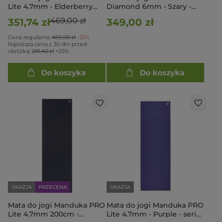
Lite 4.7mm - Elderberry
Diamond 6mm - Szary -
seria Almost Perfect
długa i szeroka
469,00 zł
351,74 zł
349,00 zł
Cena regularna:
469,00 zł
-25%
Najniższa cena z 30 dni przed
obniżką:
281,40 zł
+25%
Do koszyka
Do koszyka
OKAZJA
PRZECENA
OKAZJA
Mata do jogi Manduka PRO
Mata do jogi Manduka PRO
Lite 4.7mm 200cm -
Lite 4.7mm - Purple - seria