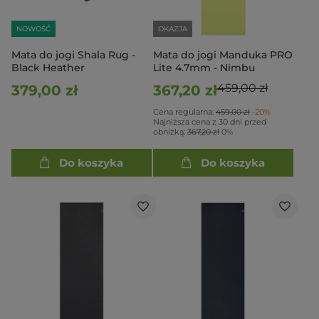
NOWOŚĆ
OKAZJA
Mata do jogi Shala Rug -
Mata do jogi Manduka PRO
Black Heather
Lite 4.7mm - Nimbu
459,00 zł
379,00 zł
367,20 zł
Cena regularna:
459,00 zł
-20%
Najniższa cena z 30 dni przed
obniżką:
367,20 zł
0%
Do koszyka
Do koszyka