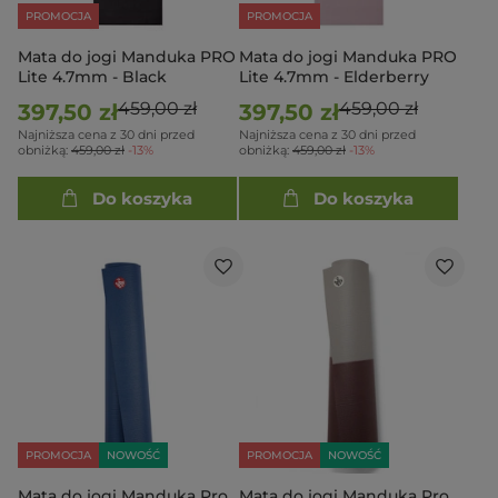
PROMOCJA
PROMOCJA
Mata do jogi Manduka PRO
Mata do jogi Manduka PRO
Lite 4.7mm - Black
Lite 4.7mm - Elderberry
459,00 zł
459,00 zł
397,50 zł
397,50 zł
Najniższa cena z 30 dni przed
Najniższa cena z 30 dni przed
obniżką:
459,00 zł
-13%
obniżką:
459,00 zł
-13%
Do koszyka
Do koszyka
PROMOCJA
NOWOŚĆ
PROMOCJA
NOWOŚĆ
Mata do jogi Manduka Pro
Mata do jogi Manduka Pro