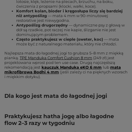
lotosie, klęk, leżenie na plecach, brzuchu, na boku,
ćwiczenia z propsami (klocki, wałki, koce).
Komfort kolan, bioder i kręgosłupa
liczy się bardziej
niż antypoślizg
— mata 4 mm w 90-minutowej
restorative jest niewygodna.
Antypoślizg drugorzędny
— dynamiczne psy z głową w
dół są rzadkie, pot raczej nie kapie, ślizganie nie jest
dominującym problemem.
Często praktykujesz w cieple
(sweter, koc)
— mata
może być z naturalnego materiału, który nie chłodzi.
Najlepsza mata do łagodnej jogi to
grubsza 5–8 mm z miękką
pianką
.
TPE Manduka Comfort Cushion 8 mm
(249 zł) jest
projektowana wprost pod ten use case. Drugą najczęstszą
rekomendacją jest
kauczuk Manduka eKO 6 mm
lub
mata
mikrofibrowa Bodhi 4 mm
(jeśli zależy ci na pięknych wzorach
i miękkim dotyku).
Dla kogo jest mata do łagodnej jogi
Praktykujesz hatha jogę albo łagodne
flow 2–3 razy w tygodniu