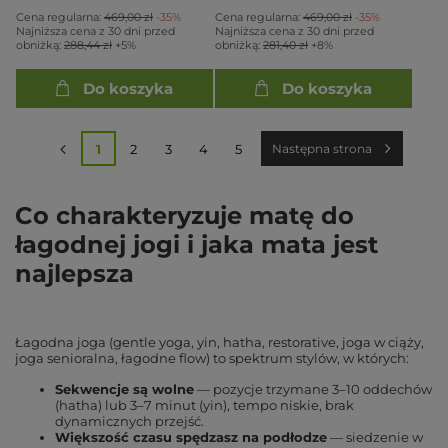
Cena regularna:
469,00 zł
-35%
Cena regularna:
469,00 zł
-35%
Najniższa cena z 30 dni przed
Najniższa cena z 30 dni przed
obniżką:
288,44 zł
+5%
obniżką:
281,40 zł
+8%
Do koszyka
Do koszyka
1
2
3
4
5
Następna strona
Co charakteryzuje matę do
łagodnej jogi i jaka mata jest
najlepsza
Łagodna joga (gentle yoga, yin, hatha, restorative, joga w ciąży,
joga senioralna, łagodne flow) to spektrum stylów, w których:
Sekwencje są wolne
— pozycje trzymane 3–10 oddechów
(hatha) lub 3–7 minut (yin), tempo niskie, brak
dynamicznych przejść.
Większość czasu spędzasz na podłodze
— siedzenie w