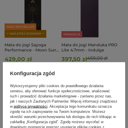
NASZ BESTSELLER
⭐ NAJLEPIEJ OCENIANY ⭐
PROMOCJA
Mata do jogi Sayoga
Mata do jogi Manduka PRO
Performance - Moon Sun
Lite 4.7mm - Indulge
Harmony
459,00 zł
429,00 zł
397,50 zł
Najniższa cena z 30 dni przed
obniżką:
459,00 zł
-13%
Konfiguracja zgód
Do koszyka
Do koszyka
Wykorzystujemy pliki cookies do prawidłowego działania
serwisu, aby oferować funkcje społecznościowe, analizować
ruch i prowadzić działania marketingowe - zarówno przez nas,
jak i naszych Zaufanych Partnerów. Więcej informacji znajdziesz
w
polityce prywatności
. Akceptacja tego komunikatu oznacza
zgodę na ich zapisywanie na Twoim komputerze. Możesz
określić warunki przechowywania lub dostępu do nich klikając w
zakładkę „Konfiguracja zgód”. Zgodę możesz wycofać w
dowolnym momencie poprzez usunięcie plików cookies z