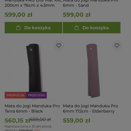
Manduka PRO Lite Mat XXL
Mata do jogi Manduka Pro
200cm x 76cm x 4.5mm
6mm - Sand
599,00 zł
599,00 zł
Do koszyka
Do koszyka
PROMOCJA
PRZECENA
Mata do jogi Manduka Pro
Mata do jogi Manduka Pro
Terra 6mm - Black
6mm 172cm - Elderberry
659,00 zł
560,15 zł
559,00 zł
Najniższa cena z 30 dni przed
obniżką:
659,00 zł
-15%