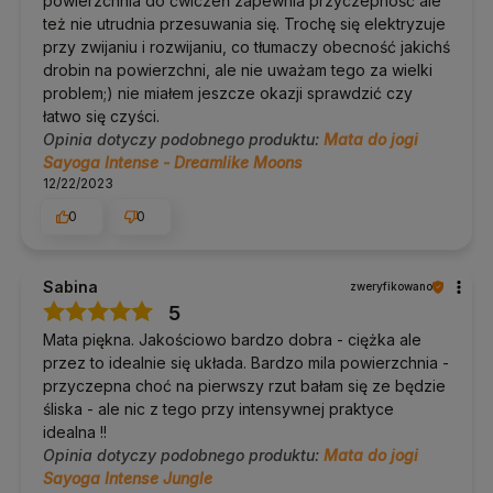
powierzchnia do ćwiczeń zapewnia przyczepność ale
Pielęgnacja i trwałość
też nie utrudnia przesuwania się. Trochę się elektryzuje
przy zwijaniu i rozwijaniu, co tłumaczy obecność jakichś
Mikrofibrę można prać w pralce: 30 stopni, bez wirowania i
drobin na powierzchni, ale nie uważam tego za wielki
bez suszarki.
Na co dzień wystarczy przetarcie wilgotną ściereczką po
problem;) nie miałem jeszcze okazji sprawdzić czy
praktyce.
łatwo się czyści.
Susz rozłożoną, nie zrolowaną, z dala od kaloryfera i
Opinia dotyczy podobnego produktu:
Mata do jogi
słońca.
Sayoga Intense - Dreamlike Moons
Spód z kauczuku przetrzyj roztworem wody z octem
jabłkowym w proporcji pół na pół.
12/22/2023
Zwijaj matę wierzchnią stroną na zewnątrz i przechowuj
w suchym miejscu.
0
0
Dobierz do kompletu
Sabina
zweryfikowano
5
Pasek do jogi Yoga Bazar
: szyty w Polsce, przydaje się od
pierwszych praktyk.
Mata piękna. Jakościowo bardzo dobra - ciężka ale
Pokrowiec na matę
: wygodniejszy w noszeniu niż szelki,
przez to idealnie się układa. Bardzo mila powierzchnia -
pasek schowasz do środka.
Klocki do jogi
: korkowe do uniwersalnego zastosowania,
przyczepna choć na pierwszy rzut bałam się ze będzie
piankowe w podróż.
śliska - ale nic z tego przy intensywnej praktyce
idealna !!
Intense vs Performance, co wybrać
Opinia dotyczy podobnego produktu:
Mata do jogi
Sayoga Intense Jungle