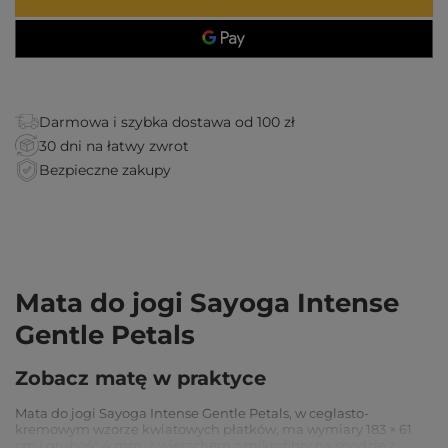
Darmowa i szybka dostawa od 100 zł
30 dni na łatwy zwrot
Bezpieczne zakupy
Mata do jogi Sayoga Intense
Gentle Petals
Zobacz matę w praktyce
Mata do jogi Sayoga Intense Gentle Petals, w ceglasto-
kremowym wzorze kwiatowych płatków, ma wymiary 183 × 61
cm i grubość 4 mm, z wierzchem z mikrofibry na spodzie z