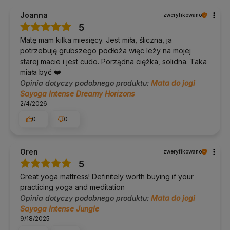
Pielęgnacja
pranie w 30 stopniach bez wirowania,
na co dzień przetarcie ściereczką
Joanna
zweryfikowano
5
Matę mam kilka miesięcy. Jest miła, śliczna, ja
Dla kogo jest ta mata
potrzebuję grubszego podłoża więc leży na mojej
starej macie i jest cudo. Porządna ciężka, solidna. Taka
Dla osób, którym pocą się dłonie i stopy.
Dla praktykujących hot jogę, bikram i dynamiczną
miała być ❤️
ashtangę.
Opinia dotyczy podobnego produktu:
Mata do jogi
Dla osób, które mają dość noszenia i poprawiania
Sayoga Intense Dreamy Horizons
ręcznika na macie.
Dla tych, które chcą wyrazistego wzoru bez kompromisu
2/4/2026
na przyczepności, bo mikrofibra przyjmuje nadruk lepiej
niż inne materiały.
0
0
Dla kogo ta mata może nie być
Oren
zweryfikowano
odpowiednia
5
Dla osób z suchymi dłońmi
: bez wilgoci mikrofibra się
Great yoga mattress! Definitely worth buying if your
ślizga i w spokojnej praktyce można stracić stabilność w
practicing yoga and meditation
pozycji. Wtedy lepszym wyborem jest Performance z
Opinia dotyczy podobnego produktu:
Mata do jogi
wierzchem z poliuretanu.
Sayoga Intense Jungle
Dla osób noszących matę codziennie
: 3,2 kg to
najcięższa mata w ofercie Sayoga, wygodniejsza będzie
9/18/2025
Performance Travel o wadze 1,2 kg.