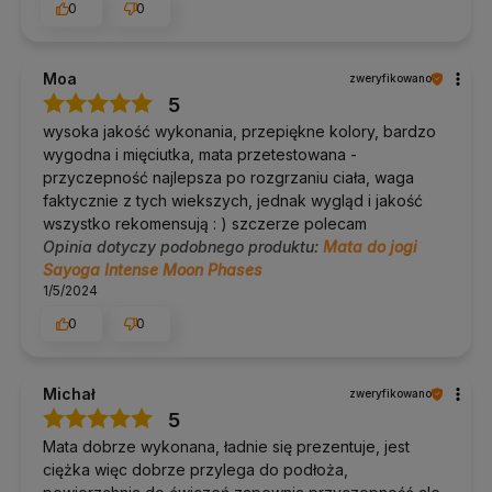
Dla studiów jogi i wypożyczania
: przy intensywnym
0
0
użytkowaniu przez wiele osób naturalny kauczuk zużywa
się szybciej, a do sal lepiej sprawdzają się maty z PVC.
Moa
zweryfikowano
Mikrofibra, czego się spodziewać
5
wysoka jakość wykonania, przepiękne kolory, bardzo
Mikrofibra działa odwrotnie niż większość materiałów:
wygodna i mięciutka, mata przetestowana -
przy suchych dłoniach jest śliska, przy wilgotnych trzyma
najlepiej z wszystkich wierzchów.
przyczepność najlepsza po rozgrzaniu ciała, waga
Jeśli podoba Ci się wzór, a nie pocisz się w praktyce,
faktycznie z tych wiekszych, jednak wygląd i jakość
wystarczy spryskiwacz z wodą obok maty. Przyczepność
wszystko rekomensują : ) szczerze polecam
pojawia się od razu.
Kolory nadruku są bardziej stonowane niż na zdjęciach
Opinia dotyczy podobnego produktu:
Mata do jogi
produktowych, które są robione w studyjnym świetle.
Sayoga Intense Moon Phases
1/5/2024
Wysoka jakość potwierdzona
0
0
certyfikatem SGS
Zanim mata do jogi Sayoga pojawiła się w naszej ofercie,
Michał
zweryfikowano
uzyskała certyfikat międzynarodowego przedsiębiorstwa
5
certyfikacyjnego SGS. Potwierdza on, że produkt spełnia
krajowe i międzynarodowe normy oraz nie zawiera toksycznych
Mata dobrze wykonana, ładnie się prezentuje, jest
substancji.
ciężka więc dobrze przylega do podłoża,