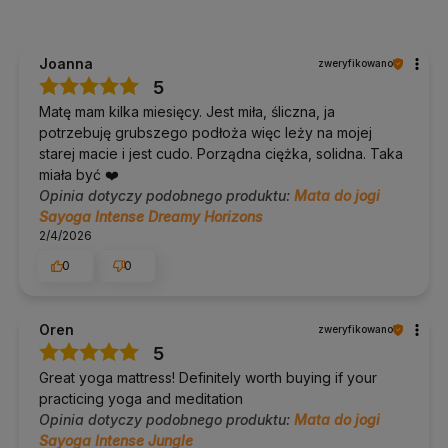
zwilżenia maty
Pielęgnacja
pranie w 30 stopniach bez wirowania,
na co dzień przetarcie ściereczką
Joanna
zweryfikowano
5
Matę mam kilka miesięcy. Jest miła, śliczna, ja
Dla kogo jest ta mata
potrzebuję grubszego podłoża więc leży na mojej
starej macie i jest cudo. Porządna ciężka, solidna. Taka
Dla osób, którym pocą się dłonie i stopy.
Dla praktykujących hot jogę, bikram i dynamiczną
miała być ❤️
ashtangę.
Opinia dotyczy podobnego produktu:
Mata do jogi
Dla osób, które mają dość noszenia i poprawiania
Sayoga Intense Dreamy Horizons
ręcznika na macie.
Dla tych, które chcą wyrazistego wzoru bez kompromisu
2/4/2026
na przyczepności, bo mikrofibra przyjmuje nadruk lepiej
0
0
niż inne materiały.
Dla kogo ta mata może nie być
Oren
zweryfikowano
odpowiednia
5
Great yoga mattress! Definitely worth buying if your
Dla osób z suchymi dłońmi
: bez wilgoci mikrofibra się
ślizga i w spokojnej praktyce można stracić stabilność w
practicing yoga and meditation
pozycji. Wtedy lepszym wyborem jest Performance z
Opinia dotyczy podobnego produktu:
Mata do jogi
wierzchem z poliuretanu.
Sayoga Intense Jungle
Dla osób noszących matę codziennie
: 3,2 kg to