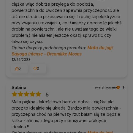
ciężka więc dobrze przylega do podłoża,
powierzchnia do ćwiczeń zapewnia przyczepność ale
Pielęgnacja i trwałość
też nie utrudnia przesuwania się. Trochę się elektryzuje
przy zwijaniu i rozwijaniu, co tłumaczy obecność jakichś
Mikrofibrę można prać w pralce: 30 stopni, bez wirowania i
drobin na powierzchni, ale nie uważam tego za wielki
bez suszarki.
problem;) nie miałem jeszcze okazji sprawdzić czy
Na co dzień wystarczy przetarcie wilgotną ściereczką po
praktyce.
łatwo się czyści.
Susz rozłożoną, nie zrolowaną, z dala od kaloryfera i
Opinia dotyczy podobnego produktu:
Mata do jogi
słońca.
Sayoga Intense - Dreamlike Moons
Spód z kauczuku przetrzyj roztworem wody z octem
jabłkowym w proporcji pół na pół.
12/22/2023
Zwijaj matę wierzchnią stroną na zewnątrz i przechowuj
w suchym miejscu.
0
0
Dobierz do kompletu
Sabina
zweryfikowano
5
Pasek do jogi Yoga Bazar
: szyty w Polsce, przydaje się od
pierwszych praktyk.
Mata piękna. Jakościowo bardzo dobra - ciężka ale
Pokrowiec na matę
: wygodniejszy w noszeniu niż szelki,
przez to idealnie się układa. Bardzo mila powierzchnia -
pasek schowasz do środka.
Klocki do jogi
: korkowe do uniwersalnego zastosowania,
przyczepna choć na pierwszy rzut bałam się ze będzie
piankowe w podróż.
śliska - ale nic z tego przy intensywnej praktyce
idealna !!
Opinia dotyczy podobnego produktu:
Mata do jogi