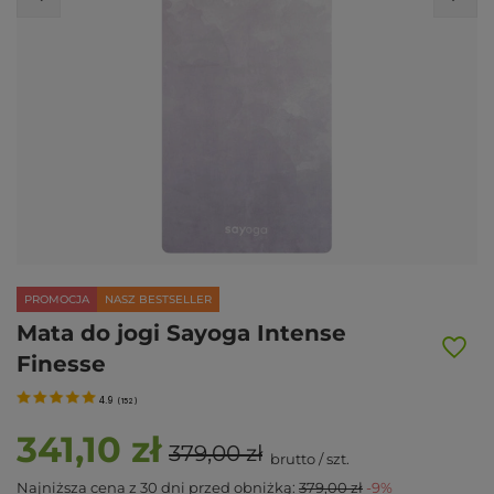
PROMOCJA
NASZ BESTSELLER
Mata do jogi Sayoga Intense
Finesse
4.9
(
152
)
341,10 zł
379,00 zł
brutto
/
szt.
Najniższa cena z 30 dni przed obniżką:
379,00 zł
-9%