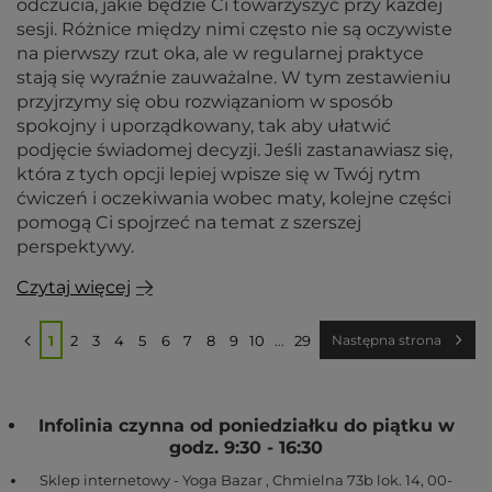
odczucia, jakie będzie Ci towarzyszyć przy każdej
sesji. Różnice między nimi często nie są oczywiste
na pierwszy rzut oka, ale w regularnej praktyce
stają się wyraźnie zauważalne. W tym zestawieniu
przyjrzymy się obu rozwiązaniom w sposób
spokojny i uporządkowany, tak aby ułatwić
podjęcie świadomej decyzji. Jeśli zastanawiasz się,
która z tych opcji lepiej wpisze się w Twój rytm
ćwiczeń i oczekiwania wobec maty, kolejne części
pomogą Ci spojrzeć na temat z szerszej
perspektywy.
Czytaj więcej
1
2
3
4
5
6
7
8
9
10
...
29
Następna strona
Infolinia czynna od poniedziałku do piątku w
godz. 9:30 - 16:30
Sklep internetowy - Yoga Bazar
,
Chmielna 73b lok. 14
,
00-