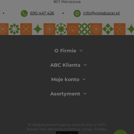
801
Warszawa
690 447 426
info@yogabazar.pl
O Firmie
ABC Klienta
Moje konto
Asortyment
W sklepie prezentujemy ceny brutto (z VAT).
Stawki VAT dla konsumentów z kraju:
Polska
.