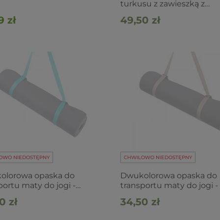
turkusu z zawieszką z
symbolem lotosu
9 zł
49,50 zł
OWO NIEDOSTĘPNY
CHWILOWO NIEDOSTĘPNY
olorowa opaska do
Dwukolorowa opaska do
portu maty do jogi -
transportu maty do jogi - 
usowa
0 zł
34,50 zł