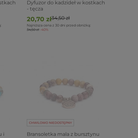
ostkach
Dyfuzor do kadzideł w kostkach
- tęcza
34,50 zł
20,70 zł
:
Najniższa cena z 30 dni przed obniżką:
34,50 zł
-40%
CHWILOWO NIEDOSTĘPNY
 i
Bransoletka mala z bursztynu