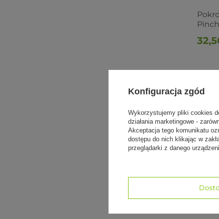
Pokro
Pinc
32,5
Konfiguracja zgód
Wykorzystujemy pliki cookies d
działania marketingowe - zarów
Akceptacja tego komunikatu oz
dostępu do nich klikając w za
przeglądarki z danego urządze
Dosto
OKAZJ