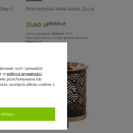
Bag II
Bransoletka Mala Kwiat Życia
39,50 zł
31,60 zł
Cena regularna:
39,50 zł
-20%
Najniższa cena z 30 dni przed obniżką:
31,60 zł
0%
alizować ruch i prowadzić
sz w
polityce prywatności
.
unki przechowywania lub
zez usunięcie plików cookies z
 sklepu
PROMOCJA
PRZECENA