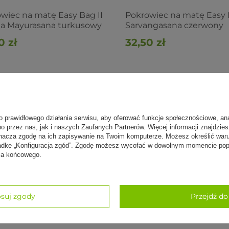
wiec na matę Easy Bag II
Pokrowiec na matę Easy 
ha Mayurasana turkusowy
Sarvangasana czerwony
0 zł
32,50 zł
o prawidłowego działania serwisu, aby oferować funkcje społecznościowe, an
no przez nas, jak i naszych Zaufanych Partnerów. Więcej informacji znajdzie
nacza zgodę na ich zapisywanie na Twoim komputerze. Możesz określić war
kładkę „Konfiguracja zgód”. Zgodę możesz wycofać w dowolnym momencie popr
nia końcowego.
suj zgody
Przejdź do
A
PROMOCJA
PRZECENA