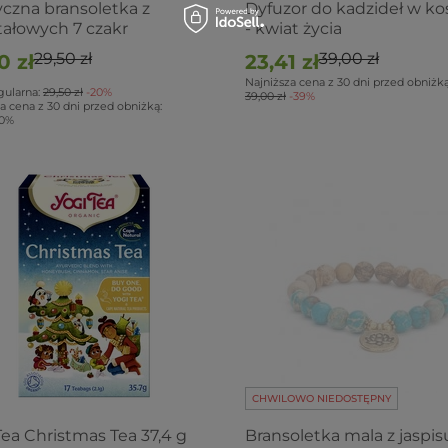
yczna bransoletka z
Dyfuzor do kadzideł w k
tałowych 7 czakr
- kwiat życia
29,50 zł
39,00 zł
0 zł
23,41 zł
Najniższa cena z 30 dni przed obniżką
gularna:
29,50 zł
-20%
39,00 zł
-39%
a cena z 30 dni przed obniżką:
0%
CHWILOWO NIEDOSTĘPNY
Tea Christmas Tea 37,4 g
Bransoletka mala z jaspisu