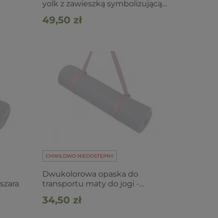
yolk z zawieszką symbolizującą
kwiat życia
49,50 zł
CHWILOWO NIEDOSTĘPNY
Dwukolorowa opaska do
szara
transportu maty do jogi -
oberżyna
34,50 zł