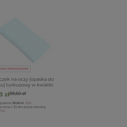
OWO NIEDOSTĘPNY
zek na oczy (opaska do
su) turkusowy w kwiatki
39,50 zł
3 zł
gularna:
39,50 zł
-25%
a cena z 30 dni przed obniżką:
-11%