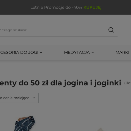
Letnie Promocje do -40%
KUPUJĘ
CESORIA DO JOGI
MEDYTACJA
MARKI
enty do 50 zł dla jogina i joginki
( i
po cenie malejąco