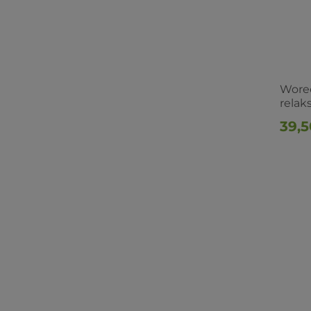
Worec
relak
39,5