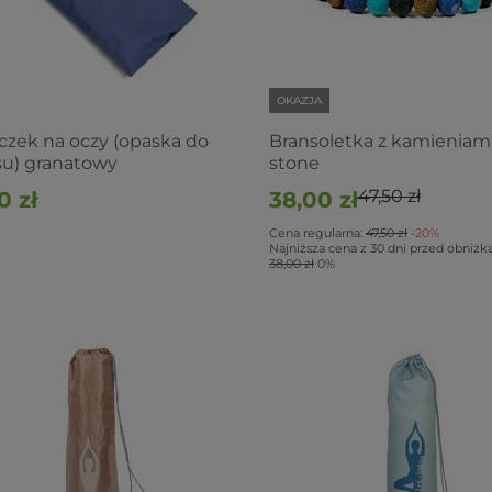
OKAZJA
zek na oczy (opaska do
Bransoletka z kamieniami
su) granatowy
stone
47,50 zł
0 zł
38,00 zł
Cena regularna:
47,50 zł
-20%
Najniższa cena z 30 dni przed obniżką
38,00 zł
0%