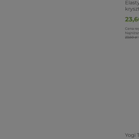
Elast
krysz
23,6
Cena re
Najniższ
23,60 zł
Yogi 