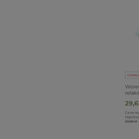
CHWIL
Worec
relak
29,6
Cena re
Najniższ
33,58 zł