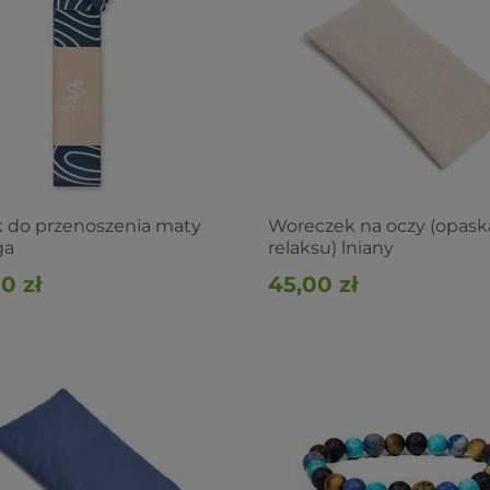
 do przenoszenia maty
Woreczek na oczy (opask
ga
relaksu) lniany
0 zł
45,00 zł