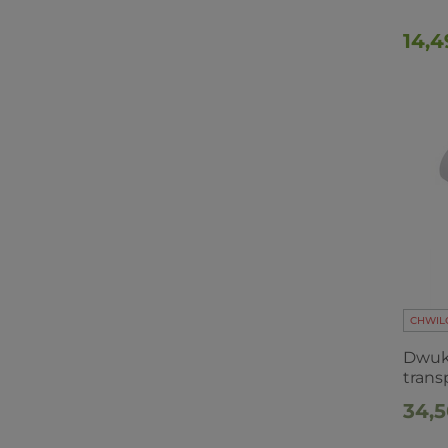
14,4
CHWIL
Dwuk
trans
turk
34,5