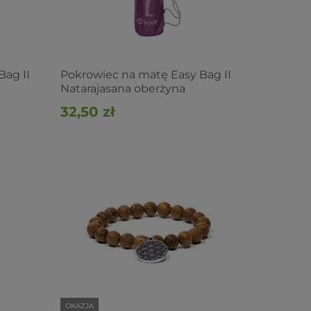
Bag II
Pokrowiec na matę Easy Bag II
Natarajasana oberżyna
32,50 zł
OKAZJA