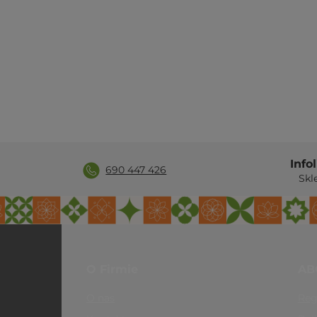
Info
690 447 426
Skl
O Firmie
AB
O nas
Reg