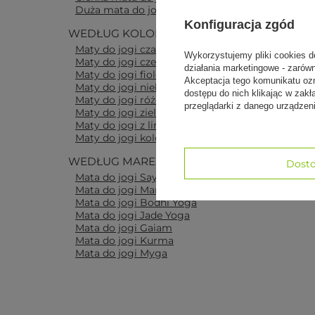
Duża mata do jogi
Konfiguracja zgód
WEDŁUG KOLORÓW I WZORÓW
Maty do jogi czarne
Wykorzystujemy pliki cookies d
Maty do jogi czerwone
działania marketingowe - zarów
Maty do jogi fioletowe
Akceptacja tego komunikatu oz
Maty do jogi niebieskie
dostępu do nich klikając w za
Maty do jogi różowe
przeglądarki z danego urządze
Maty do jogi zielone
Maty do jogi z liniami
Maty do jogi kolorowe
WEDŁUG MAREK
Dosto
Mata do jogi Sayoga
Mata do jogi Manduka
Mata do jogi Bodhi Yoga
Mata do jogi Jade Yoga
Mata do jogi Gaiam
Mata do jogi Kurma
Mata do jogi Myga