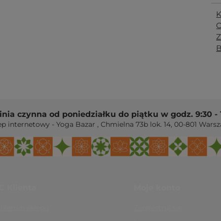
K
O
Z
B
linia czynna od poniedziałku do piątku w godz. 9:30 - 
ep internetowy - Yoga Bazar
,
Chmielna 73b lok. 14
,
00-801
Warsz
C Klienta
Moje konto
ulamin sklepu
Zarejestruj się