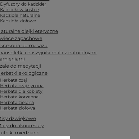
Dyfuzory do kadzideł
Kadzidła w kostce
Kadzidła naturalne
Kadzidła ziołowe
aturalne olejki eteryczne
wiece zapachowe
kcesoria do masażu
ransoletki i naszyjniki mala z naturalnymi
amieniami
zale do medytacji
erbatki ekologiczne
Herbata czaj
Herbata czaj sypana
Herbata dla kobiety
Herbata korzenna
Herbata zielona
Herbata ziołowa
isy dźwiękowe
aty do akupresury
utelki miedziane