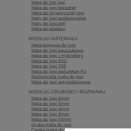
Mata do hot jogi
Mata do jogi łagodnej
Mata do dynamicznej jogi
Maty do jogi profesjonalne
Maty do ćwiczeń
Mata do pilatesu
WEDŁUG MATERIAŁU
Mata korkowa do jogi
Mata do jogi kauczukowa
Mata do jogi z mikrofibry
Mata do jogi PVC
Mata do jogi TPE
Mata do jogi poliuretan PU
Ekologiczna mata do jogi
Mata do jogi antypoślizgowa
WEDŁUG GRUBOŚCI I ROZMIARU
Mata do jogi 6mm
Mata do jogi 5mm
Mata do jogi 4mm
Mata do jogi 3mm
Mata do jogi 1,5mm
Gruba mata do jogi
Cienka mata do jogi