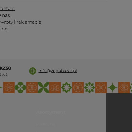
ontakt
 nas
wroty i reklamacje
log
16:30
info@yogabazar.pl
awa
Asortyment
Polecane