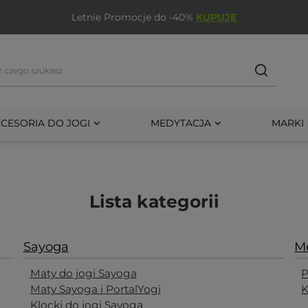
Letnie Promocje do -40%
KUPUJĘ
CESORIA DO JOGI
MEDYTACJA
MARKI
Lista kategorii
Sayoga
M
Maty do jogi Sayoga
P
Maty Sayoga i PortalYogi
K
Klocki do jogi Sayoga