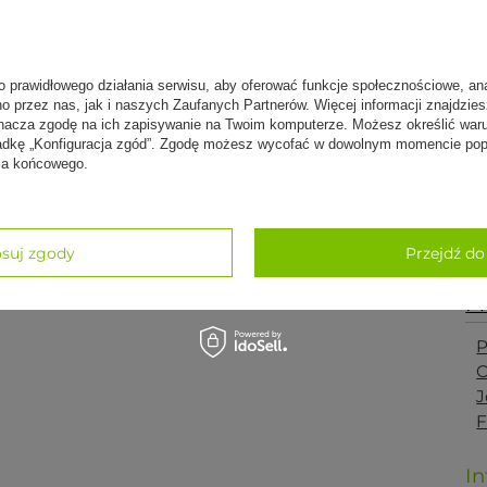
Płyny do czyszczenia mat do jogi
M
Koce do jogi
Koła do jogi
S
o prawidłowego działania serwisu, aby oferować funkcje społecznościowe, an
Ręczniki do jogi
J
no przez nas, jak i naszych Zaufanych Partnerów. Więcej informacji znajdzie
Książki o medytacji i jodze
nacza zgodę na ich zapisywanie na Twoim komputerze. Możesz określić war
Woreczki relaksacyjne na oczy
kładkę „Konfiguracja zgód”. Zgodę możesz wycofać w dowolnym momencie popr
B
nia końcowego.
Skarpetki do jogi i pilatesu
Y
Liny do jogi
Y
Zestawy do jogi
Y
Karty do jogi
suj zgody
Przejdź do
Podkładki żelowe do jogi
Elastyczne gumy oporowe
P
P
O
J
F
In