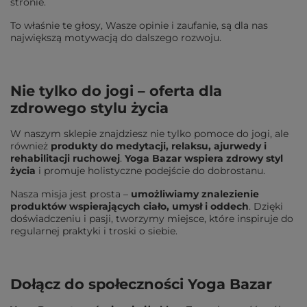
stronie.
To właśnie te głosy, Wasze opinie i zaufanie, są dla nas
największą motywacją do dalszego rozwoju.
Nie tylko do jogi – oferta dla
zdrowego stylu życia
W naszym sklepie znajdziesz nie tylko pomoce do jogi, ale
również
produkty do medytacji, relaksu, ajurwedy i
rehabilitacji ruchowej
.
Yoga Bazar wspiera zdrowy styl
życia
i promuje holistyczne podejście do dobrostanu.
Nasza misja jest prosta –
umożliwiamy znalezienie
produktów wspierających ciało, umysł i oddech
. Dzięki
doświadczeniu i pasji, tworzymy miejsce, które inspiruje do
regularnej praktyki i troski o siebie.
Dołącz do społeczności Yoga Bazar