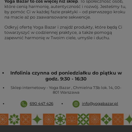
Yoga Bazar to coś więcej niż sklep
. To społeczność osób,
które cenią harmonię, autentyczność i rozwój. Jesteśmy tu,
by pomóc Ci w każdej fazie praktyki – od pierwszego kroku
na macie aż po zaawansowane sekwencje.
Odkryj ofertę Yoga Bazar i znajdź produkty, które będą Ci
towarzyszyć w codziennej praktyce, a także pomogą
zapewnić harmonię w Twoim ciele, umyśle i duchu.
Infolinia czynna od poniedziałku do piątku w
godz. 9:30 - 16:30
Sklep internetowy - Yoga Bazar
,
Chmielna 73b lok. 14
,
00-
801
Warszawa
690 447 426
info@yogabazar.pl