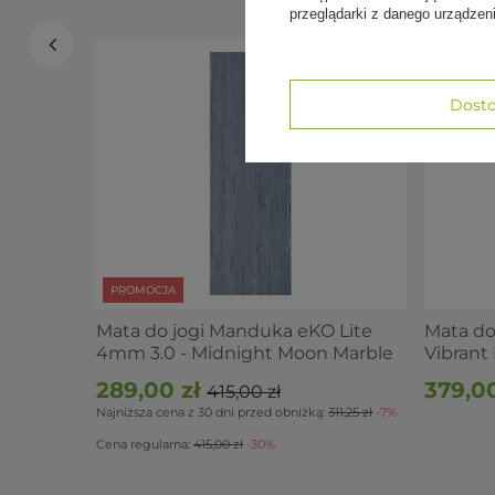
przeglądarki z danego urządze
Dosto
PROMOCJA
Mata do jogi Manduka eKO Lite
Mata do
4mm 3.0 - Midnight Moon Marble
Vibrant
289,00 zł
379,00
415,00 zł
Najniższa cena z 30 dni przed obniżką:
311,25 zł
-7%
Cena regularna:
415,00 zł
-30%