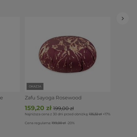
PROMOCJ
Mata do 
Jungle
341,10 
Najniższa cen
379,00 zł
-10
OKAZJA
se
Zafu Sayoga Rosewood
159,20 zł
199,00 zł
Najniższa cena z 30 dni przed obniżką:
135,32 zł
+17%
Cena regularna:
199,00 zł
-20%