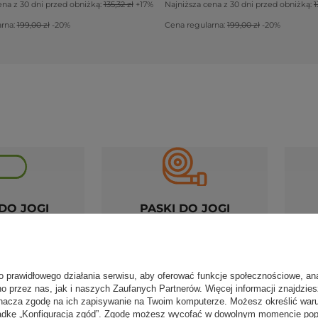
ena z 30 dni przed obniżką:
135,32 zł
+17%
Najniższa cena z 30 dni przed obniżką:
1
arna:
199,00 zł
-20%
Cena regularna:
199,00 zł
-20%
DO JOGI
PASKI DO JOGI
o prawidłowego działania serwisu, aby oferować funkcje społecznościowe, an
no przez nas, jak i naszych Zaufanych Partnerów. Więcej informacji znajdzie
jsze akcesoria do jogi
nacza zgodę na ich zapisywanie na Twoim komputerze. Możesz określić war
kładkę „Konfiguracja zgód”. Zgodę możesz wycofać w dowolnym momencie popr