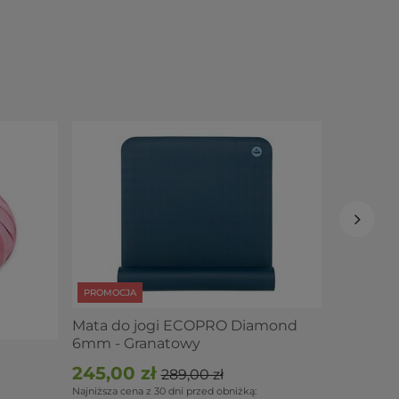
PROMOCJ
Mata do
67,50 z
Najniższa ce
Cena regular
PROMOCJA
Mata do jogi ECOPRO Diamond
6mm - Granatowy
245,00 zł
289,00 zł
Najniższa cena z 30 dni przed obniżką: