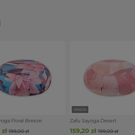
i
OKAZJA
yoga Floral Breeze
Zafu Sayoga Desert
 zł
159,20 zł
199,00 zł
199,00 zł