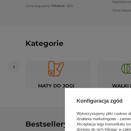
Najniższa c
Cena regularna:
199,00 zł
-20%
Cena regul
Kategorie
MATY DO JOGI
WAŁKI 
Konfiguracja zgód
Wykorzystujemy pliki cookies d
działania marketingowe - zarów
Bestsellery – najpopularnie
Akceptacja tego komunikatu oz
dostępu do nich klikając w za