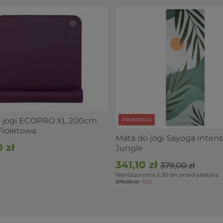
o jogi ECOPRO XL 200cm
PROMOCJA
ioletowa
Mata do jogi Sayoga Inten
 zł
Jungle
341,10 zł
379,00 zł
Najniższa cena z 30 dni przed obniżką:
379,00 zł
-10%