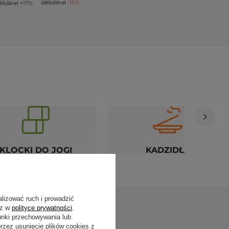
289,00 zł
-15%
35,32 zł
+17%
KLOCKI DO JOGI
KADZIDŁA
alizować ruch i prowadzić
sz w
polityce prywatności
.
unki przechowywania lub
zez usunięcie plików cookies z