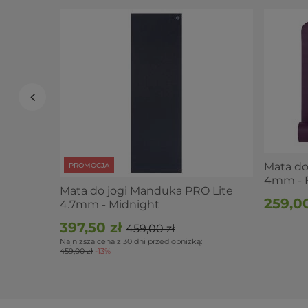
Mata d
PROMOCJA
4mm - F
Mata do jogi Manduka PRO Lite
259,00
4.7mm - Midnight
397,50 zł
459,00 zł
Najniższa cena z 30 dni przed obniżką:
459,00 zł
-13%