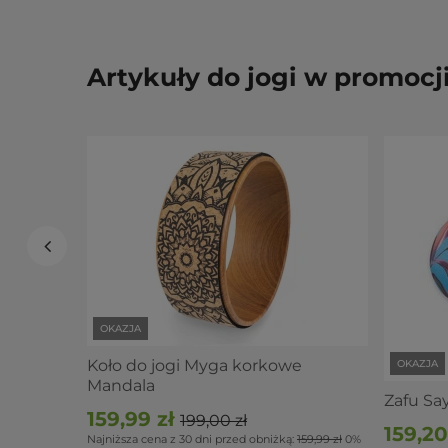
Artykuły do jogi w promocj
OKAZJA
Koło do jogi Myga korkowe
OKAZJA
Mandala
Zafu Sa
159,99 zł
199,00 zł
159,20
Najniższa cena z 30 dni przed obniżką:
159,99 zł
0%