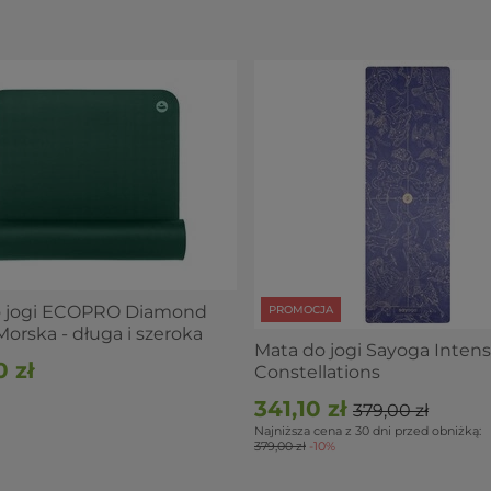
o jogi ECOPRO Diamond
PROMOCJA
orska - długa i szeroka
Mata do jogi Sayoga Inten
 zł
Constellations
341,10 zł
379,00 zł
Najniższa cena z 30 dni przed obniżką:
379,00 zł
-10%