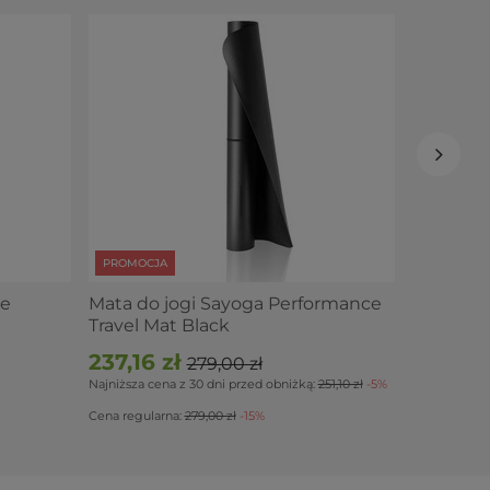
Mata do 
Travel C
245,66
Najniższa ce
Cena regular
PROMOCJA
se
Mata do jogi Sayoga Performance
Travel Mat Black
237,16 zł
279,00 zł
Najniższa cena z 30 dni przed obniżką:
251,10 zł
-5%
Cena regularna:
279,00 zł
-15%