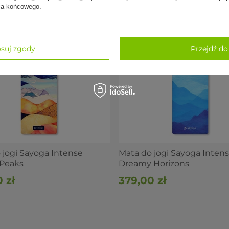
nia końcowego.
suj zgody
Przejdź do
 jogi Sayoga Intense
Mata do jogi Sayoga Inten
 Peaks
Dreamy Horizons
 zł
379,00 zł