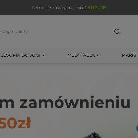
wy miesiąc w PortalYogi przy zakupie dowolnego produktu
K
CESORIA DO JOGI
MEDYTACJA
MARKI