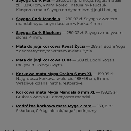
Sayoga Cork Mat
— 280,02 zł (promocja, regularna 359
zł). 183×61 cm, 4 mm, korek + naturalny kauczuk.
Klasyczna mata Sayoga do dynamicznej jogi i hot jogi.
Sayoga Cork Mandala
— 280,02 zł. Sayoga z wzorem
mandali wypalanym laserem w korku. 4 mm.
Sayoga Cork Elephant
— 280,02 zł. Sayoga z motywem
słonia. 4 mm.
Mata do jogi korkowa Kwiat Życia
— 289 zł. Bodhi Yoga
z geometrycznym wzorem Kwiatu Życia.
Mata do jogi korkowa Luna
— 289 zł. Bodhi Yoga z
motywem księżycowym.
Korkowa mata Myga Czakra 6 mm XL
— 199,99 zł.
Najgrubsza korkowa w ofercie, 188×68 cm, 6 mm.
Wrażliwe kolana, hatha, restorative.
Korkowa mata Myga Mandala 6 mm XL
— 199,99 zł.
Grubsza wersja XL z motywem mandali.
Podróżna korkowa mata Myga 2 mm
— 159,99 zł.
Składana, 0,9 kg, plecak/bagaż podręczny.