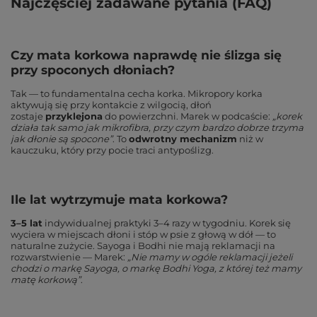
Najczęściej zadawane pytania (FAQ)
Czy mata korkowa naprawdę nie ślizga się
przy spoconych dłoniach?
Tak — to fundamentalna cecha korka. Mikropory korka
aktywują się przy kontakcie z wilgocią, dłoń
zostaje
przyklejona
do powierzchni. Marek w podcaście:
„korek
działa tak samo jak mikrofibra, przy czym bardzo dobrze trzyma
jak dłonie są spocone”
. To
odwrotny mechanizm
niż w
kauczuku, który przy pocie traci antypoślizg.
Ile lat wytrzymuje mata korkowa?
3–5 lat
indywidualnej praktyki 3–4 razy w tygodniu. Korek się
wyciera w miejscach dłoni i stóp w psie z głową w dół — to
naturalne zużycie. Sayoga i Bodhi nie mają reklamacji na
rozwarstwienie — Marek:
„Nie mamy w ogóle reklamacji jeżeli
chodzi o markę Sayoga, o markę Bodhi Yoga, z której też mamy
matę korkową”
.