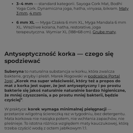
3–4 mm
— standard kategorii. Sayoga Cork Mat, Bodhi
Yoga Cork. Dynamiczna joga, hatha, vinyasa, bikram.
Maty
3 mm
,
4 mm
.
6 mm XL
— Myga Czakra 6 mm XL, Myga Mandala 6 mm
XL. Wrażliwe kolana, hatha, restorative, joga
terapeutyczna. Wymiar XL (188×68 cm).
Grube maty
.
Antyseptyczność korka — czego się
spodziewać
Suberyna
to naturalna substancja w korku, która zwalcza
bakterie, grzyby i pleśń. Marek Rogowski w
podcaście Portal
Jogi
:
„Korek ma super właściwość, który też a propos do
mat z korka jest super, że jest antyseptyczny i po prostu
bakterie się jakoś naturalnie naturalnie bardzo higieniczne,
że mniej czyszczenia, a po prostu mniej bakterii, będzie
czyściej”
.
W praktyce:
korek wymaga minimalnej pielęgnacji
—
przetarcie wilgotną ściereczką raz w tygodniu, bez detergentu.
Mata korkowa nie nasiąka potem, nie wchłania zapachów, nie
pleśnieje. To istotna różnica względem maty kauczukowej, którą
trzeba czyścić wodą z octem jabłkowym 1:1.