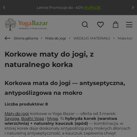
Letnie Promocje do -40%
KUPUJĘ
Strona główna
Mata do jogi
WEDŁUG MATERIAŁU
Mata korko
Korkowe maty do jogi, z
naturalnego korka
Korkowa mata do jogi — antyseptyczna,
antypoślizgowa na mokro
Liczba produktów: 8
Maty do jogi
korkowe w Yoga Bazar — oferta od 3 marek:
Sayoga
,
Bodhi Yoga
i
Myga
. To
hybryda korek (warstwa
wierzchnia) + naturalny kauczuk (spód)
— kombinacja, w
której korek daje doskonały antypoślizg przy mokrych dłoniach
i naturalną antyseptyczność, a kauczuk zapewnia chwyt