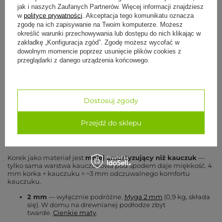
bikram,
joga na
fitness
codzienna
jak i naszych Zaufanych Partnerów. Więcej informacji znajdziesz
pocące dłonie
sucho
10+ lat
w
polityce prywatności
. Akceptacja tego komunikatu oznacza
zgodę na ich zapisywanie na Twoim komputerze. Możesz
określić warunki przechowywania lub dostępu do nich klikając w
Najgorsza do
suche dłonie z
mokre
studio
hot joga
zakładkę „Konfiguracja zgód”. Zgodę możesz wycofać w
idealną
dłonie
bez
dowolnym momencie poprzez usunięcie plików cookies z
techniką
ręcznika
przeglądarki z danego urządzenia końcowego.
Suche dłonie + spokojna hatha — kupowanie korka byłoby
przesadą. Wystarczy
kauczuk
(lepszy antypoślizg na sucho)
albo
TPE
(taniej). Idealna uniwersalność sucho+mokro
Dostosuj zgody
→
PU+kauczuk
. Maksymalny chłon potu →
mikrofibra
.
Przejdź do sklepu
Jaką grubość korka wybrać
Korek jako materiał jest
mniej amortyzujący niż kauczuk
—
tylko sama warstwa kauczukowa pod spodem daje miękkość. 4
mm korka + kauczuku = ~3 mm odczuwalnego komfortu
kauczuku.
2 mm
— wyłącznie podróżne.
Myga 2 mm
(0,9 kg, składa
się). W domu na drewnianej podłodze zbyt
twarde.
Cienkie maty
.