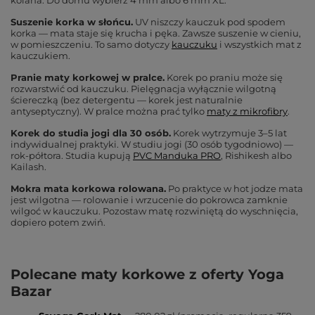
kolana. Do domu wybierz 4 mm albo 6 mm XL.
Suszenie korka w słońcu.
UV niszczy kauczuk pod spodem
korka — mata staje się krucha i pęka. Zawsze suszenie w cieniu,
w pomieszczeniu. To samo dotyczy
kauczuku
i wszystkich mat z
kauczukiem.
Pranie maty korkowej w pralce.
Korek po praniu może się
rozwarstwić od kauczuku. Pielęgnacja wyłącznie wilgotną
ściereczką (bez detergentu — korek jest naturalnie
antyseptyczny). W pralce można prać tylko
maty z mikrofibry
.
Korek do studia jogi dla 30 osób.
Korek wytrzymuje 3–5 lat
indywidualnej praktyki. W studiu jogi (30 osób tygodniowo) —
rok-półtora. Studia kupują
PVC Manduka PRO
, Rishikesh albo
Kailash.
Mokra mata korkowa rolowana.
Po praktyce w hot jodze mata
jest wilgotna — rolowanie i wrzucenie do pokrowca zamknie
wilgoć w kauczuku. Pozostaw matę rozwiniętą do wyschnięcia,
dopiero potem zwiń.
Polecane maty korkowe z oferty Yoga
Bazar