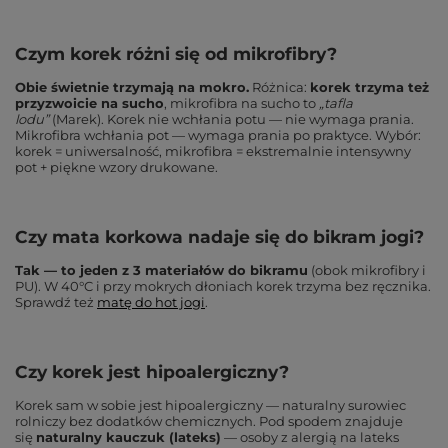
Czym korek różni się od mikrofibry?
Obie świetnie trzymają na mokro.
Różnica:
korek trzyma też
przyzwoicie na sucho
, mikrofibra na sucho to
„tafla
lodu”
(Marek). Korek nie wchłania potu — nie wymaga prania.
Mikrofibra wchłania pot — wymaga prania po praktyce. Wybór:
korek = uniwersalność, mikrofibra = ekstremalnie intensywny
pot + piękne wzory drukowane.
Czy mata korkowa nadaje się do bikram jogi?
Tak — to jeden z 3 materiałów do bikramu
(obok mikrofibry i
PU). W 40°C i przy mokrych dłoniach korek trzyma bez ręcznika.
Sprawdź też
matę do hot jogi
.
Czy korek jest hipoalergiczny?
Korek sam w sobie jest hipoalergiczny — naturalny surowiec
rolniczy bez dodatków chemicznych. Pod spodem znajduje
się
naturalny kauczuk (lateks)
— osoby z alergią na lateks