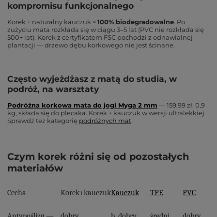
kompromisu funkcjonalnego
Korek + naturalny kauczuk =
100% biodegradowalne
. Po
zużyciu mata rozkłada się w ciągu 3–5 lat (PVC nie rozkłada się
500+ lat). Korek z certyfikatem FSC pochodzi z odnawialnej
plantacji — drzewo dębu korkowego nie jest ścinane.
Często wyjeżdżasz z matą do studia, w
podróż, na warsztaty
Podróżna korkowa mata do jogi Myga 2 mm
— 159,99 zł, 0,9
kg, składa się do plecaka. Korek + kauczuk w wersji ultralekkiej.
Sprawdź też kategorię
podróżnych mat
.
Czym korek różni się od pozostałych
materiałów
Cecha
Korek+kauczuk
Kauczuk
TPE
PVC
Antypoślizg —
dobry
b. dobry
średni
dobry