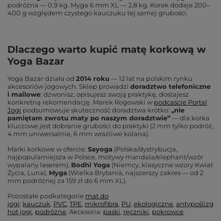
podróżna — 0,9 kg. Myga 6 mm XL — 2,8 kg. Korek dodaje 200–
400 g względem czystego kauczuku tej samej grubości.
Dlaczego warto kupić matę korkową w
Yoga Bazar
Yoga Bazar działa od
2014 roku
— 12 lat na polskim rynku
akcesoriów jogowych. Sklep prowadzi
doradztwo telefoniczne
i mailowe
: dzwonisz, opisujesz swoją praktykę, dostajesz
konkretną rekomendację. Marek Rogowski w
podcaście Portal
Jogi
podsumowuje skuteczność doradztwa krótko:
„nie
pamiętam zwrotu maty po naszym doradztwie”
— dla korka
kluczowe jest dobranie grubości do praktyki (2 mm tylko podróż,
4 mm uniwersalnie, 6 mm wrażliwe kolana).
Marki korkowe w ofercie:
Sayoga
(Polska/dystrybucja,
najpopularniejsza w Polsce, motywy mandala/elephant/wzór
wypalany laserem),
Bodhi Yoga
(Niemcy, klasyczne wzory Kwiat
Życia, Luna),
Myga
(Wielka Brytania, najszerszy zakres — od 2
mm podróżnej za 159 zł do 6 mm XL).
Pozostałe podkategorie
mat do
jogi
:
kauczuk
,
PVC
,
TPE
,
mikrofibra
,
PU
,
ekologiczne
,
antypoślizgo
hot jogi
,
podróżne
. Akcesoria:
paski
,
ręczniki
,
pokrowce
.