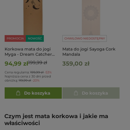
PROMOCJA
NOWOŚĆ
CHWILOWO NIEDOSTĘPNY
Korkowa mata do jogi
Mata do jogi Sayoga Cork
Myga - Dream Catcher
Mandala
6mm XL
199,99 zł
94,99 zł
359,00 zł
Cena regularna:
199,99 zł
-53%
Najniższa cena z 30 dni przed
obniżką:
119,99 zł
-20%
Do koszyka
Do koszyka
Czym jest mata korkowa i jakie ma
właściwości