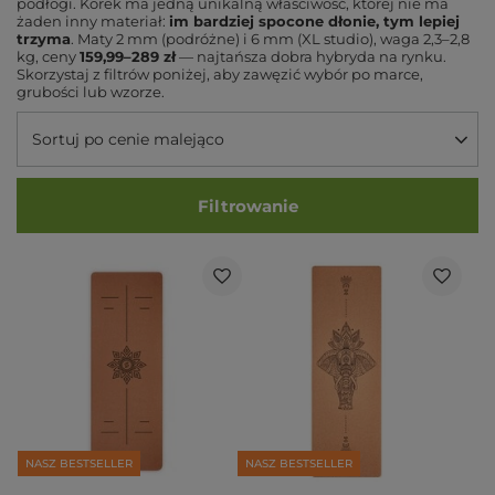
podłogi. Korek ma jedną unikalną właściwość, której nie ma
żaden inny materiał:
im bardziej spocone dłonie, tym lepiej
trzyma
. Maty 2 mm (podróżne) i 6 mm (XL studio), waga 2,3–2,8
kg, ceny
159,99–289 zł
— najtańsza dobra hybryda na rynku.
Skorzystaj z filtrów poniżej, aby zawęzić wybór po marce,
grubości lub wzorze.
Sortuj po cenie malejąco
Filtrowanie
NASZ BESTSELLER
NASZ BESTSELLER