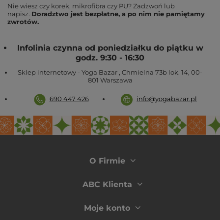
Nie wiesz czy korek, mikrofibra czy PU? Zadzwoń lub
napisz.
Doradztwo jest bezpłatne, a po nim nie pamiętamy
zwrotów.
Infolinia czynna od poniedziałku do piątku w
godz. 9:30 - 16:30
Sklep internetowy - Yoga Bazar
,
Chmielna 73b lok. 14
,
00-
801
Warszawa
690 447 426
info@yogabazar.pl
O Firmie
ABC Klienta
Moje konto