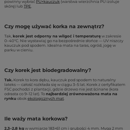
powinny wybrać
PU+kauczuk
(warstwa wierzchnia PU izoluje
skórę) lub
TPE
.
Czy mogę używać korka na zewnątrz?
Tak,
korek jest odporny na wilgoć i temperaturę
w zakresie
0–40°C. Nie wystawiaj go na bezpośrednie słońce — UV niszczy
kauczuk pod spodem. Idealna mata na taras, ogród, jogę w
parku w cieniu.
Czy korek jest biodegradowalny?
Tak.
Korek to kora dębu, kauczuk pod spodem to naturalny
lateks — całość rozkłada się w ciągu 3–5 lat. Korek z certyfikatem
FSC pochodzi z plantacji, gdzie drzewo nie jest ścinane (kora
odrasta co 9–12 lat). To
najbardziej zrównoważona mata na
rynku
obok
ekologicznych mat
.
Ile waży mata korkowa?
2,3–2,8 kg
w wymiarze 183×61 cm i grubości 4 mm. Myga 2 mm