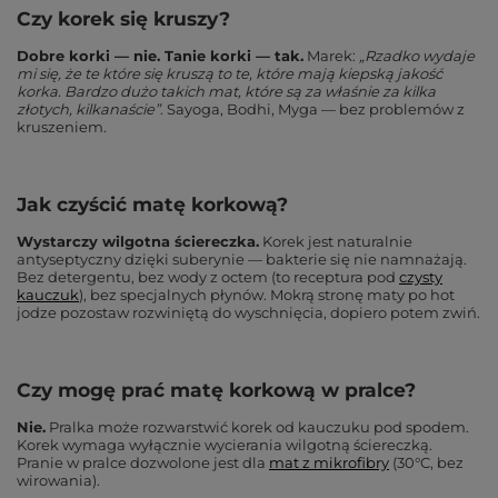
Czy korek się kruszy?
Dobre korki — nie. Tanie korki — tak.
Marek:
„Rzadko wydaje
mi się, że te które się kruszą to te, które mają kiepską jakość
korka. Bardzo dużo takich mat, które są za właśnie za kilka
złotych, kilkanaście”
. Sayoga, Bodhi, Myga — bez problemów z
kruszeniem.
Jak czyścić matę korkową?
Wystarczy wilgotna ściereczka.
Korek jest naturalnie
antyseptyczny dzięki suberynie — bakterie się nie namnażają.
Bez detergentu, bez wody z octem (to receptura pod
czysty
kauczuk
), bez specjalnych płynów. Mokrą stronę maty po hot
jodze pozostaw rozwiniętą do wyschnięcia, dopiero potem zwiń.
Czy mogę prać matę korkową w pralce?
Nie.
Pralka może rozwarstwić korek od kauczuku pod spodem.
Korek wymaga wyłącznie wycierania wilgotną ściereczką.
Pranie w pralce dozwolone jest dla
mat z mikrofibry
(30°C, bez
wirowania).