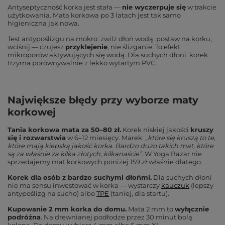
Antyseptyczność korka jest stała —
nie wyczerpuje się
w trakcie
użytkowania. Mata korkowa po 3 latach jest tak samo
higieniczna jak nowa.
Test antypoślizgu na mokro: zwilż dłoń wodą, postaw na korku,
wciśnij — czujesz
przyklejenie
, nie ślizganie. To efekt
mikroporów aktywujących się wodą. Dla suchych dłoni: korek
trzyma porównywalnie z lekko wytartym PVC.
Największe błędy przy wyborze maty
korkowej
Tania korkowa mata za 50–80 zł.
Korek niskiej jakości
kruszy
się i rozwarstwia
w 6–12 miesięcy. Marek:
„które się kruszą to te,
które mają kiepską jakość korka. Bardzo dużo takich mat, które
są za właśnie za kilka złotych, kilkanaście”
. W Yoga Bazar nie
sprzedajemy mat korkowych poniżej 159 zł właśnie dlatego.
Korek dla osób z bardzo suchymi dłońmi.
Dla suchych dłoni
nie ma sensu inwestować w korka — wystarczy
kauczuk
(lepszy
antypoślizg na sucho) albo
TPE
(taniej, dla startu).
Kupowanie 2 mm korka do domu.
Mata 2 mm to
wyłącznie
podróżna
. Na drewnianej podłodze przez 30 minut bolą