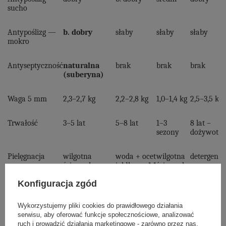
sucho
Antypoślizg —
b. dobry
słaby
słaby
słaby
mokro
Antyseptyczność
naturalna
brak
brak
brak
(suberyna)
Waga 5 mm
2,3–2,7 kg
2,2–2,8 kg
1,0–1,4 kg
2,5–3,5 kg
Trwałość
3–5 lat
5–8 lat
1–3
8 lat –
sezony
dożywotni
Pielęgnacja
wilgotna
woda + ocet
wilgotna
detergent
ściereczka
jabłkowy 1:1
ściereczka
Konfiguracja zgód
Cena
159,99–289 zł
179–589 zł
129–325
259–719 zł
zł
Wykorzystujemy pliki cookies do prawidłowego działania
serwisu, aby oferować funkcje społecznościowe, analizować
Najlepsza do
hot joga,
dynamiczna
start,
studio,
ruch i prowadzić działania marketingowe - zarówno przez nas,