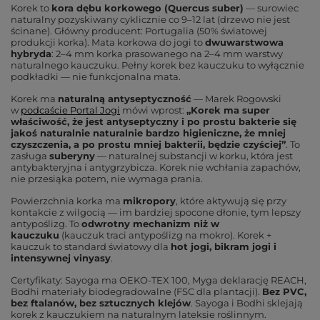
Korek to
kora dębu korkowego (Quercus suber)
— surowiec
naturalny pozyskiwany cyklicznie co 9–12 lat (drzewo nie jest
ścinane). Główny producent: Portugalia (50% światowej
produkcji korka). Mata korkowa do jogi to
dwuwarstwowa
hybryda
: 2–4 mm korka prasowanego na 2–4 mm warstwy
naturalnego kauczuku. Pełny korek bez kauczuku to wyłącznie
podkładki — nie funkcjonalna mata.
Korek ma
naturalną antyseptyczność
— Marek Rogowski
w
podcaście Portal Jogi
mówi wprost:
„Korek ma super
właściwość, że jest antyseptyczny i po prostu bakterie się
jakoś naturalnie naturalnie bardzo higieniczne, że mniej
czyszczenia, a po prostu mniej bakterii, będzie czyściej”
. To
zasługa
suberyny
— naturalnej substancji w korku, która jest
antybakteryjna i antygrzybicza. Korek nie wchłania zapachów,
nie przesiąka potem, nie wymaga prania.
Powierzchnia korka ma
mikropory
, które aktywują się przy
kontakcie z wilgocią — im bardziej spocone dłonie, tym lepszy
antypoślizg. To
odwrotny mechanizm niż w
kauczuku
(kauczuk traci antypoślizg na mokro). Korek +
kauczuk to standard światowy dla
hot jogi, bikram jogi i
intensywnej vinyasy
.
Certyfikaty: Sayoga ma OEKO-TEX 100, Myga deklarację REACH,
Bodhi materiały biodegradowalne (FSC dla plantacji).
Bez PVC,
bez ftalanów, bez sztucznych klejów
. Sayoga i Bodhi sklejają
korek z kauczukiem na naturalnym lateksie roślinnym.