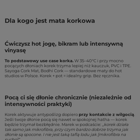
Dla kogo jest mata korkowa
Ćwiczysz hot jogę, bikram lub intensywną
vinyasę
To podstawowy use case korka.
W 35–40°C i przy mocno
pocących dłoniach korek trzyma lepiej niż kauczuk, PVC i TPE.
Sayoga Cork Mat, Bodhi Cork — standardowe maty do hot
studios w Polsce. Korek + pot = idealny grip. Bez ręcznika.
Pocą ci się dłonie chronicznie (niezależnie od
intensywności praktyki)
Korek aktywuje antypoślizg dopiero
przy kontakcie z wilgocią
.
Jeśli twoje dłonie pocą się nawet w spokojnej hatha — korek
będzie trzymał bezbłędnie. Marek w podcaście:
„korek działa
tak samo jak mikrofibra, przy czym bardzo dobrze trzyma jak
dłonie są spocone. I nie jest taką taflą lodu jak [mikrofibra na
sucho]“
.