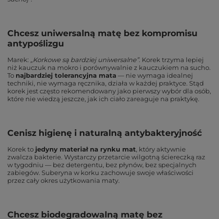
Chcesz uniwersalną matę bez kompromisu
antypoślizgu
Marek:
„Korkowe są bardziej uniwersalne”
. Korek trzyma lepiej
niż kauczuk na mokro i porównywalnie z kauczukiem na sucho.
To
najbardziej tolerancyjna mata
— nie wymaga idealnej
techniki, nie wymaga ręcznika, działa w każdej praktyce. Stąd
korek jest często rekomendowany jako pierwszy wybór dla osób,
które nie wiedzą jeszcze, jak ich ciało zareaguje na praktykę.
Cenisz higienę i naturalną antybakteryjność
Korek to
jedyny materiał na rynku mat
, który aktywnie
zwalcza bakterie. Wystarczy przetarcie wilgotną ściereczką raz
w tygodniu — bez detergentu, bez płynów, bez specjalnych
zabiegów. Suberyna w korku zachowuje swoje właściwości
przez cały okres użytkowania maty.
Chcesz biodegradowalną matę bez