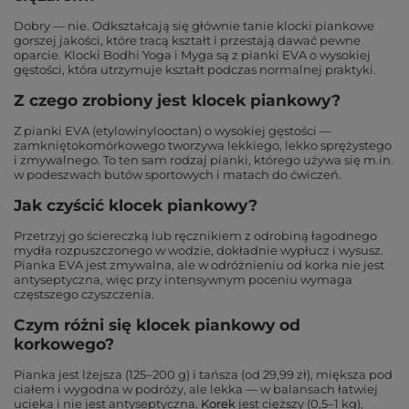
Dobry — nie. Odkształcają się głównie tanie klocki piankowe
gorszej jakości, które tracą kształt i przestają dawać pewne
oparcie. Klocki Bodhi Yoga i Myga są z pianki EVA o wysokiej
gęstości, która utrzymuje kształt podczas normalnej praktyki.
Z czego zrobiony jest klocek piankowy?
Z pianki EVA (etylowinylooctan) o wysokiej gęstości —
zamkniętokomórkowego tworzywa lekkiego, lekko sprężystego
i zmywalnego. To ten sam rodzaj pianki, którego używa się m.in.
w podeszwach butów sportowych i matach do ćwiczeń.
Jak czyścić klocek piankowy?
Przetrzyj go ściereczką lub ręcznikiem z odrobiną łagodnego
mydła rozpuszczonego w wodzie, dokładnie wypłucz i wysusz.
Pianka EVA jest zmywalna, ale w odróżnieniu od korka nie jest
antyseptyczna, więc przy intensywnym poceniu wymaga
częstszego czyszczenia.
Czym różni się klocek piankowy od
korkowego?
Pianka jest lżejsza (125–200 g) i tańsza (od 29,99 zł), miększa pod
ciałem i wygodna w podróży, ale lekka — w balansach łatwiej
ucieka i nie jest antyseptyczna.
Korek
jest cięższy (0,5–1 kg),