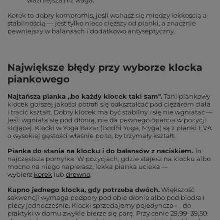
ważniejsza niż waga.
Korek to dobry kompromis, jeśli wahasz się między lekkością a
stabilnością — jest tylko nieco cięższy od pianki, a znacznie
pewniejszy w balansach i dodatkowo antyseptyczny.
Największe błędy przy wyborze klocka
piankowego
Najtańsza pianka „bo każdy klocek taki sam".
Tani piankowy
klocek gorszej jakości potrafi się odkształcać pod ciężarem ciała
i tracić kształt. Dobry klocek ma być stabilny i się nie wgniatać —
jeśli wgniata się pod dłonią, nie da pewnego oparcia w pozycji
stojącej. Klocki w Yoga Bazar (Bodhi Yoga, Myga) są z pianki EVA
o wysokiej gęstości właśnie po to, by trzymały kształt.
Pianka do stania na klocku i do balansów z naciskiem.
To
najczęstsza pomyłka. W pozycjach, gdzie stajesz na klocku albo
mocno na niego napierasz, lekka pianka ucieka —
wybierz
korek
lub
drewno
.
Kupno jednego klocka, gdy potrzeba dwóch.
Większość
sekwencji wymaga podpory pod obie dłonie albo pod biodra i
plecy jednocześnie. Klocki sprzedajemy pojedynczo — do
praktyki w domu zwykle bierze się parę. Przy cenie 29,99–39,50