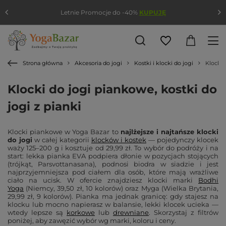
Letnie Promocje do -40%
KUPUJĘ
Strona główna
Akcesoria do jogi
Kostki i klocki do jogi
Klocki 
Klocki do jogi piankowe, kostki do
jogi z pianki
Klocki piankowe w Yoga Bazar to
najlżejsze i najtańsze klocki
do jogi
w całej kategorii
klocków i kostek
— pojedynczy klocek
waży 125–200 g i kosztuje od 29,99 zł. To wybór do podróży i na
start: lekka pianka EVA podpiera dłonie w pozycjach stojących
(trójkąt, Parsvottanasana), podnosi biodra w siadzie i jest
najprzyjemniejsza pod ciałem dla osób, które mają wrażliwe
ciało na ucisk. W ofercie znajdziesz klocki marki
Bodhi
Yoga
(Niemcy, 39,50 zł, 10 kolorów) oraz Myga (Wielka Brytania,
29,99 zł, 9 kolorów). Pianka ma jednak granicę: gdy stajesz na
klocku lub mocno napierasz w balansie, lekki klocek ucieka —
wtedy lepsze są
korkowe
lub
drewniane
. Skorzystaj z filtrów
poniżej, aby zawęzić wybór wg marki, koloru i ceny.