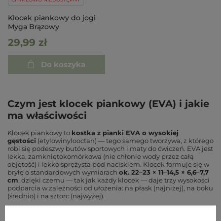
Klocek piankowy do jogi
Myga Brązowy
29,99 zł
Do koszyka
Czym jest klocek piankowy (EVA) i jakie
ma właściwości
Klocek piankowy to
kostka z pianki EVA o wysokiej
gęstości
(etylowinylooctan) — tego samego tworzywa, z którego
robi się podeszwy butów sportowych i maty do ćwiczeń. EVA jest
lekka, zamkniętokomórkowa (nie chłonie wody przez całą
objętość) i lekko sprężysta pod naciskiem. Klocek formuje się w
bryłę o standardowych wymiarach
ok. 22–23 × 11–14,5 × 6,6–7,7
cm
, dzięki czemu — tak jak każdy klocek — daje trzy wysokości
podparcia w zależności od ułożenia: na płask (najniżej), na boku
(średnio) i na sztorc (najwyżej).
Najważniejsza cecha tej kategorii to
waga
. Klocek Bodhi Yoga
waży 200 g, a Myga tylko 125 g — to mniej więcej połowa masy