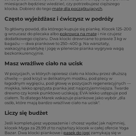
miesiącach będziesz wiedzieć, czy potrzebujesz cięższego
klocka. Dobierz do tego
matę dla początkujących
.
Często wyjeżdżasz i ćwiczysz w podróży
To główny powód, dla którego kupuje się piankę. Klocek 125–200
g wrzucasz do plecaka albo
pokrowca na matę
i nie czujesz
dodatkowego ciężaru. Dwa klocki drewniane to prawie 3 kg w
bagażu — dwa piankowe to 250–400 g. Na warsztaty,
wakacyjną praktykę i jogę w plenerze pianka wygrywa wagą
bezkonkurencyjnie.
Masz wrażliwe ciało na ucisk
W pozycjach, w których opierasz ciało na klocku przez dłuższą
chwilę — pod krzyż w delikatnym mostku, pod plecy w
łagodnym wygięciu, pod głowę w pozycjach regeneracyjnych —
miękka, lekko sprężysta pianka jest najprzyjemniejsza. Twarde
drewno czy korek punktowo uciskają; EVA lekko ustępuje pod
ciałem. To dlatego Marek wskazuje piankowe jako wybór „dla
osób, które mają bardzo wrażliwe ciało na ucisk".
Liczy się budżet
Jeśli kompletujesz wyposażenie i chcesz wydać jak najmniej,
klocek Myga za 29,99 zł to najtańszy klocek w całej ofercie Yoga
Bazar. Dwa klocki piankowe i
pasek do jogi
zamykają się w