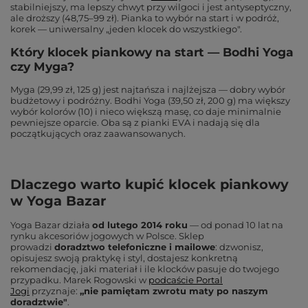
stabilniejszy, ma lepszy chwyt przy wilgoci i jest antyseptyczny,
ale droższy (48,75–99 zł). Pianka to wybór na start i w podróż,
korek — uniwersalny „jeden klocek do wszystkiego".
Który klocek piankowy na start — Bodhi Yoga
czy Myga?
Myga (29,99 zł, 125 g) jest najtańsza i najlżejsza — dobry wybór
budżetowy i podróżny. Bodhi Yoga (39,50 zł, 200 g) ma większy
wybór kolorów (10) i nieco większą masę, co daje minimalnie
pewniejsze oparcie. Oba są z pianki EVA i nadają się dla
początkujących oraz zaawansowanych.
Dlaczego warto kupić klocek piankowy
w Yoga Bazar
Yoga Bazar działa
od lutego 2014 roku
— od ponad 10 lat na
rynku akcesoriów jogowych w Polsce. Sklep
prowadzi
doradztwo telefoniczne i mailowe
: dzwonisz,
opisujesz swoją praktykę i styl, dostajesz konkretną
rekomendację, jaki materiał i ile klocków pasuje do twojego
przypadku. Marek Rogowski w
podcaście Portal
Jogi
przyznaje:
„nie pamiętam zwrotu maty po naszym
doradztwie"
.