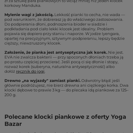
zł za sztukę para piankowych to wciąż mniej niż jeden klocek
korkowy Manduka.
Mylenie wagi z jakością.
Lekkość pianki to cecha, nie wada —
pod warunkiem, że dobierasz ją do właściwego zastosowania.
Do podpierania dłoni, podnoszenia bioder w siadzie i
podkładania pod ciało lekki klocek jest idealny. Problem
pojawia się dopiero przy staniu i naporze. W jodze Iyengara,
opartej na precyzyjnym, sztywnym podpieraniu, lepszy będzie
cięższy, niewzruszony klocek.
Założenie, że pianka jest antyseptyczna jak korek.
Nie jest.
EVA nie zwalcza bakterii — przy spoconych dłoniach trzeba ją
po prostu częściej przecierać. Jeśli pocą ci się dłonie i stopy,
rozważ korek (suberyna, naturalna antyseptyczność) albo
dołóż
ręcznik do jogi
.
Drewno „na wyjazdy" zamiast pianki.
Odwrotny błąd: jeśli
głównie podróżujesz, nie bierz drewna ani ciężkiego korka. Dwa
klocki dębowe to prawie 3 kg — do plecaka idą piankowe za 125–
200 g.
Polecane klocki piankowe z oferty Yoga
Bazar