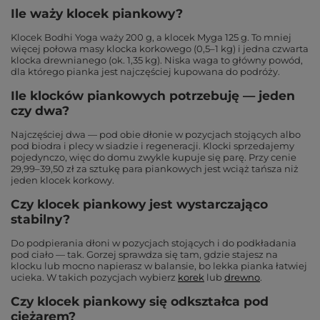
Ile waży klocek piankowy?
Klocek Bodhi Yoga waży 200 g, a klocek Myga 125 g. To mniej
więcej połowa masy klocka korkowego (0,5–1 kg) i jedna czwarta
klocka drewnianego (ok. 1,35 kg). Niska waga to główny powód,
dla którego pianka jest najczęściej kupowana do podróży.
Ile klocków piankowych potrzebuję — jeden
czy dwa?
Najczęściej dwa — pod obie dłonie w pozycjach stojących albo
pod biodra i plecy w siadzie i regeneracji. Klocki sprzedajemy
pojedynczo, więc do domu zwykle kupuje się parę. Przy cenie
29,99–39,50 zł za sztukę para piankowych jest wciąż tańsza niż
jeden klocek korkowy.
Czy klocek piankowy jest wystarczająco
stabilny?
Do podpierania dłoni w pozycjach stojących i do podkładania
pod ciało — tak. Gorzej sprawdza się tam, gdzie stajesz na
klocku lub mocno napierasz w balansie, bo lekka pianka łatwiej
ucieka. W takich pozycjach wybierz
korek
lub
drewno
.
Czy klocek piankowy się odkształca pod
ciężarem?