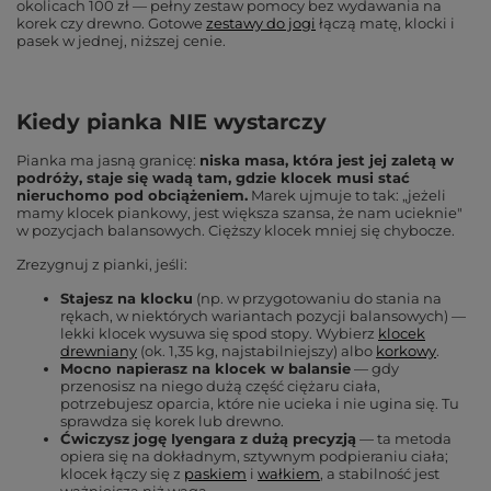
okolicach 100 zł — pełny zestaw pomocy bez wydawania na
korek czy drewno. Gotowe
zestawy do jogi
łączą matę, klocki i
pasek w jednej, niższej cenie.
Kiedy pianka NIE wystarczy
Pianka ma jasną granicę:
niska masa, która jest jej zaletą w
podróży, staje się wadą tam, gdzie klocek musi stać
nieruchomo pod obciążeniem.
Marek ujmuje to tak: „jeżeli
mamy klocek piankowy, jest większa szansa, że nam ucieknie"
w pozycjach balansowych. Cięższy klocek mniej się chybocze.
Zrezygnuj z pianki, jeśli:
Stajesz na klocku
(np. w przygotowaniu do stania na
rękach, w niektórych wariantach pozycji balansowych) —
lekki klocek wysuwa się spod stopy. Wybierz
klocek
drewniany
(ok. 1,35 kg, najstabilniejszy) albo
korkowy
.
Mocno napierasz na klocek w balansie
— gdy
przenosisz na niego dużą część ciężaru ciała,
potrzebujesz oparcia, które nie ucieka i nie ugina się. Tu
sprawdza się korek lub drewno.
Ćwiczysz jogę Iyengara z dużą precyzją
— ta metoda
opiera się na dokładnym, sztywnym podpieraniu ciała;
klocek łączy się z
paskiem
i
wałkiem
, a stabilność jest