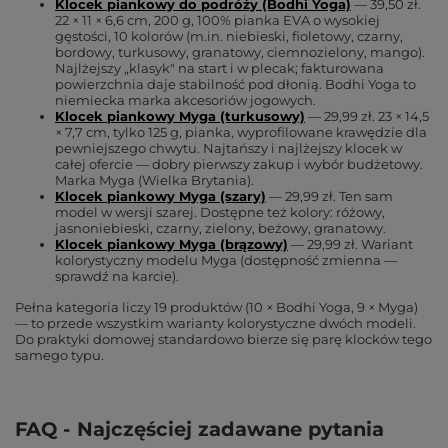
Klocek piankowy do podróży (Bodhi Yoga)
— 39,50 zł.
22 × 11 × 6,6 cm, 200 g, 100% pianka EVA o wysokiej
gęstości, 10 kolorów (m.in. niebieski, fioletowy, czarny,
bordowy, turkusowy, granatowy, ciemnozielony, mango).
Najlżejszy „klasyk" na start i w plecak; fakturowana
powierzchnia daje stabilność pod dłonią. Bodhi Yoga to
niemiecka marka akcesoriów jogowych.
Klocek piankowy Myga (turkusowy)
— 29,99 zł. 23 × 14,5
× 7,7 cm, tylko 125 g, pianka, wyprofilowane krawędzie dla
pewniejszego chwytu. Najtańszy i najlżejszy klocek w
całej ofercie — dobry pierwszy zakup i wybór budżetowy.
Marka Myga (Wielka Brytania).
Klocek piankowy Myga (szary)
— 29,99 zł. Ten sam
model w wersji szarej. Dostępne też kolory: różowy,
jasnoniebieski, czarny, zielony, beżowy, granatowy.
Klocek piankowy Myga (brązowy)
— 29,99 zł. Wariant
kolorystyczny modelu Myga (dostępność zmienna —
sprawdź na karcie).
Pełna kategoria liczy 19 produktów (10 × Bodhi Yoga, 9 × Myga)
— to przede wszystkim warianty kolorystyczne dwóch modeli.
Do praktyki domowej standardowo bierze się parę klocków tego
samego typu.
FAQ - Najczęściej zadawane pytania