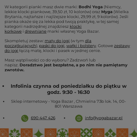
W kategorii pianki masz dwie marki:
Bodhi Yoga
(Niemcy,
lekkie klocki piankowe, 39,50 zł, 10 kolorów) oraz
Myga
(Wielka
Brytania, najtańsze i najlżejsze klocki, 29,99 zł, 9 kolorów). Jeśli
pianka okaże się za lekka pod twoją praktykę, w tej samej
kategorii nadrzędnej znajdziesz
klocki
korkowe
i
drewniane
marki własnej Yoga Bazar.
Skompletuj zestaw:
maty do jogi
(w tym
dla
początkujących
),
paski do jogi
,
wałki i bolstery
. Gotowe
zestawy
do jogi
łączą matę, klocki i pasek w jednej cenie.
Masz wątpliwości co do wyboru? Zadzwoń lub
napisz.
Doradztwo jest bezpłatne, a po nim nie pamiętamy
zwrotów.
Infolinia czynna od poniedziałku do piątku w
godz. 9:30 - 16:30
Sklep internetowy - Yoga Bazar
,
Chmielna 73b lok. 14
,
00-
801
Warszawa
690 447 426
info@yogabazar.pl