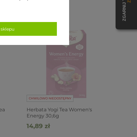
Lemon 30,6g
14,89 zł
 sklepu
CHWILOWO NIEDOSTĘPNY
ea
Herbata Yogi Tea Women's
Energy 30,6g
14,89 zł