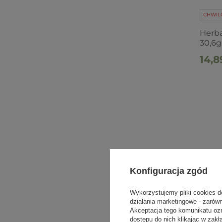
CHWIL
Herba
30,6g
14,8
Konfiguracja zgód
Wykorzystujemy pliki cookies d
CHWIL
działania marketingowe - zarów
Akceptacja tego komunikatu oz
Herba
dostępu do nich klikając w za