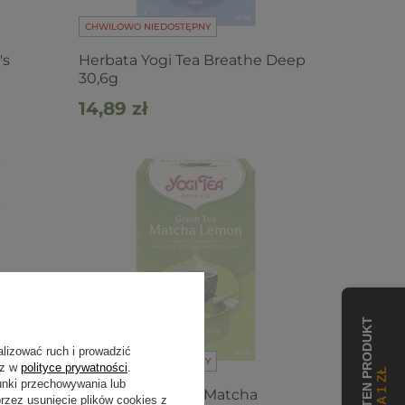
CHWILOWO NIEDOSTĘPNY
's
Herbata Yogi Tea Breathe Deep
30,6g
14,89 zł
alizować ruch i prowadzić
CHWILOWO NIEDOSTĘPNY
sz w
polityce prywatności
.
unki przechowywania lub
nastrój
Herbata Yogi Tea Matcha
zez usunięcie plików cookies z