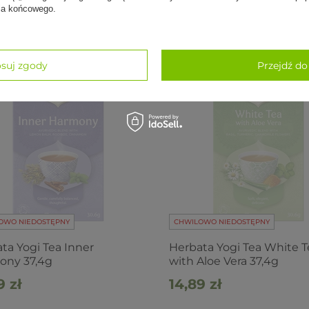
30,6 g
nia końcowego.
9 zł
14,89 zł
suj zgody
Przejdź do
OWO NIEDOSTĘPNY
CHWILOWO NIEDOSTĘPNY
ta Yogi Tea Inner
Herbata Yogi Tea White T
ony 37,4g
with Aloe Vera 37,4g
9 zł
14,89 zł