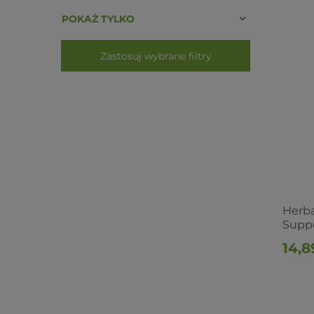
POKAŻ TYLKO
Zastosuj wybrane filtry
Herb
Supp
14,8