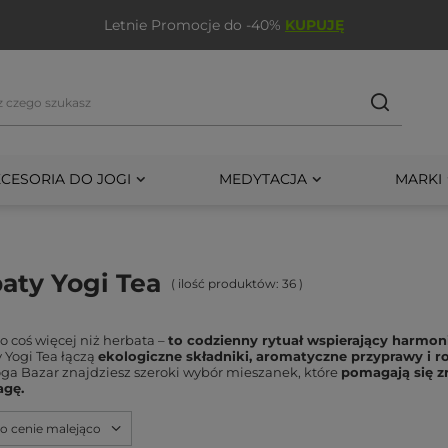
Letnie Promocje do -40%
KUPUJĘ
CESORIA DO JOGI
MEDYTACJA
MARKI
aty Yogi Tea
( ilość produktów:
36
)
to coś więcej niż herbata –
to codzienny rytuał wspierający harmoni
 Yogi Tea łączą
ekologiczne składniki, aromatyczne przyprawy i ro
oga Bazar znajdziesz szeroki wybór mieszanek, które
pomagają się z
agę.
po cenie malejąco