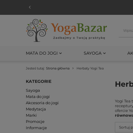
MATA DO JOGI
SAYOGA
AK
Jesteś tutaj:
Strona główna
Herbaty Yogi Tea
KATEGORIE
Herb
Sayoga
Mata do jogi
Yogi Tea 
Akcesoria do jogi
receptury
Medytacja
ofercie Y
Marki
równow
Promocje
Sortuj 
Informacje