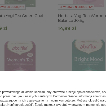
OWO NIEDOSTĘPNY
CHWILOWO NIEDOSTĘPNY
ta Yogi Tea Green Chai
Herbata Yogi Tea Women
Balance 30,6g
9 zł
14,89 zł
o prawidłowego działania serwisu, aby oferować funkcje społecznościowe, an
OWO NIEDOSTĘPNY
CHWILOWO NIEDOSTĘPNY
no przez nas, jak i naszych Zaufanych Partnerów. Więcej informacji znajdzie
nacza zgodę na ich zapisywanie na Twoim komputerze. Możesz określić war
ta Yogi Tea Women's Tea
Herbata Yogi Tea - dobry 
kładkę „Konfiguracja zgód”. Zgodę możesz wycofać w dowolnym momencie popr