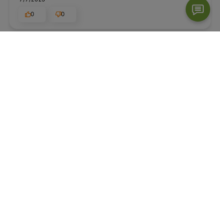
0
0
Joanna
zweryfikowano
5
Ocena klienta:
Doskonale
4/6/2025
0
0
Barbara
zweryfikowano
5
Ocena klienta:
Doskonale
7/14/2023
0
0