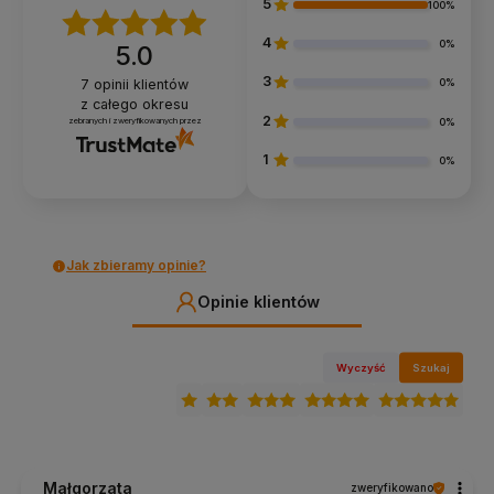
5
100%
4
0%
5.0
3
7
opinii klientów
0%
z całego okresu
2
zebranych i zweryfikowanych przez
0%
1
0%
Jak zbieramy opinie?
Opinie klientów
Wyczyść
Szukaj
Małgorzata
zweryfikowano