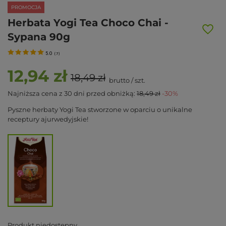
PROMOCJA
Herbata Yogi Tea Choco Chai -
Sypana 90g
5.0
(
7
)
12,94 zł
18,49 zł
brutto
/
szt.
Najniższa cena z 30 dni przed obniżką:
18,49 zł
-30%
Pyszne herbaty Yogi Tea stworzone w oparciu o unikalne
receptury ajurwedyjskie!
Produkt niedostępny