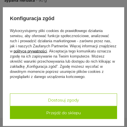
Sypana herbata
– 90 g
Opis:
YOGI TEA® Choco Chai to herbata dla wszystkich, którzy
Konfiguracja zgód
uwielbiają czekoladę. Ta aromatyczna mieszanka łączy łuski
kakaowe, które emanują zapachem czekolady, z delikatnymi
przyprawami chai, tworząc pyszny napój pełen niebiańskich
Wykorzystujemy pliki cookies do prawidłowego działania
doznań. To idealny wybór dla tych, którzy chcą dogodzić swoim
serwisu, aby oferować funkcje społecznościowe, analizować
zmysłom i poczuć ciepło tej wyjątkowej mieszanki.
wiecej
ruch i prowadzić działania marketingowe - zarówno przez nas,
Smak:
Aromatyczny, szlachetny, czekoladowy.
jak i naszych Zaufanych Partnerów. Więcej informacji znajdziesz
w
polityce prywatności
. Akceptacja tego komunikatu oznacza
Składniki:
zgodę na ich zapisywanie na Twoim komputerze. Możesz
Specyfikacja
określić warunki przechowywania lub dostępu do nich klikając w
Łuski kakaowe* (53%), cynamon*, kardamon*, imbir*,
zakładkę „Konfiguracja zgód”. Zgodę możesz wycofać w
prażona cykoria*, goździki*, czarny pieprz*.
dowolnym momencie poprzez usunięcie plików cookies z
*Z upraw ekologicznych.
przeglądarki z danego urządzenia końcowego.
Formy płatności
Sposób przygotowania:
Zagotuj 1 litr wody.
Dodaj 2 łyżeczki (2,6 g) herbaty Czekoladowy Czaj.
Dostawa i zwroty
Gotuj na małym ogniu przez 10-15 minut.
Dostosuj zgody
Odcedź, a następnie dodaj podgrzane mleko i posłódź do
smaku.
Smacznego!
Przejdź do sklepu
Producent:
YOGI TEA GmbH, Niemcy