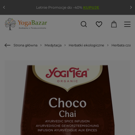
Letnie Promocje do -40%
KUPUJĘ
Strona główna
Medytacja
Herbatki ekologiczne
Herbata czaj 