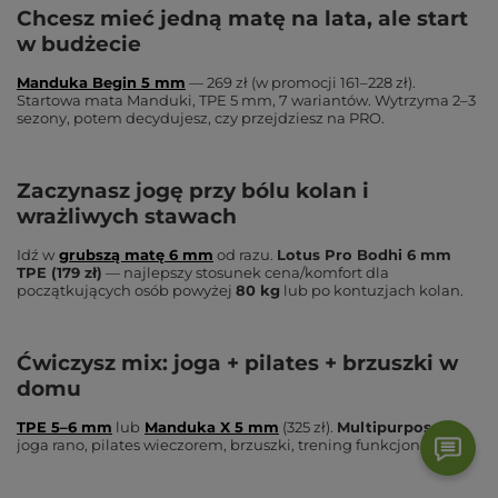
Chcesz mieć jedną matę na lata, ale start
w budżecie
Manduka Begin 5 mm
— 269 zł (w promocji 161–228 zł).
Startowa mata Manduki, TPE 5 mm, 7 wariantów. Wytrzyma 2–3
sezony, potem decydujesz, czy przejdziesz na PRO.
Zaczynasz jogę przy bólu kolan i
wrażliwych stawach
Idź w
grubszą matę 6 mm
od razu.
Lotus Pro Bodhi 6 mm
TPE (179 zł)
— najlepszy stosunek cena/komfort dla
początkujących osób powyżej
80 kg
lub po kontuzjach kolan.
Ćwiczysz mix: joga + pilates + brzuszki w
domu
TPE 5–6 mm
lub
Manduka X 5 mm
(325 zł).
Multipurpose
—
joga rano, pilates wieczorem, brzuszki, trening funkcjonalny.