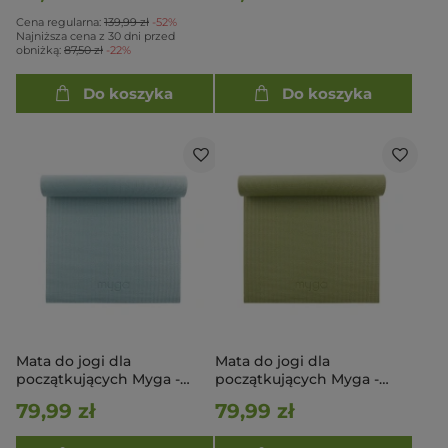
Cena regularna:
139,99 zł
-52%
Najniższa cena z 30 dni przed
obniżką:
87,50 zł
-22%
Do koszyka
Do koszyka
Mata do jogi dla
Mata do jogi dla
początkujących Myga -
początkujących Myga -
Pastelowy Błękit
Oliwkowa
79,99 zł
79,99 zł