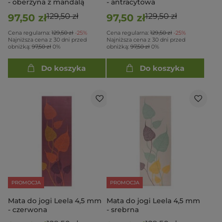
- oberżyna z mandalą
- antracytowa
129,50 zł
129,50 zł
97,50 zł
97,50 zł
Cena regularna:
129,50 zł
-25%
Cena regularna:
129,50 zł
-25%
Najniższa cena z 30 dni przed
Najniższa cena z 30 dni przed
obniżką:
97,50 zł
0%
obniżką:
97,50 zł
0%
Do koszyka
Do koszyka
PROMOCJA
PROMOCJA
Mata do jogi Leela 4,5 mm
Mata do jogi Leela 4,5 mm
- czerwona
- srebrna