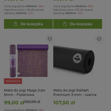
Cena regularna:
159,99 zł
-38%
Cena regularna:
159,99 zł
-38%
Najniższa cena z 30 dni przed
Najniższa cena z 30 dni przed
obniżką:
127,99 zł
-22%
obniżką:
127,99 zł
-22%
Do koszyka
Do koszyka
PROMOCJA
Mata do jogi Myga Jute
Mata do jogi Kailash
5mm - Fioletowa
Premium 3 mm - czarna
159,99 zł
99,00 zł
107,50 zł
Cena regularna:
159,99 zł
-38%