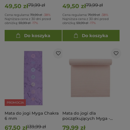
Liliowa
Turkusowa
79,99 zł
79,99 zł
49,50 zł
49,50 zł
Cena regularna:
79,99 zł
-38%
Cena regularna:
79,99 zł
-38%
Najniższa cena z 30 dni przed
Najniższa cena z 30 dni przed
obniżką:
59,99 zł
-17%
obniżką:
59,99 zł
-17%
Do koszyka
Do koszyka
PROMOCJA
Mata do jogi Myga Chakra
Mata do jogi dla
6 mm
początkujących Myga -
Pastelowy róż
139,99 zł
67,50 zł
79,99 zł