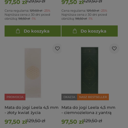
129,50 zł
129,50 zł
97,50 zł
97,50 zł
Cena regularna:
129,50 zł
-25%
Cena regularna:
129,50 zł
-25%
Najniższa cena z 30 dni przed
Najniższa cena z 30 dni przed
obniżką:
98,50 zł
-1%
obniżką:
98,50 zł
-1%
Do koszyka
Do koszyka
PROMOCJA
OKAZJA
NASZ BESTSELLER
Mata do jogi Leela 4,5 mm
Mata do jogi Leela 4,5 mm
- złoty kwiat życia
- ciemnozielona z yantrą
129,50 zł
129,50 zł
97,50 zł
97,50 zł