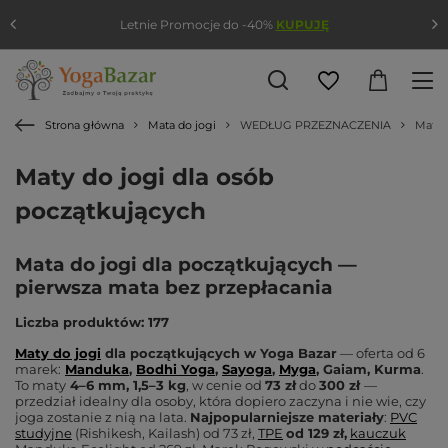
Letnie Promocje do -40%
KUPUJĘ
Strona główna
Mata do jogi
WEDŁUG PRZEZNACZENIA
Mata 
Maty do jogi dla osób
początkujących
Mata do jogi dla początkujących —
pierwsza mata bez przepłacania
Liczba produktów: 177
Maty do jogi
dla początkujących w Yoga Bazar
— oferta od 6
marek:
Manduka
,
Bodhi Yoga
,
Sayoga
,
Myga
, Gaiam, Kurma
.
To maty
4–6 mm, 1,5–3 kg
, w cenie
od
73 zł
do
300 zł
—
przedział idealny dla osoby, która dopiero zaczyna i nie wie, czy
joga zostanie z nią na lata.
Najpopularniejsze materiały
:
PVC
studyjne
(Rishikesh, Kailash) od 73 zł,
TPE
od 129 zł,
kauczuk