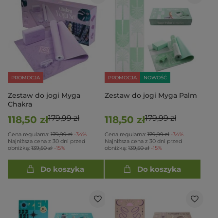
PROMOCJA
PROMOCJA
NOWOŚĆ
Zestaw do jogi Myga
Zestaw do jogi Myga Palm
Chakra
179,99 zł
179,99 zł
118,50 zł
118,50 zł
Cena regularna:
179,99 zł
-34%
Cena regularna:
179,99 zł
-34%
Najniższa cena z 30 dni przed
Najniższa cena z 30 dni przed
obniżką:
139,50 zł
-15%
obniżką:
139,50 zł
-15%
Do koszyka
Do koszyka