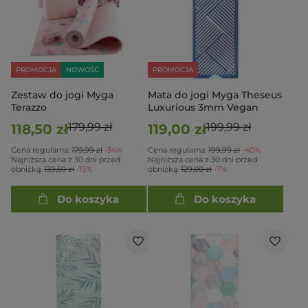
PROMOCJA
NOWOŚĆ
PROMOCJA
Zestaw do jogi Myga
Mata do jogi Myga Theseus
Terazzo
Luxurious 3mm Vegan
179,99 zł
199,99 zł
118,50 zł
119,00 zł
Cena regularna:
179,99 zł
-34%
Cena regularna:
199,99 zł
-40%
Najniższa cena z 30 dni przed
Najniższa cena z 30 dni przed
obniżką:
139,50 zł
-15%
obniżką:
129,00 zł
-7%
Do koszyka
Do koszyka