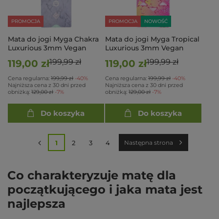
PROMOCJA
PROMOCJA
NOWOŚĆ
Mata do jogi Myga Chakra
Mata do jogi Myga Tropical
Luxurious 3mm Vegan
Luxurious 3mm Vegan
199,99 zł
199,99 zł
119,00 zł
119,00 zł
Cena regularna:
199,99 zł
-40%
Cena regularna:
199,99 zł
-40%
Najniższa cena z 30 dni przed
Najniższa cena z 30 dni przed
obniżką:
129,00 zł
-7%
obniżką:
129,00 zł
-7%
Do koszyka
Do koszyka
1
2
3
4
Następna strona
Co charakteryzuje matę dla
początkującego i jaka mata jest
najlepsza