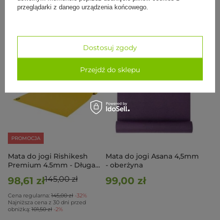
obniżką:
97,50 zł
0%
obniżką:
97,50 zł
0%
przeglądarki z danego urządzenia końcowego.
Do koszyka
Do koszyka
Dostosuj zgody
Przejdź do sklepu
PROMOCJA
Mata do jogi Rishikesh
Mata do jogi Asana 4,5mm
Premium 4.5mm - Długa
- oberżyna
200cm - musztardowy
145,00 zł
98,61 zł
99,00 zł
Cena regularna:
145,00 zł
-32%
Najniższa cena z 30 dni przed
obniżką:
101,50 zł
-2%