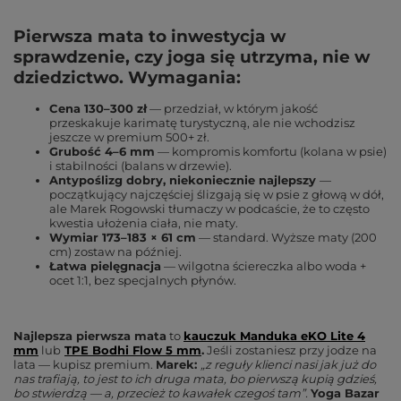
Pierwsza mata to inwestycja w
sprawdzenie, czy joga się utrzyma, nie w
dziedzictwo. Wymagania:
Cena 130–300 zł
— przedział, w którym jakość
przeskakuje karimatę turystyczną, ale nie wchodzisz
jeszcze w premium 500+ zł.
Grubość 4–6 mm
— kompromis komfortu (kolana w psie)
i stabilności (balans w drzewie).
Antypoślizg dobry, niekoniecznie najlepszy
—
początkujący najczęściej ślizgają się w psie z głową w dół,
ale Marek Rogowski tłumaczy w podcaście, że to często
kwestia ułożenia ciała
, nie maty.
Wymiar 173–183 × 61 cm
— standard. Wyższe maty (200
cm) zostaw na później.
Łatwa pielęgnacja
— wilgotna ściereczka albo woda +
ocet 1:1, bez specjalnych płynów.
Najlepsza pierwsza mata
to
kauczuk Manduka eKO Lite 4
mm
lub
TPE Bodhi Flow 5 mm
.
Jeśli zostaniesz przy jodze na
lata — kupisz premium.
Marek:
„z reguły klienci nasi jak już do
nas trafiają, to jest to ich druga mata, bo pierwszą kupią gdzieś,
bo stwierdzą — a, przecież to kawałek czegoś tam”
.
Yoga Bazar