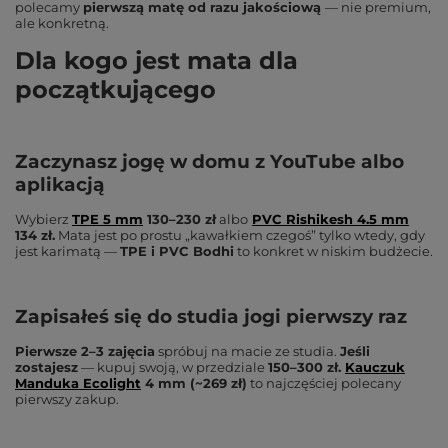
polecamy
pierwszą matę od razu jakościową
— nie premium,
ale konkretną.
Dla kogo jest mata dla
początkującego
Zaczynasz jogę w domu z YouTube albo
aplikacją
Wybierz
TPE 5 mm
130–230 zł
albo
PVC Rishikesh 4.5 mm
134 zł.
Mata jest po prostu „kawałkiem czegoś” tylko wtedy, gdy
jest karimatą —
TPE i PVC Bodhi
to konkret w niskim budżecie.
Zapisałeś się do studia jogi pierwszy raz
Pierwsze 2–3 zajęcia
spróbuj na macie ze studia.
Jeśli
zostajesz
— kupuj swoją, w przedziale
150–300 zł.
Kauczuk
Manduka Ecolight
4 mm (~269 zł)
to najczęściej polecany
pierwszy zakup.