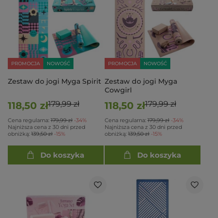
PROMOCJA
NOWOŚĆ
PROMOCJA
NOWOŚĆ
Zestaw do jogi Myga Spirit
Zestaw do jogi Myga
Cowgirl
179,99 zł
179,99 zł
118,50 zł
118,50 zł
Cena regularna:
179,99 zł
-34%
Cena regularna:
179,99 zł
-34%
Najniższa cena z 30 dni przed
Najniższa cena z 30 dni przed
obniżką:
139,50 zł
-15%
obniżką:
139,50 zł
-15%
Do koszyka
Do koszyka