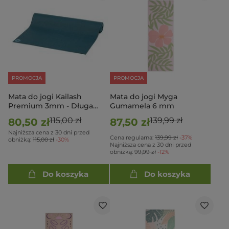
PROMOCJA
PROMOCJA
Mata do jogi Kailash
Mata do jogi Myga
Premium 3mm - Długa
Gumamela 6 mm
200cm - niebieski
115,00 zł
139,99 zł
80,50 zł
87,50 zł
Najniższa cena z 30 dni przed
Cena regularna:
139,99 zł
-37%
obniżką:
115,00 zł
-30%
Najniższa cena z 30 dni przed
obniżką:
99,99 zł
-12%
Do koszyka
Do koszyka