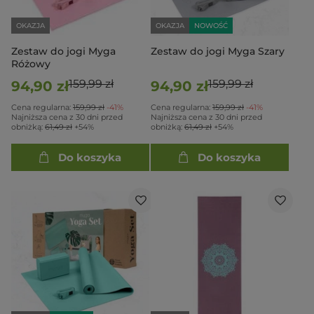
OKAZJA
OKAZJA
NOWOŚĆ
Zestaw do jogi Myga
Zestaw do jogi Myga Szary
Różowy
159,99 zł
159,99 zł
94,90 zł
94,90 zł
Cena regularna:
159,99 zł
-41%
Cena regularna:
159,99 zł
-41%
Najniższa cena z 30 dni przed
Najniższa cena z 30 dni przed
obniżką:
61,49 zł
+54%
obniżką:
61,49 zł
+54%
Do koszyka
Do koszyka