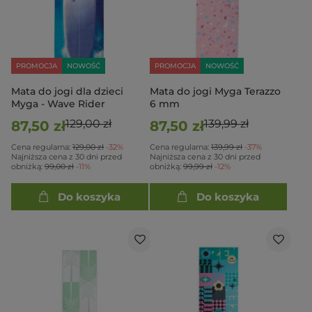
PROMOCJA
NOWOŚĆ
PROMOCJA
NOWOŚĆ
Mata do jogi dla dzieci
Mata do jogi Myga Terazzo
Myga - Wave Rider
6 mm
129,00 zł
139,99 zł
87,50 zł
87,50 zł
Cena regularna:
129,00 zł
-32%
Cena regularna:
139,99 zł
-37%
Najniższa cena z 30 dni przed
Najniższa cena z 30 dni przed
obniżką:
99,00 zł
-11%
obniżką:
99,99 zł
-12%
Do koszyka
Do koszyka