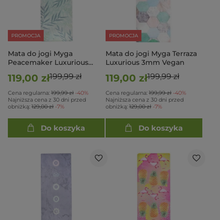
PROMOCJA
PROMOCJA
Mata do jogi Myga
Mata do jogi Myga Terraza
Peacemaker Luxurious
Luxurious 3mm Vegan
3mm Vegan
199,99 zł
199,99 zł
119,00 zł
119,00 zł
Cena regularna:
199,99 zł
-40%
Cena regularna:
199,99 zł
-40%
Najniższa cena z 30 dni przed
Najniższa cena z 30 dni przed
obniżką:
129,00 zł
-7%
obniżką:
129,00 zł
-7%
Do koszyka
Do koszyka