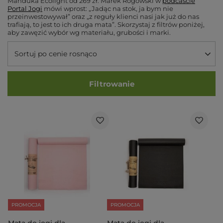
Manduka Ecolight od 269 zł. Marek Rogowski w
podcaście
Portal Jogi
mówi wprost:
„Jadąc na stok, ja bym nie
przeinwestowywał”
oraz
„z reguły klienci nasi jak już do nas
trafiają, to jest to ich druga mata”
. Skorzystaj z filtrów poniżej,
aby zawęzić wybór wg materiału, grubości i marki.
Sortuj po cenie rosnąco
Filtrowanie
PROMOCJA
PROMOCJA