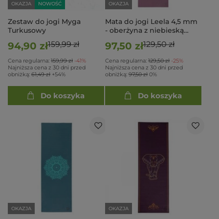
OKAZJA
NOWOŚĆ
OKAZJA
Zestaw do jogi Myga
Mata do jogi Leela 4,5 mm
Turkusowy
- oberżyna z niebieską
mandalą
159,99 zł
129,50 zł
94,90 zł
97,50 zł
Cena regularna:
159,99 zł
-41%
Cena regularna:
129,50 zł
-25%
Najniższa cena z 30 dni przed
Najniższa cena z 30 dni przed
obniżką:
61,49 zł
+54%
obniżką:
97,50 zł
0%
Do koszyka
Do koszyka
OKAZJA
OKAZJA