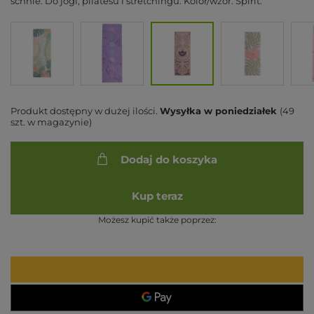
schnie. Do jogi, pilatesu i stretchingu. Kolor/wzór: Spirit.
Produkt dostępny w dużej ilości
Wysyłka
w poniedziałek
(49
szt. w magazynie)
Dodaj do koszyka
Kup teraz
Możesz kupić także poprzez: