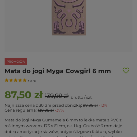
PROMOCJA
Mata do jogi Myga Cowgirl 6 mm
5.0
(
1
)
87,50 zł
139,99 zł
brutto
/
szt.
Najniższa cena z 30 dni przed obniżką:
99,99 zł
-12%
Cena regularna:
139,99 zł
-37%
Mata do jogi Myga Gumamela 6 mm to lekka mata z PVC z
roślinnym wzorem. 173 × 61 cm, ok. 1 kg. Grubość 6 mm daje
dobrą amortyzację stawów; antypoślizgowa faktura, szybko