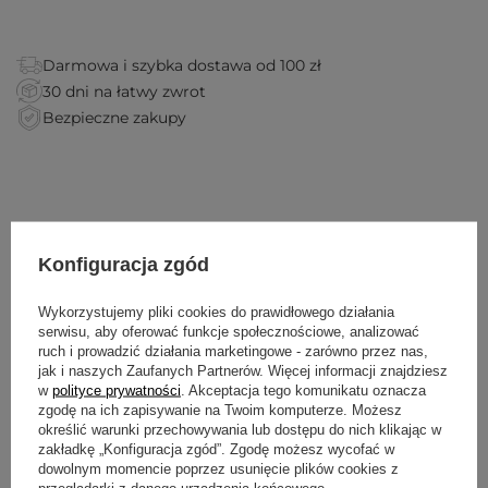
Darmowa i szybka dostawa od 100 zł
30 dni na łatwy zwrot
Bezpieczne zakupy
Myga Gumamela 6 mm to lekka mata z PVC (173 × 61 cm,
Konfiguracja zgód
ok. 1 kg) z roślinnym wzorem. Grubość 6 mm daje dobrą
amortyzację stawów przy niskiej wadze.
Antypoślizgowa
faktura zwiększa stabilność, a szybkoschnąca powierzchnia nie
Wykorzystujemy pliki cookies do prawidłowego działania
chłonie wilgoci.
serwisu, aby oferować funkcje społecznościowe, analizować
ruch i prowadzić działania marketingowe - zarówno przez nas,
Grube maty zwykle ważą swoje, a ta łączy 6 mm pianki z około
jak i naszych Zaufanych Partnerów. Więcej informacji znajdziesz
kilogramem wagi, więc komfort nie kończy się na progu domu.
w
polityce prywatności
. Akceptacja tego komunikatu oznacza
Taka grubość odciąża kolana, nadgarstki i pozostałe stawy w
pozycjach siedzących, leżących oraz balansujących, a roślinny
zgodę na ich zapisywanie na Twoim komputerze. Możesz
wzór dodaje macie charakteru. W wilgotnych warunkach PVC
określić warunki przechowywania lub dostępu do nich klikając w
trzyma słabiej i piszemy o tym niżej bez owijania w bawełnę.
zakładkę „Konfiguracja zgód”. Zgodę możesz wycofać w
wiecej
Zapytaj nas, jeśli nie wiesz, czy 6 mm to dobra grubość dla
dowolnym momencie poprzez usunięcie plików cookies z
Ciebie.
przeglądarki z danego urządzenia końcowego.