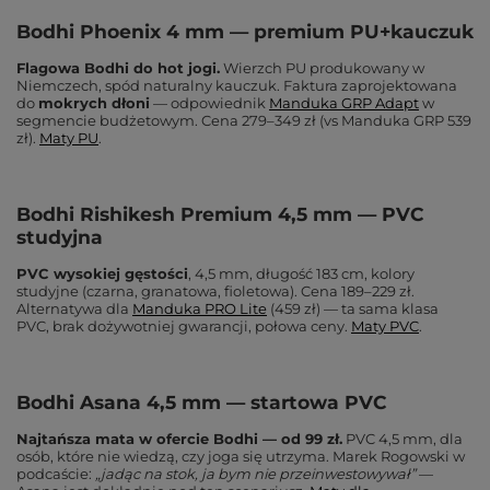
Bodhi Phoenix 4 mm — premium PU+kauczuk
Flagowa Bodhi do hot jogi.
Wierzch PU produkowany w
Niemczech, spód naturalny kauczuk. Faktura zaprojektowana
do
mokrych dłoni
— odpowiednik
Manduka GRP Adapt
w
segmencie budżetowym. Cena 279–349 zł (vs Manduka GRP 539
zł).
Maty PU
.
Bodhi Rishikesh Premium 4,5 mm — PVC
studyjna
PVC wysokiej gęstości
, 4,5 mm, długość 183 cm, kolory
studyjne (czarna, granatowa, fioletowa). Cena 189–229 zł.
Alternatywa dla
Manduka PRO Lite
(459 zł) — ta sama klasa
PVC, brak dożywotniej gwarancji, połowa ceny.
Maty PVC
.
Bodhi Asana 4,5 mm — startowa PVC
Najtańsza mata w ofercie Bodhi — od 99 zł.
PVC 4,5 mm, dla
osób, które nie wiedzą, czy joga się utrzyma. Marek Rogowski w
podcaście:
„jadąc na stok, ja bym nie przeinwestowywał”
—