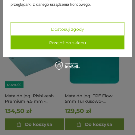
134,50 zł
134,50 zł
przeglądarki z danego urządzenia końcowego.
Do koszyka
Do koszyka
Dostosuj zgody
Przejdź do sklepu
NOWOŚĆ
Mata do jogi Rishikesh
Mata do jogi TPE Flow
Premium 4.5 mm -
5mm Turkusowo-
jasnoniebieski
Antracytowa
134,50 zł
129,50 zł
Do koszyka
Do koszyka