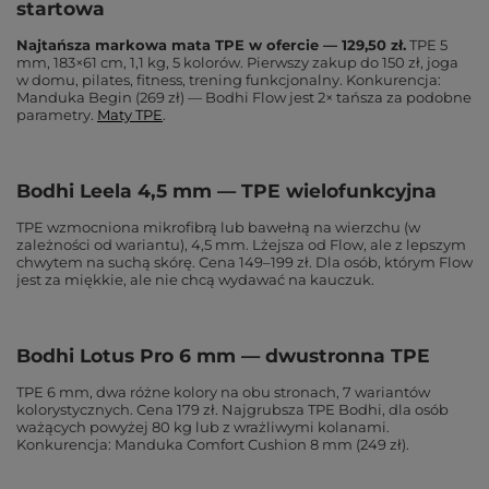
startowa
Najtańsza markowa mata TPE w ofercie — 129,50 zł.
TPE 5
mm, 183×61 cm, 1,1 kg, 5 kolorów. Pierwszy zakup do 150 zł, joga
w domu, pilates, fitness, trening funkcjonalny. Konkurencja:
Manduka Begin (269 zł) — Bodhi Flow jest 2× tańsza za podobne
parametry.
Maty TPE
.
Bodhi Leela 4,5 mm — TPE wielofunkcyjna
TPE wzmocniona mikrofibrą lub bawełną na wierzchu (w
zależności od wariantu), 4,5 mm. Lżejsza od Flow, ale z lepszym
chwytem na suchą skórę. Cena 149–199 zł. Dla osób, którym Flow
jest za miękkie, ale nie chcą wydawać na kauczuk.
Bodhi Lotus Pro 6 mm — dwustronna TPE
TPE 6 mm, dwa różne kolory na obu stronach, 7 wariantów
kolorystycznych. Cena 179 zł. Najgrubsza TPE Bodhi, dla osób
ważących powyżej 80 kg lub z wrażliwymi kolanami.
Konkurencja: Manduka Comfort Cushion 8 mm (249 zł).