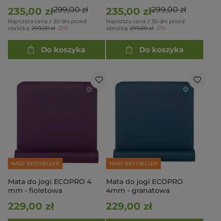
wzorem
Lotosu
299,00 zł
299,00 zł
235,00 zł
235,00 zł
Najniższa cena z 30 dni przed
Najniższa cena z 30 dni przed
obniżką:
299,00 zł
-21%
obniżką:
299,00 zł
-21%
Do koszyka
Do koszyka
NASZ BESTSELLER
NASZ BESTSELLER
Mata do jogi ECOPRO 4
Mata do jogi ECOPRO
mm - fioletowa
4mm - granatowa
229,00 zł
229,00 zł