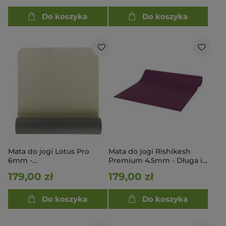
Do koszyka
Do koszyka
Mata do jogi Lotus Pro
Mata do jogi Rishikesh
6mm -
Premium 4.5mm - Długa i
Piaskowy/Jasnoszary
szeroka 200cm x 80cm -
179,00 zł
179,00 zł
ciemnofioletowy
Do koszyka
Do koszyka