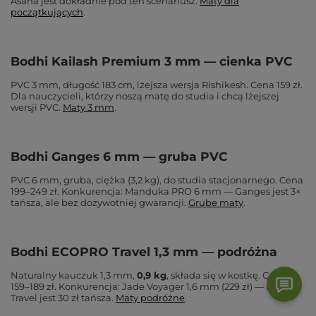
Asana jest dokładnie pod ten scenariusz.
Maty dla
początkujących
.
Bodhi Kailash Premium 3 mm — cienka PVC
PVC 3 mm, długość 183 cm, lżejsza wersja Rishikesh. Cena 159 zł.
Dla nauczycieli, którzy noszą matę do studia i chcą lżejszej
wersji PVC.
Maty 3 mm
.
Bodhi Ganges 6 mm — gruba PVC
PVC 6 mm, gruba, ciężka (3,2 kg), do studia stacjonarnego. Cena
199–249 zł. Konkurencja: Manduka PRO 6 mm — Ganges jest 3×
tańsza, ale bez dożywotniej gwarancji.
Grube maty
.
Bodhi ECOPRO Travel 1,3 mm — podróżna
Naturalny kauczuk 1,3 mm,
0,9 kg
, składa się w kostkę. Cena
159–189 zł. Konkurencja: Jade Voyager 1,6 mm (229 zł) — Bodhi
Travel jest 30 zł tańsza.
Maty podróżne
.