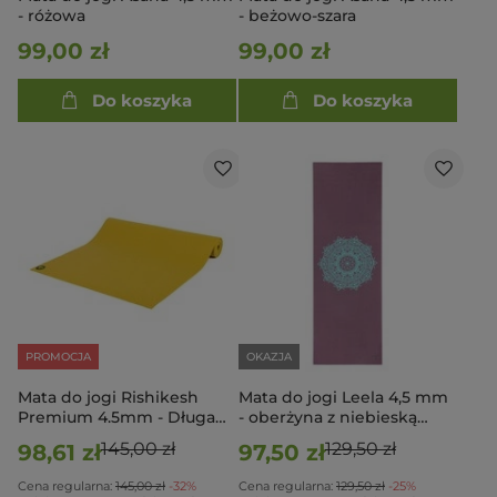
- różowa
- beżowo-szara
99,00 zł
99,00 zł
Do koszyka
Do koszyka
PROMOCJA
OKAZJA
Mata do jogi Rishikesh
Mata do jogi Leela 4,5 mm
Premium 4.5mm - Długa
- oberżyna z niebieską
200cm - musztardowy
mandalą
145,00 zł
129,50 zł
98,61 zł
97,50 zł
Cena regularna:
145,00 zł
-32%
Cena regularna:
129,50 zł
-25%