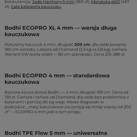
Konkurencja:
Jade Harmony 5 mm
(360 zł),
Manduka eKO
(467
zł).
Cała kategoria kauczuku
.
Bodhi ECOPRO XL 4 mm — wersja długa
kauczukowa
Naturalny kauczuk 4 mm, długość
200 cm
, dla osób powyżej
180 cm wzrostu. Lżejsza od Diamond (2,3 kg vs 2,8 kg), cieńsza.
Wariant XW (extra wide) — 80 cm szerokości. Cena 215–289 zł.
Bodhi ECOPRO 4 mm — standardowa
kauczukowa
Bazowa kauczukowa Bodhi — 4 mm, długość 183 cm. Cena od
159 zł. Cieńsza i tańsza od Diamond, dla osób bez problemów z
kolanami i poniżej 80 kg wagi. Marek Rogowski w
podcaście:
„maty kałczukowe zaczynają się mniej więcej od 200
zł”
— ECOPRO 4 mm jest w tym progu.
Bodhi TPE Flow 5 mm — uniwersalna