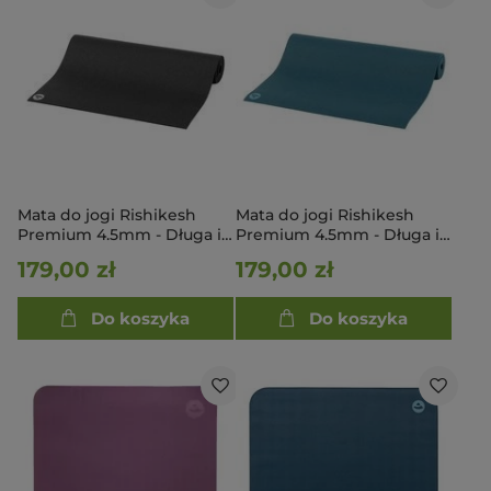
Mata do jogi Rishikesh
Mata do jogi Rishikesh
Premium 4.5mm - Długa i
Premium 4.5mm - Długa i
szeroka 200cm x 80cm -
szeroka 200cm x 80cm -
179,00 zł
179,00 zł
czarny
niebieski
Do koszyka
Do koszyka