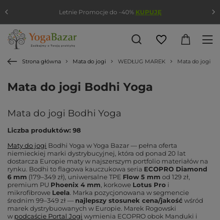
Darmowy miesiąc w PortalYogi przy zakupie 
KUPUJĘ
Strona główna
Mata do jogi
WEDŁUG MAREK
Mata do jogi Bo
Mata do jogi Bodhi Yoga
Mata do jogi Bodhi Yoga
Liczba produktów: 98
Maty do jogi
Bodhi Yoga w Yoga Bazar — pełna oferta
niemieckiej marki dystrybucyjnej, która od ponad 20 lat
dostarcza Europie maty w najszerszym portfolio materiałów na
rynku. Bodhi to flagowa kauczukowa seria
ECOPRO Diamond
6 mm
(179–349 zł), uniwersalne TPE
Flow 5 mm
od 129 zł,
premium PU
Phoenix 4 mm
, korkowe
Lotus Pro
i
mikrofibrowe
Leela
. Marka pozycjonowana w segmencie
średnim 99–349 zł —
najlepszy stosunek cena/jakość
wśród
marek dystrybuowanych w Europie. Marek Rogowski
w
podcaście Portal Jogi
wymienia ECOPRO obok Manduki i