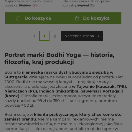
Najniższa cena z 30 dni przed
Najniższa cena z 30 dni przed
obniżką:
101,50 zł
-2%
obniżką:
97,50 zł
0%
Do koszyka
Do koszyka
1
2
Następna strona
Portret marki Bodhi Yoga — historia,
filozofia, kraj produkcji
Bodhi to
niemiecka marka dystrybucyjna z siedzibą w
Stuttgarcie
, działająca na rynku europejskim od początku lat
2000. Bodhi nie ma własnej fabryki — projektuje maty i
akcesoria, a produkcja jest zlecana
w Tajwanie (kauczuk, TPE),
Niemczech (PU), Indiach (mikrofibra, bawełna) i Portugalii
(korek)
. Filozofia marki: jedna marka, wszystkie materiały,
każdy budżet od 99 zł do 350 zł — bez segmentu premium
powyżej 400 zł.
Bodhi celuje w
klienta praktycznego, który chce konkretu
zamiast brandu
. Nie ma kampanii reklamowych, nie ma
rozpoznawalności w USA, nie ma misji ekologicznej jako filaru
komunikacji — ale ma najszersze portfolio mat dostępne w