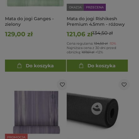
OKAZJA
PRZECENA
Mata do jogi Ganges -
Mata do jogi Rishikesh
zielony
Premium 4.5mm - różowy
134,50 zł
129,00 zł
121,06 zł
Cena regularna:
134,50 zł
-10%
Najniższa cena z 30 dni przed
obniżką:
107,61 zł
+12%
Do koszyka
Do koszyka
PROMOCJA