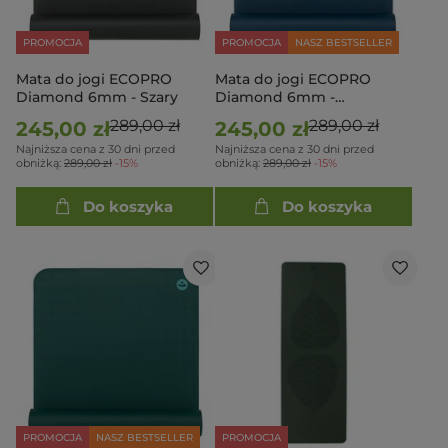
PROMOCJA
PROMOCJA
NASZ BESTSELLER
Mata do jogi ECOPRO
Mata do jogi ECOPRO
Diamond 6mm - Szary
Diamond 6mm -
Granatowy
289,00 zł
289,00 zł
245,00 zł
245,00 zł
Najniższa cena z 30 dni przed
Najniższa cena z 30 dni przed
obniżką:
289,00 zł
-15%
obniżką:
289,00 zł
-15%
Do koszyka
Do koszyka
PROMOCJA
NASZ BESTSELLER
PROMOCJA