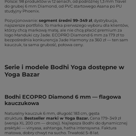
Polsce: 98 produktów w 12 seriach, od podróżnej 1,3 mm Travel
do grubej 6 mm Diamond, od PVC startowego Asana po PU
studyjny Phoenix.
Pozycjonowanie:
segment średni 99–349 zł
, dystrybucja,
najszersze portfolio. To marka pierwszego wyboru dla klientów,
którzy chcą markową matę, ale nie chcą płacić premium za
logo Manduki czy Jade. ECOPRO Diamond 6 mm za 179 zł to
bezpośrednia konkurencja Jade Harmony za 360 zł — ten sam
kauczuk, ta sama grubość, połowa ceny.
Serie i modele Bodhi Yoga dostępne w
Yoga Bazar
Bodhi ECOPRO Diamond 6 mm — flagowa
kauczukowa
Naturalny kauczuk 6 mm, długość 183 cm, gęsta
struktura.
Bestseller marki w Yoga Bazar.
Cena 179–349 zł
(wersja XL 200 cm — drożej). Najlepsza Bodhi do dynamicznej
praktyki — vinyasa, ashtanga, hatha intensywna. Faktura
matowa, dobry chwyt na sucho. Trwałość 5–8 lat.