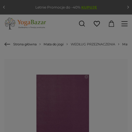
Letnie Promocje do -40%
KUPUJĘ
Strona główna
Mata do jogi
WEDŁUG PRZEZNACZENIA
Mata 