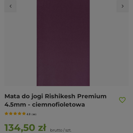
Mata do jogi Rishikesh Premium
4.5mm - ciemnofioletowa
4.8
(
86
)
134,50 zł
brutto
/
szt.