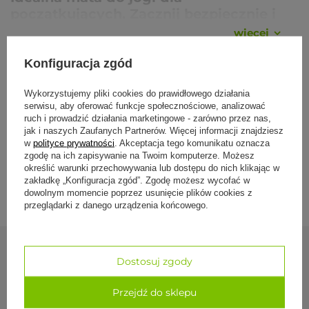
początkujących. Zacznij bezpiecznie i
komfortowo
wiecej
Szukasz maty, z którą bezpiecznie wejdziesz w świat jogi?
Konfiguracja zgód
Solidnie wykonana Rishikesh Premium zapewni Ci komfortowe
początki i zostanie z Tobą na dłużej. To
najlepiej sprzedające
Specyfikacja
się akcesorium do jogi
renomowanej niemieckiej marki Bodhi
Wykorzystujemy pliki cookies do prawidłowego działania
Yoga.
serwisu, aby oferować funkcje społecznościowe, analizować
ruch i prowadzić działania marketingowe - zarówno przez nas,
Mata do jogi z PVC – świetnie
Formy płatności
jak i naszych Zaufanych Partnerów. Więcej informacji znajdziesz
amortyzuje
w
polityce prywatności
. Akceptacja tego komunikatu oznacza
zgodę na ich zapisywanie na Twoim komputerze. Możesz
Do produkcji tego modelu wykorzystano wyjątkowo elastyczny
określić warunki przechowywania lub dostępu do nich klikając w
Dostawa i zwroty
materiał PVC. Dzięki niemu produkt
zyskuje sprężystość i
zakładkę „Konfiguracja zgód”. Zgodę możesz wycofać w
łatwo się zwija po praktyce
. Natomiast w czasie ćwiczeń
dowolnym momencie poprzez usunięcie plików cookies z
mocno przylega całą powierzchnią do podłoża. Nie przesuwa
przeglądarki z danego urządzenia końcowego.
się w trakcie dynamicznych przejść.
Plastyczność PVC oraz optymalna grubość produktu 4,5 mm
zapewniają również
dobrą amortyzację wstrząsów i ochronę
dla najbardziej wystających części ciała
. Podczas praktyki
Dostosuj zgody
Zobacz również
kręgosłup, kostki czy kolana nie wbijają się boleśnie w twardą
podłogę. Wygodnie wykonasz zatem asany siedzące, leżące i
klęczące bez konieczności użycia dodatkowej amortyzacji w
Przejdź do sklepu
postaci koca lub pianki.