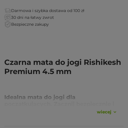
Darmowa i szybka dostawa od 100 zł
30 dni na łatwy zwrot
Bezpieczne zakupy
Czarna mata do jogi Rishikesh
Premium 4.5 mm
Idealna mata do jogi dla
początkujących. Zacznij bezpiecznie i
komfortowo
wiecej
Szukasz maty, z którą bezpiecznie wejdziesz w świat jogi?
Solidnie wykonana Rishikesh Premium zapewni Ci komfortowe