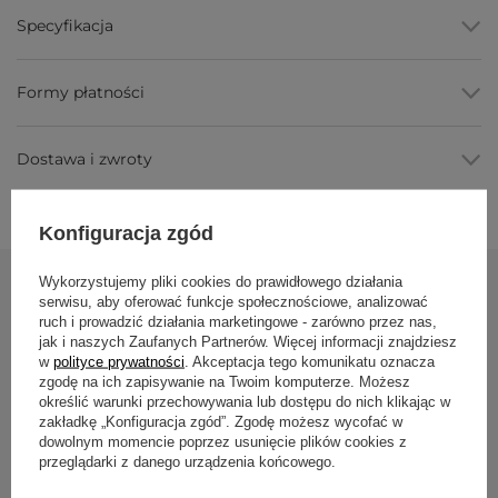
początki i zostanie z Tobą na dłużej. To
najlepiej sprzedające
Specyfikacja
się akcesorium do jogi
renomowanej niemieckiej marki Bodhi
Yoga.
Mata do jogi z PVC – świetnie
Formy płatności
amortyzuje
Do produkcji tego modelu wykorzystano wyjątkowo elastyczny
Dostawa i zwroty
materiał PVC. Dzięki niemu produkt
zyskuje sprężystość i
łatwo się zwija po praktyce
. Natomiast w czasie ćwiczeń
mocno przylega całą powierzchnią do podłoża. Nie przesuwa
się w trakcie dynamicznych przejść.
Konfiguracja zgód
Plastyczność PVC oraz optymalna grubość produktu 4,5 mm
zapewniają również
dobrą amortyzację wstrząsów i ochronę
Wykorzystujemy pliki cookies do prawidłowego działania
dla najbardziej wystających części ciała
. Podczas praktyki
serwisu, aby oferować funkcje społecznościowe, analizować
Zobacz również
kręgosłup, kostki czy kolana nie wbijają się boleśnie w twardą
ruch i prowadzić działania marketingowe - zarówno przez nas,
podłogę. Wygodnie wykonasz zatem asany siedzące, leżące i
jak i naszych Zaufanych Partnerów. Więcej informacji znajdziesz
klęczące bez konieczności użycia dodatkowej amortyzacji w
postaci koca lub pianki.
w
polityce prywatności
. Akceptacja tego komunikatu oznacza
zgodę na ich zapisywanie na Twoim komputerze. Możesz
Nie odczujesz przy tym chłodu, bo akcesorium 4,5 mm dobrze
Mata do jogi R
określić warunki przechowywania lub dostępu do nich klikając w
izoluje od podłoż
a. Chroni tym samym przez przeziębieniami i
4.5mm - ciemn
zakładkę „Konfiguracja zgód”. Zgodę możesz wycofać w
dokuczliwymi zapaleniami układu moczowego.
dowolnym momencie poprzez usunięcie plików cookies z
134,50 zł
przeglądarki z danego urządzenia końcowego.
Mata do jogi antypoślizgowa – zapewnia
stabilność w pozycjach