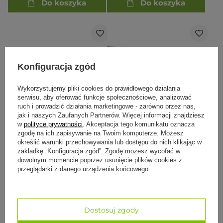
Do koszyka
Do koszyka
Konfiguracja zgód
Wykorzystujemy pliki cookies do prawidłowego działania
serwisu, aby oferować funkcje społecznościowe, analizować
ruch i prowadzić działania marketingowe - zarówno przez nas,
jak i naszych Zaufanych Partnerów. Więcej informacji znajdziesz
OKAZJA
PRZECENA
w
polityce prywatności
. Akceptacja tego komunikatu oznacza
zgodę na ich zapisywanie na Twoim komputerze. Możesz
Mata do jogi Rishikesh
Mata do jogi Kailash
określić warunki przechowywania lub dostępu do nich klikając w
Premium 4.5mm - różowy
Premium 3 mm - czarna
zakładkę „Konfiguracja zgód”. Zgodę możesz wycofać w
134,50 zł
121,06 zł
107,50 zł
dowolnym momencie poprzez usunięcie plików cookies z
przeglądarki z danego urządzenia końcowego.
Cena regularna:
134,50 zł
-10%
Najniższa cena z 30 dni przed
obniżką:
107,61 zł
+12%
Dostosuj zgody
Do koszyka
Do koszyka