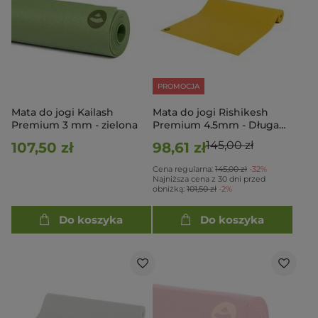
PROMOCJA
Mata do jogi Kailash
Mata do jogi Rishikesh
Premium 3 mm - zielona
Premium 4.5mm - Długa
200cm - musztardowy
145,00 zł
107,50 zł
98,61 zł
Cena regularna:
145,00 zł
-32%
Najniższa cena z 30 dni przed
obniżką:
101,50 zł
-2%
Do koszyka
Do koszyka