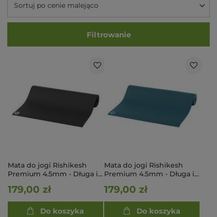
Sortuj po cenie malejąco
Filtrowanie
Mata do jogi Rishikesh
Mata do jogi Rishikesh
Premium 4.5mm - Długa i
Premium 4.5mm - Długa i
szeroka 200cm x 80cm -
szeroka 200cm x 80cm -
179,00 zł
179,00 zł
czarny
niebieski
Do koszyka
Do koszyka