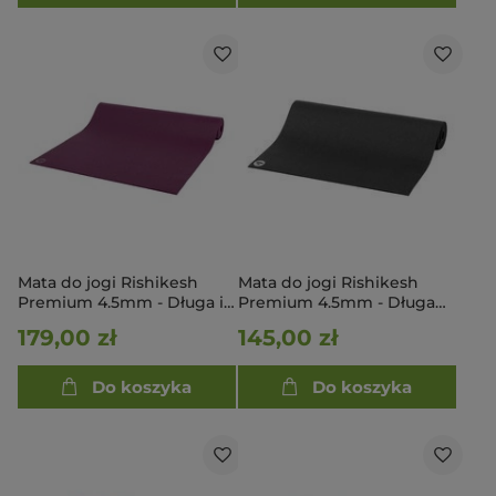
Mata do jogi Rishikesh
Mata do jogi Rishikesh
Premium 4.5mm - Długa i
Premium 4.5mm - Długa
szeroka 200cm x 80cm -
200cm - czarny
179,00 zł
145,00 zł
ciemnofioletowy
Do koszyka
Do koszyka