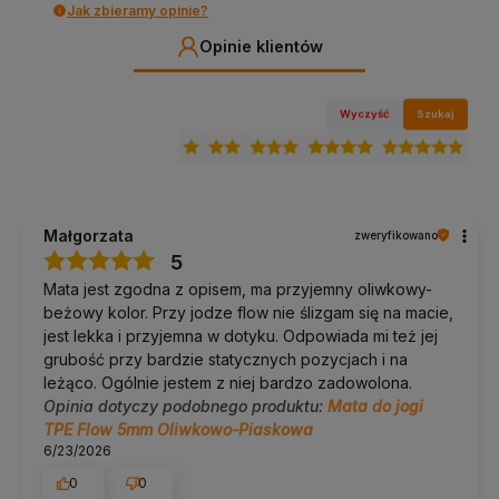
Przyczepność, czego się spodziewać
Jak zbieramy opinie?
Opinie klientów
Na sucho TPE Flow daje pewne oparcie, także przy
szybszych przejściach.
Pianka nie chłonie wilgoci, dlatego pot
zostaje na powierzchni i chwyt słabnie. Tak zachowuje się każde
TPE i nie ma to nic wspólnego z wadą egzemplarza.
Wyczyść
Szukaj
Pielęgnacja i trwałość
Przecieraj wilgotną ściereczką; TPE nie nasiąka, więc
szybko schnie. Nie pierz.
Nie wystawiaj na słońce ani wysokie temperatury (np.
Małgorzata
zweryfikowano
bagażnik auta latem).
5
Przechowuj zwiniętą, w cieniu.
Mata jest zgodna z opisem, ma przyjemny oliwkowy-
beżowy kolor. Przy jodze flow nie ślizgam się na macie,
Dobierz do kompletu
jest lekka i przyjemna w dotyku. Odpowiada mi też jej
grubość przy bardzie statycznych pozycjach i na
Pokrowiec lub pasek do noszenia
, do mobilnej,
leżąco. Ogólnie jestem z niej bardzo zadowolona.
wielofunkcyjnej praktyki.
pokrowce na maty
·
paski do
maty
Opinia dotyczy podobnego produktu:
Mata do jogi
Ręcznik na matę
, przy intensywniejszym treningu.
TPE Flow 5mm Oliwkowo-Piaskowa
ręczniki na matę
6/23/2026
Klocki i pasek do jogi
, wsparcie w jodze i pilatesie.
klocki
do jogi
·
paski do maty
0
0
Nie wiesz, którą matę wybrać?
Zajrzyj do
poradnika: