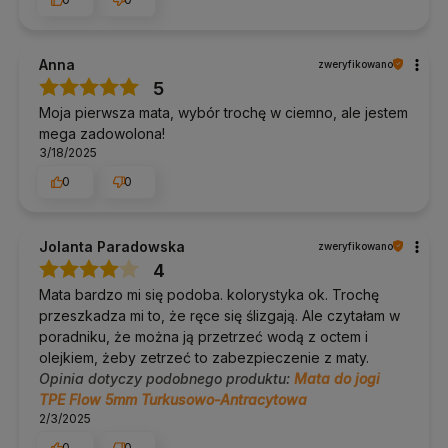
Czy mata zawiera PVC lub lateks?
Wg deklaracji producenta TPE Flow nie zawiera PVC, lateksu ani
gumy. Zamknięta struktura pianki nie chłonie przy tym potu ani
Anna
zweryfikowano
zapachu.
5
Moja pierwsza mata, wybór trochę w ciemno, ale jestem
Dodatkowe informacje
mega zadowolona!
3/18/2025
Dostawa:
Polska i UE, darmowa od 100 zł.
Zwroty:
14 dni bez podania przyczyny.
0
0
Pomoc w doborze:
tel. 690 447 426 (pon–pt 9:30–16:30),
info@yogabazar.pl.
Jolanta Paradowska
zweryfikowano
Kolor / wzór
4
Mata bardzo mi się podoba. kolorystyka ok. Trochę
Wariant
Niebieski
. spokojny błękit. Pozostałe cechy są wspólne
dla wszystkich wariantów tego modelu.
przeszkadza mi to, że ręce się ślizgają. Ale czytałam w
poradniku, że można ją przetrzeć wodą z octem i
olejkiem, żeby zetrzeć to zabezpieczenie z maty.
O marce Bodhi Yoga
Opinia dotyczy podobnego produktu:
Mata do jogi
Bodhi Yoga to niemiecka marka ze Stuttgartu z szerokim
TPE Flow 5mm Turkusowo-Antracytowa
portfolio mat w kilku materiałach, od PVC przez kauczuk i korek
2/3/2025
aż po TPE.
0
0