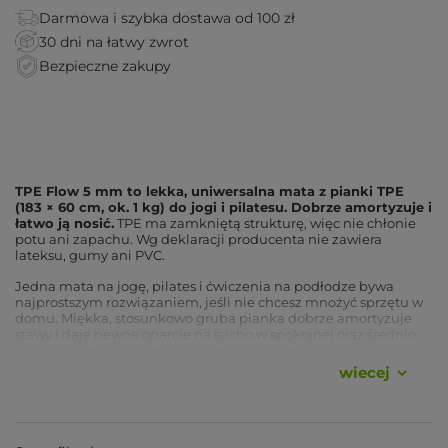
Darmowa i szybka dostawa od 100 zł
30 dni na łatwy zwrot
Bezpieczne zakupy
TPE Flow 5 mm to lekka, uniwersalna mata z pianki TPE
(183 × 60 cm, ok. 1 kg) do jogi i pilatesu. Dobrze amortyzuje i
łatwo ją nosić.
TPE ma zamkniętą strukturę, więc nie chłonie
potu ani zapachu. Wg deklaracji producenta nie zawiera
lateksu, gumy ani PVC.
Jedna mata na jogę, pilates i ćwiczenia na podłodze bywa
najprostszym rozwiązaniem, jeśli nie chcesz mnożyć sprzętu w
domu. Miękka, stosunkowo gruba pianka dobrze amortyzuje
stawy i daje pewne oparcie na sucho w spokojnej oraz średnio
dynamicznej praktyce, a kilogram wagi nie robi różnicy w
plecaku. Przy intensywnym poceniu powierzchnia TPE traci
wiecej
przyczepność, więc mówimy o tym wprost niżej.
Napisz nam,
jak trenujesz, a pomożemy dopasować matę.