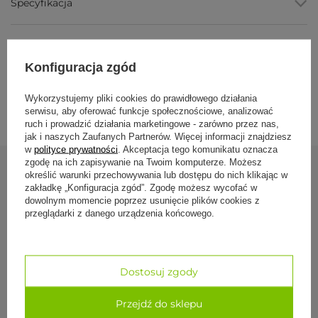
Zalety
Specyfikacja
Waga ok. 1 kg
, bardzo lekka, wygodna do noszenia i
podróży.
Formy płatności
Grubość 5 mm
, miękka pianka dobrze amortyzuje
wstrząsy i chroni stawy.
Konfiguracja zgód
Zamknięta struktura TPE
, nie chłonie potu ani zapachu,
łatwo ją wytrzeć.
Dostawa i zwroty
Wielofunkcyjność
, joga, pilates i gimnastyka na jednej
Wykorzystujemy pliki cookies do prawidłowego działania
macie.
serwisu, aby oferować funkcje społecznościowe, analizować
Bez lateksu, gumy i PVC
, wg deklaracji producenta.
ruch i prowadzić działania marketingowe - zarówno przez nas,
jak i naszych Zaufanych Partnerów. Więcej informacji znajdziesz
w
polityce prywatności
. Akceptacja tego komunikatu oznacza
Parametry
zgodę na ich zapisywanie na Twoim komputerze. Możesz
określić warunki przechowywania lub dostępu do nich klikając w
Zobacz również
Parametr
Wartość
zakładkę „Konfiguracja zgód”. Zgodę możesz wycofać w
dowolnym momencie poprzez usunięcie plików cookies z
Marka / model
Bodhi Yoga TPE Flow
przeglądarki z danego urządzenia końcowego.
Materiał
TPE (pianka termoplastyczna,
Mata do jogi 
zamknięta struktura)
Niebieska
Grubość
5 mm
Dostosuj zgody
129,50 zł
Wymiary
183 × 60 cm
Przejdź do sklepu
Waga
ok. 1 kg (±15%)