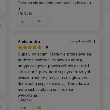
Trzyma się idealnie podłoża i człowieka
zystkich wariantów tego modelu.
:)
7/14/2025
1
0
m portfolio mat w kilku materiałach, od PVC przez
tesu: klienci najczęściej pytają nas, która mata
Aleksandra
oradztwie zwroty mat zdarzają się naprawdę rzadko.
zweryfikowano
5
Super, polecam! Mata nie przesuwa się
podczas ćwiczeń, zapewnia dobrą
antypoślizgową powierzchnię dla rąk i
ilatesem, działający od 2014 roku.
Nie sprzedajemy
unku ceny do jakości i doradzamy, co naprawdę
stóp, choć przy bardziej dynamicznych
um dobieramy tak, żeby służyły latami. Obsługujemy
ćwiczeniach w pozycji psa z głową w
esu, hotele i firmy. Blisko 19 000 opinii klientów
we to nasz sposób na to, żeby zakup u nas był pewną,
dół trochę się przesuwają. Dodatkowo
mata jest estetycznie i ślicznie
ętnie porównamy z Tobą kilka modeli, zanim
wykonana :)
5/26/2025
cie znajdziesz ich ponad 200 rodzajów:
maty do jogi
0
0