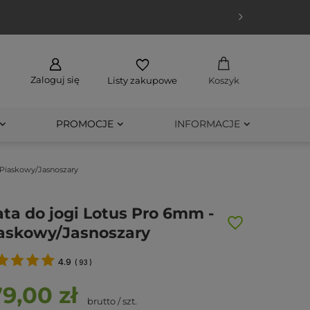
Zaloguj się
Listy zakupowe
Koszyk
PROMOCJE
INFORMACJE
 Piaskowy/Jasnoszary
ta do jogi Lotus Pro 6mm -
askowy/Jasnoszary
4.9
(
93
)
79,00 zł
brutto
/
szt.