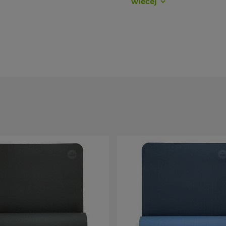
wiecej
rstków i kręgosłupa.
a przyczepność do podłoża i pod dłońmi na sucho.
ekka.
 do wytarcia.
czna, struktura komórkowa)
przy intensywnym poceniu
sywności, joga, pilates, medytacja