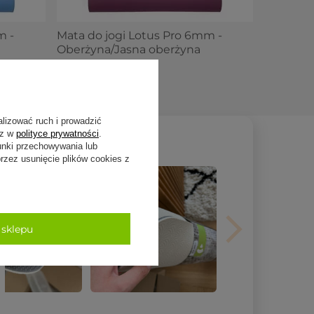
m -
Mata do jogi Lotus Pro 6mm -
Oberżyna/Jasna oberżyna
179,00 zł
alizować ruch i prowadzić
sz w
polityce prywatności
.
unki przechowywania lub
zez usunięcie plików cookies z
 sklepu