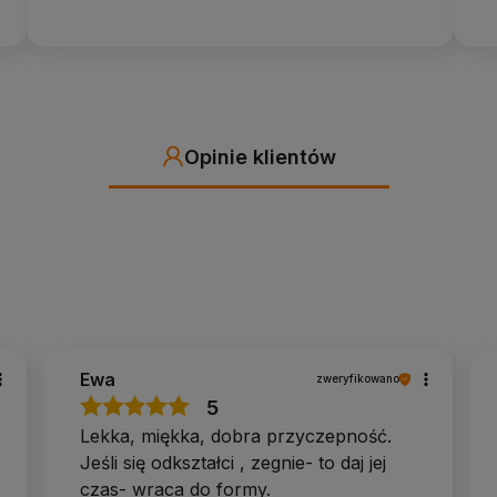
szybko schnie. Nie pierz.
.
Opinie klientów
nsport na zajęcia.
pokrowce na maty
·
paski do maty
ie.
klocki do jogi
·
paski do maty
gu.
ręczniki na matę
ika: jaką matę do jogi wybrać
.
gi?
Ewa
zweryfikowano
5
namicznych balansach gruba, miękka pianka lekko się
Lekka, miękka, dobra przyczepność.
Jeśli się odkształci , zegnie- to daj jej
czas- wraca do formy.