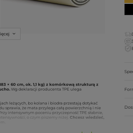
ięcej
Spe
83 × 60 cm, ok. 1,1 kg) z komórkową strukturą z
ucho.
Wg deklaracji producenta TPE ulega
For
jach leżących, bo kolana i biodra przestają dotykać
Dos
u sprawia, że mata przylega całą powierzchnią i nie
Przy intensywnym poceniu przyczepność TPE słabnie,
intensywności, o czym piszemy niżej.
Chcesz wiedzieć,
em.