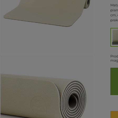
Mata
pian
cm, 
prak
Prod
mag