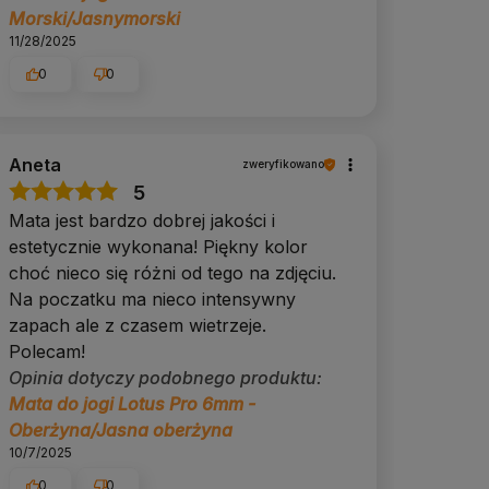
Morski/Jasnymorski
11/28/2025
0
0
Aneta
zweryfikowano
5
Mata jest bardzo dobrej jakości i
estetycznie wykonana! Piękny kolor
choć nieco się różni od tego na zdjęciu.
Na poczatku ma nieco intensywny
zapach ale z czasem wietrzeje.
Polecam!
Opinia dotyczy podobnego produktu:
Mata do jogi Lotus Pro 6mm -
Oberżyna/Jasna oberżyna
10/7/2025
0
0