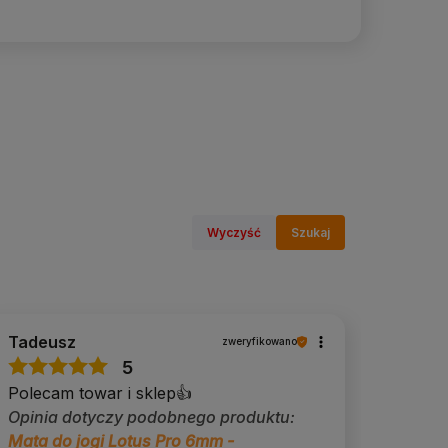
Wyczyść
Szukaj
Tadeusz
zweryfikowano
5
Polecam towar i sklep👍️
Opinia dotyczy podobnego produktu:
Mata do jogi Lotus Pro 6mm -