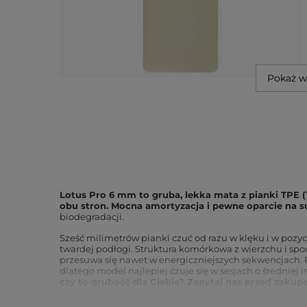
Pokaż w
Lotus Pro 6 mm to gruba, lekka mata z pianki TPE (1
obu stron. Mocna amortyzacja i pewne oparcie na s
biodegradacji.
Sześć milimetrów pianki czuć od razu w klęku i w pozyc
twardej podłogi. Struktura komórkowa z wierzchu i spod
przesuwa się nawet w energiczniejszych sekwencjach. 
dlatego model najlepiej czuje się w sesjach o średniej 
czy to grubość dla Ciebie? Zapytaj nas przed zakup