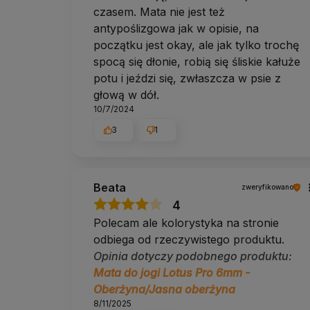
Nie polecamy. Przy mocnym poceniu TPE robi się śliskie,
czasem. Mata nie jest też
mikrofibra albo PU.
antypoślizgowa jak w opisie, na
początku jest okay, ale jak tylko trochę
Czy mata jest ekologiczna?
spocą się dłonie, robią się śliskie kałuże
Wg deklaracji producenta pianka TPE ulega biodegradac
potu i jeździ się, zwłaszcza w psie z
głową w dół.
Ile waży?
10/7/2024
Około 1,1 kg (±15%), czyli niewiele jak na matę o gruboś
3
1
Co daje komórkowa struktura z obu str
Zwiększa przyczepność zarówno pod dłońmi, jak i do p
i nie przesuwa się w energiczniejszych sekwencjach na
Beata
zweryfikowano
4
Dodatkowe informacje
Polecam ale kolorystyka na stronie
odbiega od rzeczywistego produktu.
Dostawa:
Polska i UE, darmowa od 100 zł.
Zwroty:
14 dni bez podania przyczyny.
Opinia dotyczy podobnego produktu:
Pomoc w doborze:
tel. 690 447 426 (pon–pt 9:30
Mata do jogi Lotus Pro 6mm -
Oberżyna/Jasna oberżyna
Kolor / wzór
8/11/2025