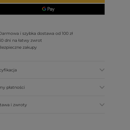
Darmowa i szybka dostawa od 100 zł
30 dni na łatwy zwrot
Bezpieczne zakupy
cyfikacja
my płatności
tawa i zwroty