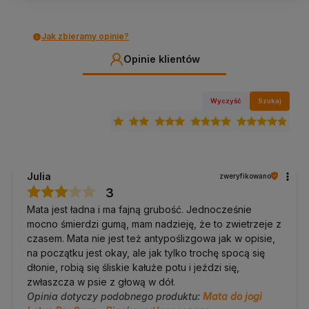
strukturze z obu stron.
TPE nie chłonie wilgoci, dlatego przy
intensywnym poceniu chwyt słabnie. Tak zachowuje się ten
materiał i właśnie dlatego mata najlepiej czuje się w praktyce o
średniej intensywności.
Jak zbieramy opinie?
Opinie klientów
Pielęgnacja i trwałość
Przecieraj wilgotną ściereczką; TPE nie nasiąka i szybko
Wyczyść
Szukaj
schnie. Nie pierz.
Nie wystawiaj na słońce ani wysokie temperatury.
Przechowuj zwiniętą, w cieniu.
Dobierz do kompletu
Julia
zweryfikowano
Pokrowiec lub pasek do noszenia
, wygodny transport
3
na zajęcia.
pokrowce na maty
·
paski do maty
Mata jest ładna i ma fajną grubość. Jednocześnie
Klocki i pasek do jogi
, wsparcie w jodze i pilatesie.
klocki
do jogi
·
paski do maty
mocno śmierdzi gumą, mam nadzieję, że to zwietrzeje z
Ręcznik na matę
, przy intensywniejszym treningu.
czasem. Mata nie jest też antypoślizgowa jak w opisie,
ręczniki na matę
na początku jest okay, ale jak tylko trochę spocą się
Nie wiesz, którą matę wybrać?
Zajrzyj do
poradnika:
jaką matę do jogi wybrać
.
dłonie, robią się śliskie kałuże potu i jeździ się,
zwłaszcza w psie z głową w dół.
Opinia dotyczy podobnego produktu:
Mata do jogi
Najczęstsze pytania