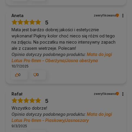
dzięki czemu mata przylega całą powierzchnią i nie przesuwa
się w energiczniejszych sekwencjach na sucho.
Aneta
zweryfikowano
Dodatkowe informacje
5
Mata jest bardzo dobrej jakości i estetycznie
Dostawa:
Polska i UE, darmowa od 100 zł.
wykonana! Piękny kolor choć nieco się różni od tego
Zwroty:
14 dni bez podania przyczyny.
Pomoc w doborze:
tel. 690 447 426 (pon–pt 9:30–16:30),
na zdjęciu. Na poczatku ma nieco intensywny zapach
info@yogabazar.pl.
ale z czasem wietrzeje. Polecam!
Opinia dotyczy podobnego produktu:
Mata do jogi
Kolor / wzór
Lotus Pro 6mm - Oberżyna/Jasna oberżyna
10/7/2025
Wariant
Oberżyna
. Pozostałe cechy są wspólne dla wszystkich
0
0
wariantów tego modelu.
O marce Bodhi Yoga
Rafał
zweryfikowano
5
Bodhi Yoga to niemiecka marka ze Stuttgartu z szerokim
portfolio mat w kilku materiałach, od PVC przez kauczuk i korek
Wszystko dobrze!
aż po TPE.
Opinia dotyczy podobnego produktu:
Mata do jogi
Od 2014 roku doradzamy w doborze sprzętu do jogi i pilatesu:
Lotus Pro 6mm - Piaskowy/Jasnoszary
klienci najczęściej pytają nas, która mata sprawdzi się w ich
9/3/2025
praktyce, a po naszym bezpłatnym doradztwie zwroty mat