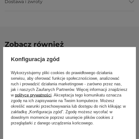
Dostawa i zwroty
wytarcia.
Biodegradowalna
, wg deklaracji producenta.
Parametry
Parametr
Wartość
Zobacz również
Marka / model
Bodhi Yoga Lotus Pro
Konfiguracja zgód
Materiał
TPE (pianka termoplastyczna,
struktura komórkowa)
Mata do jogi L
Wykorzystujemy pliki cookies do prawidłowego działania
Morski/Jasnymo
Grubość
6 mm
serwisu, aby oferować funkcje społecznościowe, analizować
179,00 zł
ruch i prowadzić działania marketingowe - zarówno przez nas,
Wymiary
183 × 60 cm
jak i naszych Zaufanych Partnerów. Więcej informacji znajdziesz
w
polityce prywatności
. Akceptacja tego komunikatu oznacza
Waga
ok. 1,1 kg (±15%)
zgodę na ich zapisywanie na Twoim komputerze. Możesz
Antypoślizgowość
dobra na sucho; maleje przy
określić warunki przechowywania lub dostępu do nich klikając w
intensywnym poceniu
zakładkę „Konfiguracja zgód”. Zgodę możesz wycofać w
dowolnym momencie poprzez usunięcie plików cookies z
Przeznaczenie
praktyka o średniej intensywności,
przeglądarki z danego urządzenia końcowego.
joga, pilates, medytacja
Mata do jogi Lotus Pro 6mm -
Piaskowy/Jasnoszary
Nie zalecana
hot joga i intensywnie potliwa