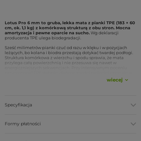
Lotus Pro 6 mm to gruba, lekka mata z pianki TPE (183 × 60
cm, ok. 1,1 kg) z komórkową strukturą z obu stron. Mocna
amortyzacja i pewne oparcie na sucho.
Wg deklaracji
producenta TPE ulega biodegradacji.
Sześć milimetrów pianki czuć od razu w klęku i w pozycjach
leżących, bo kolana i biodra przestają dotykać twardej podłogi.
Struktura komórkowa z wierzchu i spodu sprawia, że mata
przylega całą powierzchnią i nie przesuwa się nawet w
energiczniejszych sekwencjach. Przy intensywnym poceniu
przyczepność TPE słabnie, dlatego model najlepiej czuje się w
sesjach o średniej intensywności, o czym piszemy niżej.
Chcesz
wiecej
wiedzieć, czy to grubość dla Ciebie? Zapytaj nas przed
zakupem.
Zalety
Specyfikacja
Grubość 6 mm
, mocna amortyzacja kolan, nadgarstków i
kręgosłupa.
Formy płatności
Komórkowa struktura TPE z obu stron
, wysoka
przyczepność do podłoża i pod dłońmi na sucho.
Waga ok. 1,1 kg
, mimo grubości mata pozostaje lekka.
Pianka TPE
, nie chłonie potu ani zapachu, łatwa do