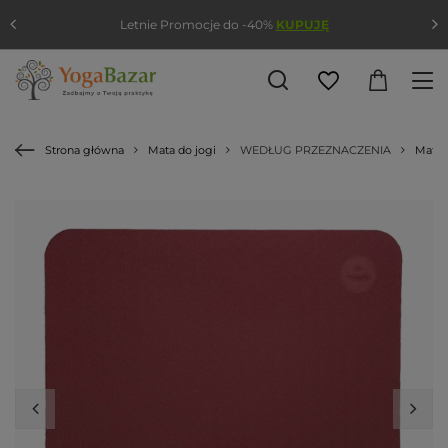
Letnie Promocje do -40%
KUPUJĘ
Strona główna
Mata do jogi
WEDŁUG PRZEZNACZENIA
Mata 