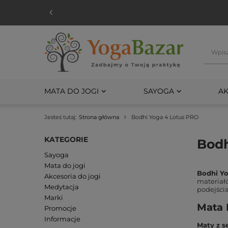
MATA DO JOGI
SAYOGA
AK
Jesteś tutaj:
Strona główna
Bodhi Yoga 4 Lotus PRO
KATEGORIE
Bodh
Sayoga
Mata do jogi
Bodhi Y
Akcesoria do jogi
materiał
Medytacja
podejścia
Marki
Mata 
Promocje
Informacje
Maty z s