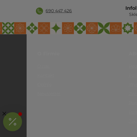
Info
690 447 426
Skl
O Firmie
AB
O nas
Reg
Kontakt
Pol
Opinie
Wys
Newsletter
Zwr
Por
Pol
Jak