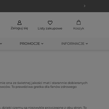
Zaloguj się
Listy zakupowe
Koszyk
PROMOCJE
INFORMACJE
ynie ona ze świetnej jakości mat i starannie dobieranych
owców. To prawdziwa gratka dla fanów zdrowego
 dzięki czemu są niezwykle przyczepne z obu stron. To