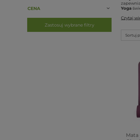
zapewnia
CENA
Yoga
świe
Czytaj wi
Zastosuj wybrane filtry
Sortuj 
Mata 