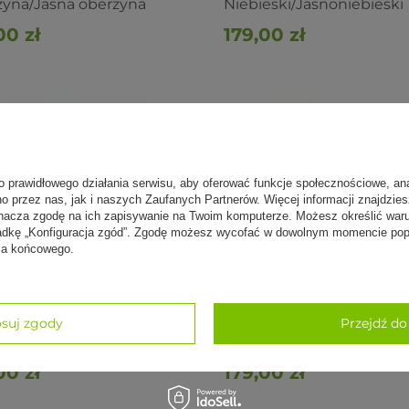
yna/Jasna oberżyna
Niebieski/Jasnoniebieski
00 zł
179,00 zł
o prawidłowego działania serwisu, aby oferować funkcje społecznościowe, an
no przez nas, jak i naszych Zaufanych Partnerów. Więcej informacji znajdzie
nacza zgodę na ich zapisywanie na Twoim komputerze. Możesz określić war
kładkę „Konfiguracja zgód”. Zgodę możesz wycofać w dowolnym momencie popr
nia końcowego.
do jogi Lotus Pro 6mm -
suj zgody
Mata do jogi Lotus Pro 6
Przejdź do
i/Jasnymorski
Piaskowy/Jasnoszary
00 zł
179,00 zł