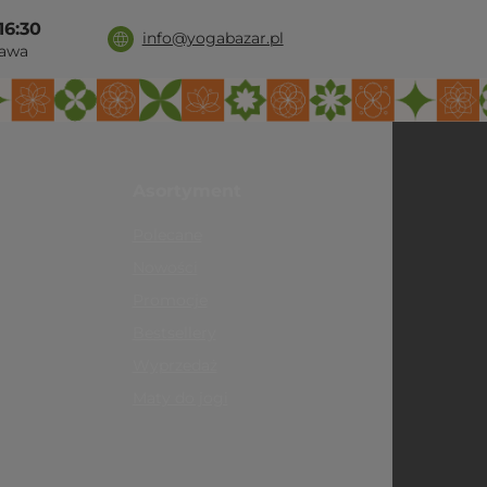
16:30
info@yogabazar.pl
awa
Asortyment
Polecane
Nowości
Promocje
Bestsellery
Wyprzedaż
Maty do jogi