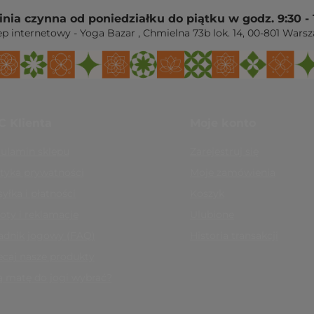
linia czynna od poniedziałku do piątku w godz. 9:30 - 
ep internetowy - Yoga Bazar
,
Chmielna 73b lok. 14
,
00-801
Warsz
C Klienta
Moje konto
ulamin sklepu
Zarejestruj się
ityka prywatności
Moje zamówienia
yłka i płatności
Koszyk
oty i reklamacje
Ulubione
adnik jogowy (FAQ)
Historia transakcji
ecaj nasze produkty
ą matę do jogi wybrać?