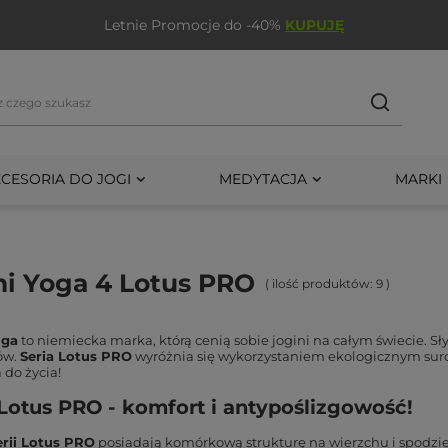
Letnie Promocje do -40%
KUPUJĘ
CESORIA DO JOGI
MEDYTACJA
MARKI
i Yoga 4 Lotus PRO
( ilość produktów:
9
)
oga
to niemiecka marka, którą cenią sobie jogini na całym świecie. Sł
ów.
Seria Lotus PRO
wyróżnia się wykorzystaniem ekologicznym sur
 do życia!
Lotus PRO - komfort i antypoślizgowość!
erii Lotus PRO
posiadają komórkową strukturę na wierzchu i spodzie,