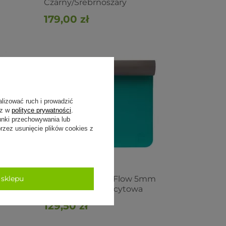
Czarny/Srebrnoszary
179,00 zł
alizować ruch i prowadzić
sz w
polityce prywatności
.
unki przechowywania lub
zez usunięcie plików cookies z
mm -
 sklepu
Mata do jogi TPE Flow 5mm
Turkusowo-Antracytowa
129,50 zł