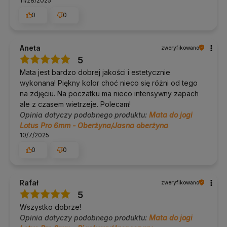
11/28/2025
dzięki czemu mata przylega całą powierzchnią i nie przesuwa
się w energiczniejszych sekwencjach na sucho.
0
0
Dodatkowe informacje
Aneta
zweryfikowano
Dostawa:
Polska i UE, darmowa od 100 zł.
5
Zwroty:
14 dni bez podania przyczyny.
Pomoc w doborze:
tel. 690 447 426 (pon–pt 9:30–16:30),
Mata jest bardzo dobrej jakości i estetycznie
info@yogabazar.pl.
wykonana! Piękny kolor choć nieco się różni od tego
na zdjęciu. Na poczatku ma nieco intensywny zapach
Kolor / wzór
ale z czasem wietrzeje. Polecam!
Opinia dotyczy podobnego produktu:
Mata do jogi
Wariant
Oberżyna
. Pozostałe cechy są wspólne dla wszystkich
Lotus Pro 6mm - Oberżyna/Jasna oberżyna
wariantów tego modelu.
10/7/2025
0
0
O marce Bodhi Yoga
Bodhi Yoga to niemiecka marka ze Stuttgartu z szerokim
portfolio mat w kilku materiałach, od PVC przez kauczuk i korek
Rafał
zweryfikowano
aż po TPE.
5
Od 2014 roku doradzamy w doborze sprzętu do jogi i pilatesu:
Wszystko dobrze!
klienci najczęściej pytają nas, która mata sprawdzi się w ich
Opinia dotyczy podobnego produktu:
Mata do jogi
praktyce, a po naszym bezpłatnym doradztwie zwroty mat