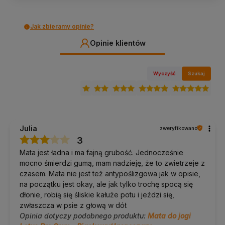
strukturze z obu stron.
TPE nie chłonie wilgoci, dlatego przy
intensywnym poceniu chwyt słabnie. Tak zachowuje się ten
materiał i właśnie dlatego mata najlepiej czuje się w praktyce o
średniej intensywności.
Jak zbieramy opinie?
Opinie klientów
Pielęgnacja i trwałość
Przecieraj wilgotną ściereczką; TPE nie nasiąka i szybko
Wyczyść
Szukaj
schnie. Nie pierz.
Nie wystawiaj na słońce ani wysokie temperatury.
Przechowuj zwiniętą, w cieniu.
Dobierz do kompletu
Julia
zweryfikowano
Pokrowiec lub pasek do noszenia
, wygodny transport
3
na zajęcia.
pokrowce na maty
·
paski do maty
Mata jest ładna i ma fajną grubość. Jednocześnie
Klocki i pasek do jogi
, wsparcie w jodze i pilatesie.
klocki
do jogi
·
paski do maty
mocno śmierdzi gumą, mam nadzieję, że to zwietrzeje z
Ręcznik na matę
, przy intensywniejszym treningu.
czasem. Mata nie jest też antypoślizgowa jak w opisie,
ręczniki na matę
na początku jest okay, ale jak tylko trochę spocą się
Nie wiesz, którą matę wybrać?
Zajrzyj do
poradnika:
jaką matę do jogi wybrać
.
dłonie, robią się śliskie kałuże potu i jeździ się,
zwłaszcza w psie z głową w dół.
Opinia dotyczy podobnego produktu:
Mata do jogi
Najczęstsze pytania