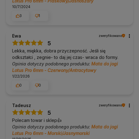
Lotus Pro 6mm - Piaskowy/Jasnoszary
10/7/2024
Czy 6 mm nadaje się do dynamicznej jogi?
3
1
Do średnio dynamicznej jak najbardziej. W bardzo
dynamicznych balansach gruba, miękka pianka lekko się
ugina, więc wtedy pewniejsza będzie cieńsza mata.
Ewa
zweryfikowano
Czy sprawdzi się w hot jodze?
5
Lekka, miękka, dobra przyczepność. Jeśli się
Nie polecamy. Przy mocnym poceniu TPE robi się śliskie,
odkształci , zegnie- to daj jej czas- wraca do formy.
dlatego do hot jogi lepiej sprawdzą się korek, mikrofibra albo
PU.
Opinia dotyczy podobnego produktu:
Mata do jogi
Lotus Pro 6mm - Czerwony/Antracytowy
Czy mata jest ekologiczna?
1/22/2026
Wg deklaracji producenta pianka TPE ulega biodegradacji i nie
0
0
zawiera lateksu, gumy ani PVC.
Ile waży?
Tadeusz
zweryfikowano
5
Około 1,1 kg (±15%), czyli niewiele jak na matę o grubości 6 mm.
Polecam towar i sklep👍️
Co daje komórkowa struktura z obu stron?
Opinia dotyczy podobnego produktu:
Mata do jogi
Lotus Pro 6mm - Morski/Jasnymorski
Zwiększa przyczepność zarówno pod dłońmi, jak i do podłogi,