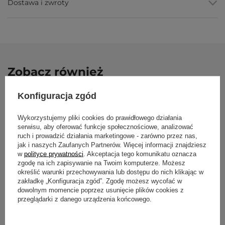
Dostawa i zwroty
wytarcia.
Biodegradowalna
, wg deklaracji producenta.
Parametry
Parametr
Wartość
Zobacz również
Marka / model
Bodhi Yoga Lotus Pro
OKAZJA
Konfiguracja zgód
Materiał
TPE (pianka termoplastyczna,
struktura komórkowa)
Mata do jogi Le
Wykorzystujemy pliki cookies do prawidłowego działania
niebieski z ma
Grubość
6 mm
serwisu, aby oferować funkcje społecznościowe, analizować
97,50 zł
ruch i prowadzić działania marketingowe - zarówno przez nas,
129,5
Wymiary
183 × 60 cm
jak i naszych Zaufanych Partnerów. Więcej informacji znajdziesz
Najniższa cena z 30 dn
w
polityce prywatności
. Akceptacja tego komunikatu oznacza
Waga
ok. 1,1 kg (±15%)
Cena regularna:
129,50 
zgodę na ich zapisywanie na Twoim komputerze. Możesz
Antypoślizgowość
dobra na sucho; maleje przy
określić warunki przechowywania lub dostępu do nich klikając w
intensywnym poceniu
zakładkę „Konfiguracja zgód”. Zgodę możesz wycofać w
dowolnym momencie poprzez usunięcie plików cookies z
Przeznaczenie
praktyka o średniej intensywności,
przeglądarki z danego urządzenia końcowego.
joga, pilates, medytacja
Mata do jogi Asana 4,5mm -
ciemnoturkusowa
Nie zalecana
hot joga i intensywnie potliwa