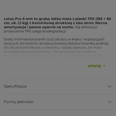
Lotus Pro 6 mm to gruba, lekka mata z pianki TPE (183 × 60
cm, ok. 1,1 kg) z komórkową strukturą z obu stron. Mocna
amortyzacja i pewne oparcie na sucho.
Wg deklaracji
producenta TPE ulega biodegradacji.
Sześć milimetrów pianki czuć od razu w klęku i w pozycjach
leżących, bo kolana i biodra przestają dotykać twardej podłogi.
Struktura komórkowa z wierzchu i spodu sprawia, że mata
przylega całą powierzchnią i nie przesuwa się nawet w
energiczniejszych sekwencjach. Przy intensywnym poceniu
przyczepność TPE słabnie, dlatego model najlepiej czuje się w
sesjach o średniej intensywności, o czym piszemy niżej.
Chcesz
wiecej
wiedzieć, czy to grubość dla Ciebie? Zapytaj nas przed
zakupem.
Zalety
Specyfikacja
Grubość 6 mm
, mocna amortyzacja kolan, nadgarstków i
kręgosłupa.
Formy płatności
Komórkowa struktura TPE z obu stron
, wysoka
przyczepność do podłoża i pod dłońmi na sucho.
Waga ok. 1,1 kg
, mimo grubości mata pozostaje lekka.
Pianka TPE
, nie chłonie potu ani zapachu, łatwa do