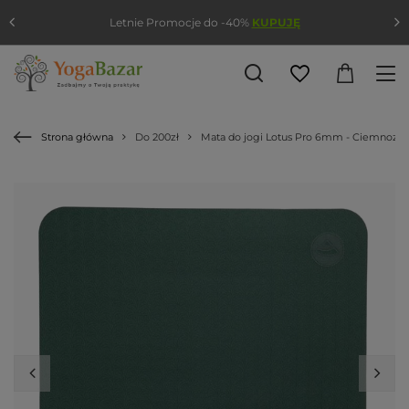
Letnie Promocje do -40%
KUPUJĘ
Strona główna
Do 200zł
Mata do jogi Lotus Pro 6mm - Ciemnozie