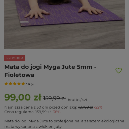
PROMOCJA
Mata do jogi Myga Jute 5mm -
Fioletowa
5.0
(
1
)
99,00 zł
159,99 zł
brutto
/
szt.
Najniższa cena z 30 dni przed obniżką:
127,99 zł
-22%
Cena regularna:
159,99 zł
-38%
Mata do jogi Myga Jute to profesjonalna, a zarazem ekologiczna
mata wykonana z włókien juty.