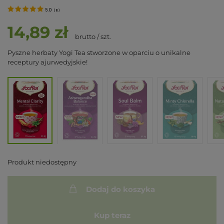
5.0
(
8
)
14,89 zł
brutto
/
szt.
Pyszne herbaty Yogi Tea stworzone w oparciu o unikalne
receptury ajurwedyjskie!
Produkt niedostępny
Dodaj do koszyka
Kup teraz