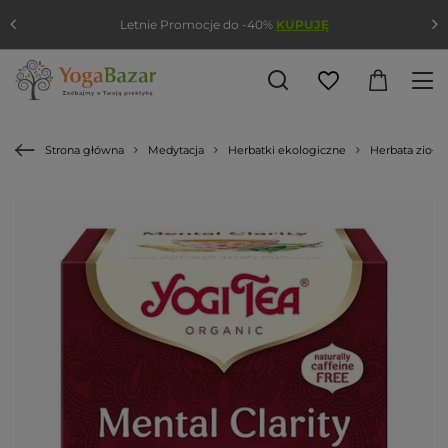
Letnie Promocje do -40%
KUPUJĘ
Strona główna
Medytacja
Herbatki ekologiczne
Herbata zioło