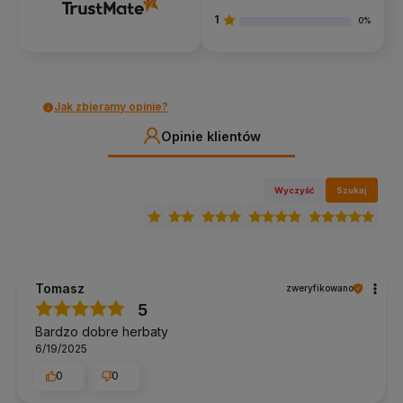
wałki do jogi
1
inne akcesoria do jogi
0%
W razie pytań napisz lub zadzwoń do nas
690 447 426
Jak zbieramy opinie?
Opinie klientów
Wyczyść
Szukaj
Tomasz
zweryfikowano
5
Bardzo dobre herbaty
6/19/2025
0
0