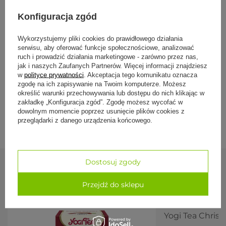
wprowadza harmonię w dni pełne wyzwań.
wiecej
Konfiguracja zgód
Smak:
Miętowy, orzeźwiający, wspomagający nową
perspektywę.
Wykorzystujemy pliki cookies do prawidłowego działania
Składniki:
Specyfikacja
serwisu, aby oferować funkcje społecznościowe, analizować
ruch i prowadzić działania marketingowe - zarówno przez nas,
Mięta pieprzowa* (18%), melisa* (15%), trawa cytrynowa*,
jak i naszych Zaufanych Partnerów. Więcej informacji znajdziesz
mięta zielona* (12%), lukrecja*, rooibos*, imbir*, cynamon*,
eukaliptus* (4%), korzeń żeńszenia* (2%), maca*, pieprz
w
polityce prywatności
. Akceptacja tego komunikatu oznacza
Formy płatności
czarny*, olejek pomarańczowy*, kardamon*, olejek z
zgodę na ich zapisywanie na Twoim komputerze. Możesz
mięty pieprzowej*.
określić warunki przechowywania lub dostępu do nich klikając w
*Z upraw ekologicznych.
zakładkę „Konfiguracja zgód”. Zgodę możesz wycofać w
Dostawa i zwroty
dowolnym momencie poprzez usunięcie plików cookies z
Certyfikaty:
przeglądarki z danego urządzenia końcowego.
PL-EKO-04
Rolnictwo spoza UE
Sposób przygotowania:
Dostosuj zgody
Umieść torebkę herbaty w filiżance.
Zobacz również
Zalej 250 ml świeżo przegotowanej wody.
Przejdź do sklepu
Zaparzaj przez około 6 minut.
Ciesz się smakiem i chwilą relaksu.
Dodatkowe informacje:
Yogi Tea Christ
Najlepiej spożyć przed: Patrz data na opakowaniu.