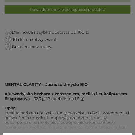
Powiadom mnie o dostępności produktu
Darmowa i szybka dostawa od 100 zł
30 dni na łatwy zwrot
Bezpieczne zakupy
MENTAL CLARITY – Jasność Umysłu BIO
Ajurwedyjska herbata z żeńszeniem, melisą i eukaliptusem
Ekspresowa
– 32,3 g: 17 torebek (po 1,9 g)
Opis:
Idealna herbata dla tych, którzy potrzebują chwili wytchnienia i
odświeżenia umysłu. Kompozycja żeńszenia, melisy,
eukaliptusa oraz mięty pieprzowej wspiera koncentrację,
pomaga się wyciszyć i skupić na tym, co istotne. Orzeźwiająca i
miętowa mieszanka sprzyja zachowaniu równowagi i