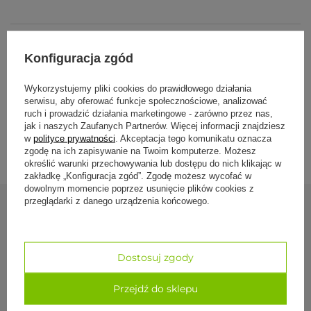
regeneracji. Kojący aromat tej herbaty przenosi Cię w spokojny
świat, pomagając znaleźć wewnętrzną równowagę.
Specyfikacja
Smak:
Konfiguracja zgód
Odprężająca, relaksująca, kojąca.
Formy płatności
Wykorzystujemy pliki cookies do prawidłowego działania
serwisu, aby oferować funkcje społecznościowe, analizować
Składniki:
ruch i prowadzić działania marketingowe - zarówno przez nas,
jak i naszych Zaufanych Partnerów. Więcej informacji znajdziesz
Dostawa i zwroty
Kwiat rumianku* (17%), koper włoski*, kwiat lipy* (15%),
w
polityce prywatności
. Akceptacja tego komunikatu oznacza
kardamon*, słód jęczmienny*, hibiskus*, lukrecja*,
zgodę na ich zapisywanie na Twoim komputerze. Możesz
lucerna*, liść maliny*, skórka pomarańczowa*, owoc
określić warunki przechowywania lub dostępu do nich klikając w
dzikiej róży* (2%), cynamon*, imbir*, goździki*, pieprz
zakładkę „Konfiguracja zgód”. Zgodę możesz wycofać w
czarny*.
dowolnym momencie poprzez usunięcie plików cookies z
*Z upraw ekologicznych.
przeglądarki z danego urządzenia końcowego.
Zobacz również
Sposób przygotowania:
Umieść torebkę w filiżance i zalej 250 ml świeżo
Dostosuj zgody
przegotowanej wody.
Zaparzaj przez 6–7 minut.
Yogi Tea Christ
Ciesz się chwilą odprężenia przy filiżance herbaty.
Przejdź do sklepu
14,49 zł