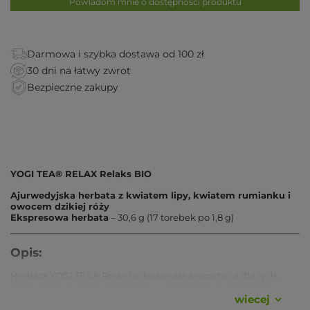
Powiadom mnie o dostępności produktu
Darmowa i szybka dostawa od 100 zł
30 dni na łatwy zwrot
Bezpieczne zakupy
YOGI TEA® RELAX Relaks BIO
Ajurwedyjska herbata z kwiatem lipy, kwiatem rumianku i
owocem dzikiej róży
Ekspresowa herbata
– 30,6 g (17 torebek po 1,8 g)
Opis:
Herbata YOGI TEA® Relax to doskonała propozycja dla tych,
którzy poszukują chwili spokoju w codziennym zabieganiu.
Subtelna mieszanka kwiatów lipy i rumianku z owocem dzikiej
wiecej
róży tworzy harmonijną kompozycję, idealną do relaksu i