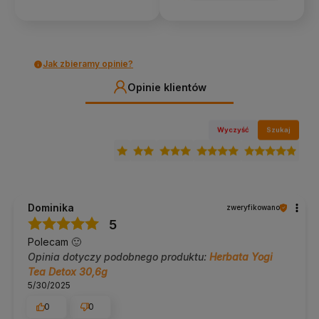
W naszej ofercie znajdziesz także:
klocki do jogi
paski do jogi
wałki do jogi
Jak zbieramy opinie?
inne akcesoria do jogi
Opinie klientów
W razie pytań napisz lub zadzwoń do nas
690 447 426
Wyczyść
Szukaj
Dominika
zweryfikowano
5
Polecam 🙂
Opinia dotyczy podobnego produktu:
Herbata Yogi
Tea Detox 30,6g
5/30/2025
0
0