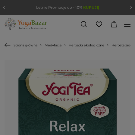
Letnie Promocje do -40%
KUPUJĘ
Strona główna
Medytacja
Herbatki ekologiczne
Herbata zioło