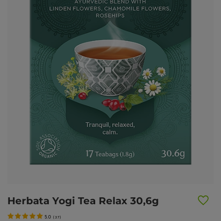
Herbata Yogi Tea Relax 30,6g
5.0
(
37
)