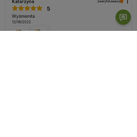
Katarzyna
zweryfikowano
5
Wyśmienita
12/18/2022
0
0
Małgorzata
zweryfikowano
5
Polecam
Opinia dotyczy podobnego produktu:
Herbata Yogi
Tea Detox 30,6g
12/17/2022
0
0
Anastasiya
zweryfikowano
5
good tasting with calm effect - all my family liked this tea
Opinia dotyczy podobnego produktu:
Herbata Yogi