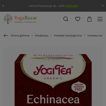
Letnie Promocje do -40%
KUPUJĘ
Strona główna
Medytacja
Herbatki ekologiczne
Herbata zioło