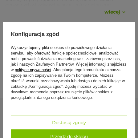
zdrowotnych właściwości, w połączeniu z rooibosem i
kardamonem, tworzy wyjątkową kompozycję, która zabiera nas
wiecej
w podróż pełną smaku i aromatu, pozostawiając uczucie
ochrony i wzmocnienia.
Smak:
Wspierająca, wzmacniająca, lekko cierpka.
Konfiguracja zgód
Specyfikacja
Składniki:
Wykorzystujemy pliki cookies do prawidłowego działania
Cynamon*, echinacea* (14%), imbir*, koper włoski*,
serwisu, aby oferować funkcje społecznościowe, analizować
rooibos* (10%), prażona cykoria*, karob*, kardamon* (4%),
Formy płatności
bazylia*, korzeń łopianu*, korzeń kurkumy*, czarny
ruch i prowadzić działania marketingowe - zarówno przez nas,
pieprz*, traganek*, ziarenka wanilii*.
jak i naszych Zaufanych Partnerów. Więcej informacji znajdziesz
*Z upraw ekologicznych.
w
polityce prywatności
. Akceptacja tego komunikatu oznacza
Dostawa i zwroty
zgodę na ich zapisywanie na Twoim komputerze. Możesz
Sposób przygotowania:
określić warunki przechowywania lub dostępu do nich klikając w
zakładkę „Konfiguracja zgód”. Zgodę możesz wycofać w
Zalej torebkę 250 ml świeżo przegotowanej wody.
dowolnym momencie poprzez usunięcie plików cookies z
Pozostaw do zaparzenia na około 5-6 minut.
Smacznego!
przeglądarki z danego urządzenia końcowego.
Producent:
YOGI TEA GmbH, Niemcy
Zobacz również
www
.yogitea
.com
Dostosuj zgody
Dystrybutor:
PRO-ECO, ul. Akacjowa 3, 62-002 Suchy Las
Tel.: 698 655 610
Przejdź do sklepu