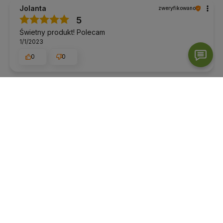
Jolanta
zweryfikowano
5
Świetny produkt! Polecam
1/1/2023
0
0
Beata
zweryfikowano
5
Aromatyczna herbatka na każdą porę roku:)
Opinia dotyczy podobnego produktu:
Herbata Yogi
Tea Ginger Orange 30,6g
7/10/2022
0
0
Julita
zweryfikowano
5
Jedna z moich ulubionych herbat na wieczór 😋