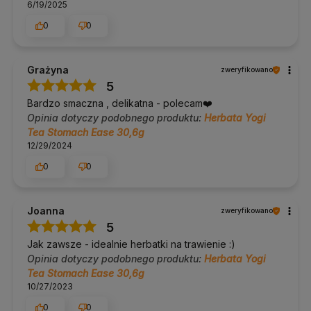
6/19/2025
0
0
Grażyna
zweryfikowano
5
Bardzo smaczna , delikatna - polecam❤️
Opinia dotyczy podobnego produktu:
Herbata Yogi
Tea Stomach Ease 30,6g
12/29/2024
0
0
Joanna
zweryfikowano
5
Jak zawsze - idealnie herbatki na trawienie :)
Opinia dotyczy podobnego produktu:
Herbata Yogi
Tea Stomach Ease 30,6g
10/27/2023
0
0