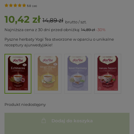
5.0
(
20
)
10,42 zł
14,89 zł
brutto
/
szt.
Najniższa cena z 30 dni przed obniżką:
14,89 zł
-30%
Pyszne herbaty Yogi Tea stworzone w oparciu o unikalne
receptury ajurwedyjskie!
Produkt niedostępny
Dodaj do koszyka