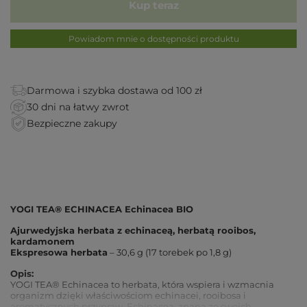
Kup teraz
Powiadom mnie o dostępności produktu
Darmowa i szybka dostawa od 100 zł
30 dni na łatwy zwrot
Bezpieczne zakupy
YOGI TEA® ECHINACEA Echinacea BIO
Ajurwedyjska herbata z echinaceą, herbatą rooibos,
kardamonem
Ekspresowa herbata
– 30,6 g (17 torebek po 1,8 g)
Opis:
YOGI TEA® Echinacea to herbata, która wspiera i wzmacnia
organizm dzięki właściwościom echinacei, rooibosa i
aromatycznych przypraw. Echinacea, znana ze swoich