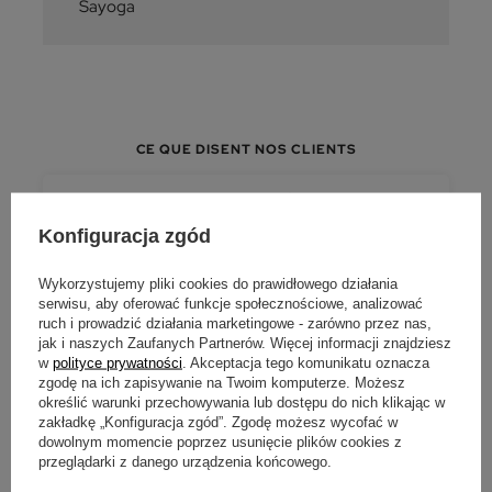
Sayoga
CE QUE DISENT NOS CLIENTS
★★★★★
4,9 / 5
· 900+ avis vérifiés sur TrustMate
Konfiguracja zgód
Wykorzystujemy pliki cookies do prawidłowego działania
serwisu, aby oferować funkcje społecznościowe, analizować
ruch i prowadzić działania marketingowe - zarówno przez nas,
★★★★★
jak i naszych Zaufanych Partnerów. Więcej informacji znajdziesz
w
polityce prywatności
. Akceptacja tego komunikatu oznacza
« Excellent — le colis est arrivé sous 24 heures.
zgodę na ich zapisywanie na Twoim komputerze. Możesz
Tout bien emballé, la boîte adaptée à la taille du
określić warunki przechowywania lub dostępu do nich klikając w
colis. Je recommande avec le plus grand plaisir.
zakładkę „Konfiguracja zgód”. Zgodę możesz wycofać w
»
dowolnym momencie poprzez usunięcie plików cookies z
przeglądarki z danego urządzenia końcowego.
AVIS OPINIAK