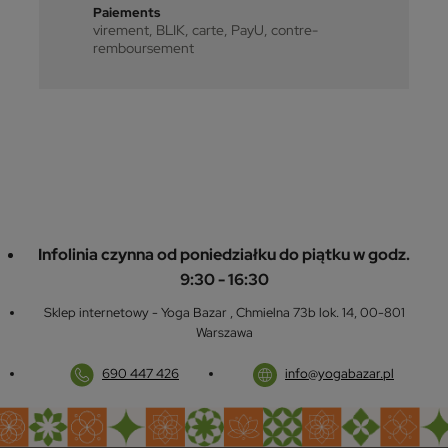
Paiements
virement, BLIK, carte, PayU, contre-
remboursement
Infolinia czynna od poniedziałku do piątku w godz.
9:30 - 16:30
Sklep internetowy - Yoga Bazar
,
Chmielna 73b lok. 14
,
00-801
Warszawa
690 447 426
info@yogabazar.pl