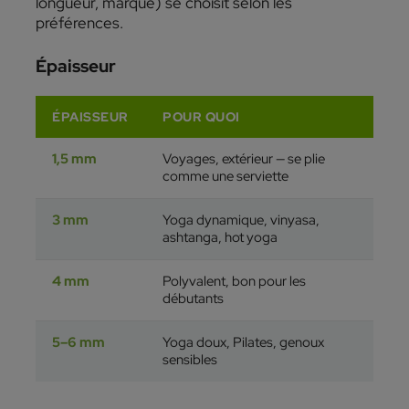
longueur, marque) se choisit selon les
préférences.
Épaisseur
ÉPAISSEUR
POUR QUOI
1,5 mm
Voyages, extérieur — se plie
comme une serviette
3 mm
Yoga dynamique, vinyasa,
ashtanga, hot yoga
4 mm
Polyvalent, bon pour les
débutants
5–6 mm
Yoga doux, Pilates, genoux
sensibles