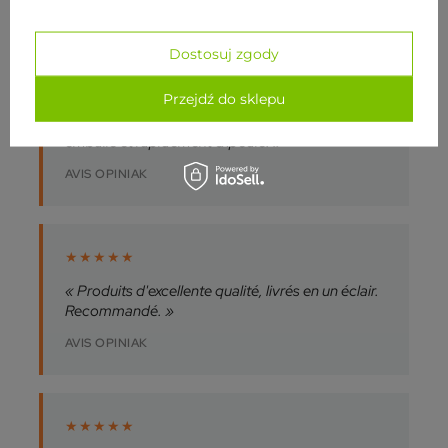
Dostosuj zgody
★★★★★
Przejdź do sklepu
« Je recommande yogabazar.pl. Fiable et
professionnel, le produit acheté était bien
emballé et rapidement expédié. »
AVIS OPINIAK
★★★★★
« Produits d'excellente qualité, livrés en un éclair.
Recommandé. »
AVIS OPINIAK
★★★★★