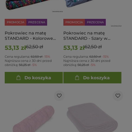
PROMOCJA
PRZECENA
PROMOCJA
PRZECENA
Pokrowiec na matę
Pokrowiec na matę
STANDARD - Kolorowe
STANDARD - Szary w
witraże
kropki
62,50 zł
62,50 zł
53,13 zł
53,13 zł
Cena regularna:
62,50 zł
-15%
Cena regularna:
62,50 zł
-15%
Najniższa cena z 30 dni przed
Najniższa cena z 30 dni przed
obniżką:
56,25 zł
-5%
obniżką:
56,25 zł
-5%
Do koszyka
Do koszyka