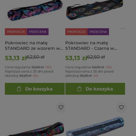
PROMOCJA
PRZECENA
PROMOCJA
PRZECENA
Pokrowiec na matę
Pokrowiec na matę
STANDARD ze wzorem w
STANDARD - Czarna w
pióra z odcieniem różu
kolorowe piórka
62,50 zł
62,50 zł
53,13 zł
53,13 zł
Cena regularna:
62,50 zł
-15%
Cena regularna:
62,50 zł
-15%
Najniższa cena z 30 dni przed
Najniższa cena z 30 dni przed
obniżką:
56,25 zł
-5%
obniżką:
56,25 zł
-5%
Do koszyka
Do koszyka