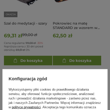
OKAZJA
Szal do medytacji - szary
Pokrowiec na matę
STANDARD ze wzorem w
serca i róże
99,00 zł
69,31 zł
62,50 zł
Cena regularna:
99,00 zł
-30%
Najniższa cena z 30 dni przed
obniżką:
69,31 zł
0%
Do koszyka
Do koszyka
Konfiguracja zgód
Wykorzystujemy pliki cookies do prawidłowego działania
serwisu, aby oferować funkcje społecznościowe, analizować
ruch i prowadzić działania marketingowe - zarówno przez nas,
jak i naszych Zaufanych Partnerów. Więcej informacji znajdziesz
w
polityce prywatności
. Akceptacja tego komunikatu oznacza