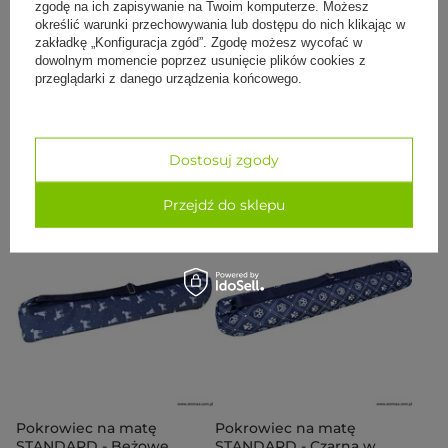
zgodę na ich zapisywanie na Twoim komputerze. Możesz
określić warunki przechowywania lub dostępu do nich klikając w
zakładkę „Konfiguracja zgód”. Zgodę możesz wycofać w
dowolnym momencie poprzez usunięcie plików cookies z
Pokrowiec na matę
Pokrowiec na matę
przeglądarki z danego urządzenia końcowego.
STANDARD - Bordowy
STANDARD - Bordowa Len
62,50 zł
62,50 zł
Dostosuj zgody
Do koszyka
Do koszyka
Przejdź do sklepu
Pokrowiec na matę
Pokrowiec na matę
STANDARD - Beżowe
STANDARD - Czarna w