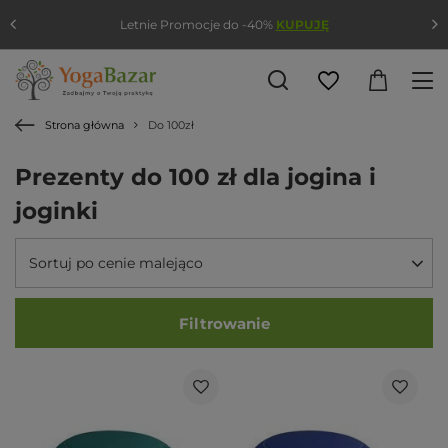
Letnie Promocje do -40%
KUPUJĘ
Strona główna
Do 100zł
Prezenty do 100 zł dla jogina i
joginki
Sortuj po cenie malejąco
Filtrowanie