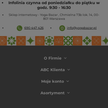
Infolinia czynna od poniedziałku do piątku w
godz. 9:30 - 16:30
Sklep internetowy - Yoga Bazar
,
Chmielna 73b lok. 14
,
00-
801
Warszawa
690 447 426
info@yogabazar.pl
O Firmie
ABC Klienta
Moje konto
Asortyment