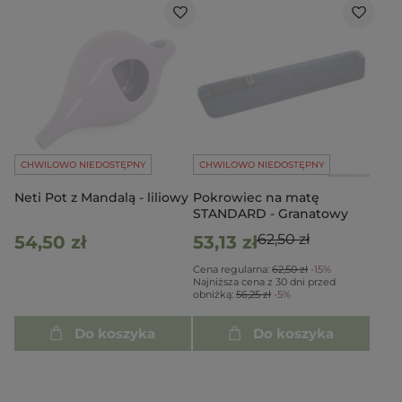
CHWILOWO NIEDOSTĘPNY
CHWILOWO NIEDOSTĘPNY
Neti Pot z Mandalą - liliowy
Pokrowiec na matę
STANDARD - Granatowy
62,50 zł
54,50 zł
53,13 zł
Cena regularna:
62,50 zł
-15%
Najniższa cena z 30 dni przed
obniżką:
56,25 zł
-5%
Do koszyka
Do koszyka