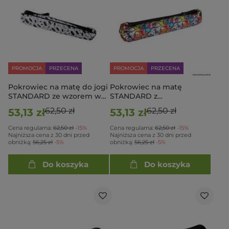
PROMOCJA
PRZECENA
PROMOCJA
PRZECENA
Pokrowiec na matę do jogi
Pokrowiec na matę
STANDARD ze wzorem w
STANDARD z
czarne i szare pióra
nowoczesnym wzorem
62,50 zł
62,50 zł
53,13 zł
53,13 zł
Cena regularna:
62,50 zł
-15%
Cena regularna:
62,50 zł
-15%
Najniższa cena z 30 dni przed
Najniższa cena z 30 dni przed
obniżką:
56,25 zł
-5%
obniżką:
56,25 zł
-5%
Do koszyka
Do koszyka