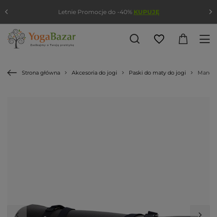
Letnie Promocje do -40%
KUPUJĘ
Strona główna
Akcesoria do jogi
Paski do maty do jogi
Manduk