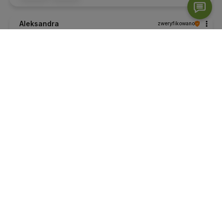
Aleksandra
zweryfikowano
5
Ocena klienta:
Doskonale
5/27/2025
0
0
Dominika
zweryfikowano
5
Ocena klienta:
Doskonale
4/17/2025
0
0
Marta
zweryfikowano
5
Ocena klienta:
Doskonale
2/28/2025