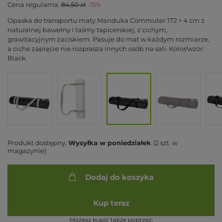
Cena regularna:
84,50 zł
-15%
Opaska do transportu maty Manduka Commuter 172 × 4 cm z
naturalnej bawełny i taśmy tapicerskiej, z cichym,
grawitacyjnym zaciskiem. Pasuje do mat w każdym rozmiarze,
a ciche zapięcie nie rozprasza innych osób na sali. Kolor/wzór:
Black.
Produkt dostępny
Wysyłka
w poniedziałek
(2 szt. w
magazynie)
Dodaj do koszyka
Kup teraz
Możesz kupić także poprzez: