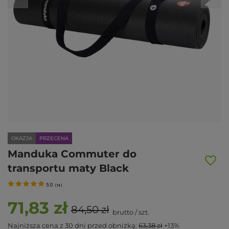
OKAZJA
PRZECENA
Manduka Commuter do
transportu maty Black
5.0
(
14
)
71,83 zł
84,50 zł
brutto
/
szt.
Najniższa cena z 30 dni przed obniżką:
63,38 zł
+13%