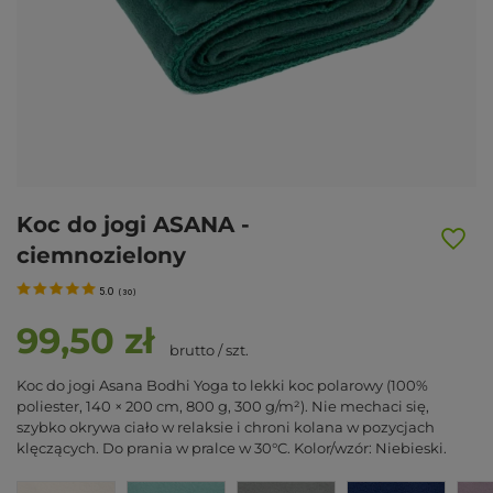
Koc do jogi ASANA -
ciemnozielony
5.0
(
30
)
99,50 zł
brutto
/
szt.
Koc do jogi Asana Bodhi Yoga to lekki koc polarowy (100%
poliester, 140 × 200 cm, 800 g, 300 g/m²). Nie mechaci się,
szybko okrywa ciało w relaksie i chroni kolana w pozycjach
klęczących. Do prania w pralce w 30°C. Kolor/wzór: Niebieski.