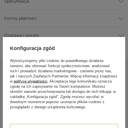
Specyfikacja
Nie mechaci się wg producenta
, zachowuje wygląd po
użytkowaniu.
Do prania w pralce (30°C)
, łatwy w utrzymaniu.
Formy płatności
Parametry
Dostawa i zwroty
Parametr
Wartość
Marka
Bodhi Yoga
Konfiguracja zgód
Materiał
100% poliester (polar), 300 g/m²
Wykorzystujemy pliki cookies do prawidłowego działania
serwisu, aby oferować funkcje społecznościowe, analizować
Wymiary
140 × 200 cm
ruch i prowadzić działania marketingowe - zarówno przez nas,
Zobacz również
Waga
800 g
jak i naszych Zaufanych Partnerów. Więcej informacji znajdziesz
w
polityce prywatności
. Akceptacja tego komunikatu oznacza
Pranie
pralka max 30°C
zgodę na ich zapisywanie na Twoim komputerze. Możesz
określić warunki przechowywania lub dostępu do nich klikając w
Zastosowanie
okrycie w relaksie, ochrona kolan
Koc do jogi ASA
zakładkę „Konfiguracja zgód”. Zgodę możesz wycofać w
dowolnym momencie poprzez usunięcie plików cookies z
99,50 zł
przeglądarki z danego urządzenia końcowego.
Dla kogo jest
Dla praktykujących, którzy chcą lekki, ciepły koc do
noszenia na zajęcia.