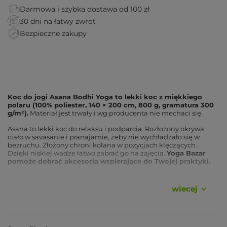
Darmowa i szybka dostawa od 100 zł
30 dni na łatwy zwrot
Bezpieczne zakupy
Koc do jogi Asana Bodhi Yoga to lekki koc z miękkiego
polaru (100% poliester, 140 × 200 cm, 800 g, gramatura 300
g/m²).
Materiał jest trwały i wg producenta nie mechaci się.
Asana to lekki koc do relaksu i podparcia. Rozłożony okrywa
ciało w savasanie i pranajamie, żeby nie wychładzało się w
bezruchu. Złożony chroni kolana w pozycjach klęczących.
Dzięki niskiej wadze łatwo zabrać go na zajęcia.
Yoga Bazar
pomoże dobrać akcesoria wspierające do Twojej praktyki.
Zalety
wiecej
Lekki polar (800 g)
, łatwy do noszenia na zajęcia i
szybkiego rozłożenia.
Miękki i ciepły
, przyjemnie okrywa ciało w relaksie.