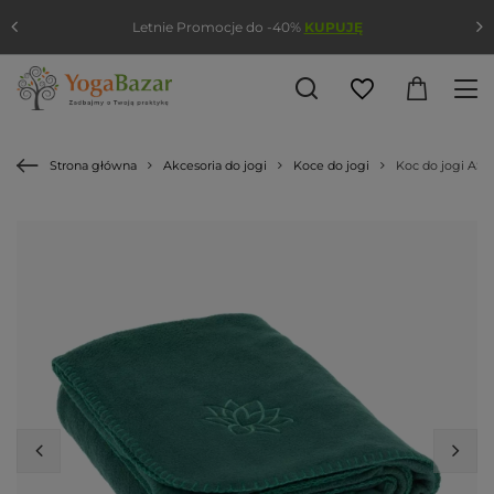
Letnie Promocje do -40%
KUPUJĘ
Strona główna
Akcesoria do jogi
Koce do jogi
Koc do jogi AS