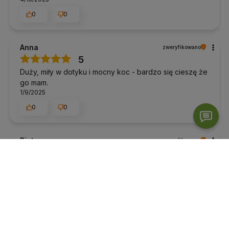
0
0
Anna
zweryfikowano
5
Duży, miły w dotyku i mocny koc - bardzo się cieszę że
go mam.
1/9/2025
0
0
Piotr
zweryfikowano
5
Prezent dla żony - zachwycona, od tygodnia używa
codziennie, już dwa razy (wg jej słów) przysnęła pod
nim w pokoju ćwiczeń i do sypialni dotarła w połowie
nocy. Jakość wykonania, kolor bez zastrzeżeń, więc
nie mogłem wystawić innej oceny.
12/31/2024