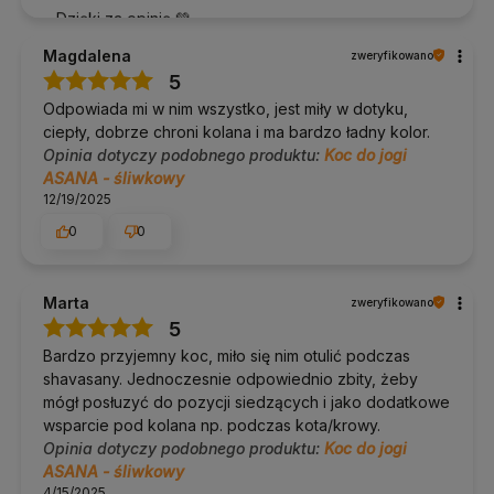
znajdziesz ich ponad 200 rodzajów:
maty do jogi oferta
.
Dzięki za opinię 💚
W naszej ofercie znajdziesz także:
Magdalena
zweryfikowano
klocki do jogi
5
paski do jogi
Odpowiada mi w nim wszystko, jest miły w dotyku,
wałki do jogi
inne akcesoria do jogi
ciepły, dobrze chroni kolana i ma bardzo ładny kolor.
Opinia dotyczy podobnego produktu:
Koc do jogi
W razie pytań napisz lub zadzwoń do nas
690 447 426
ASANA - śliwkowy
12/19/2025
0
0
Marta
zweryfikowano
5
Bardzo przyjemny koc, miło się nim otulić podczas
shavasany. Jednoczesnie odpowiednio zbity, żeby
mógł posłuzyć do pozycji siedzących i jako dodatkowe
wsparcie pod kolana np. podczas kota/krowy.
Opinia dotyczy podobnego produktu:
Koc do jogi
ASANA - śliwkowy
4/15/2025