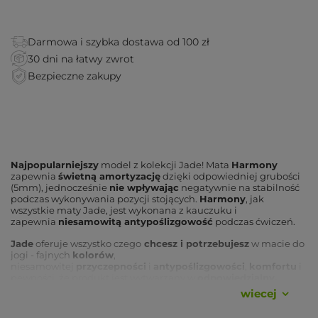
Darmowa i szybka dostawa od 100 zł
30 dni na łatwy zwrot
Bezpieczne zakupy
Najpopularniejszy
model z kolekcji Jade! Mata
Harmony
zapewnia
świetną amortyzację
dzięki odpowiedniej grubości
(5mm), jednocześnie
nie wpływając
negatywnie na stabilność
podczas wykonywania pozycji stojących.
Harmony
, jak
wszystkie maty Jade, jest wykonana z kauczuku i
zapewnia
niesamowitą antypoślizgowość
podczas ćwiczeń.
Jade
oferuje wszystko czego
chcesz i potrzebujesz
w macie do
jogi - fajnych
kolorów
,
niesamowitej
przyczepności
i
antypoślizgowości
,
komfortu
i
pewności, że produkt jest wytwarzany w
odpowiedzialny,
ekologiczny sposób
. Wszystkie maty Jade są wykonane
wiecej
z
naturalnego kauczuku
, zbieranego z drzew kauczukowych.
Jest to
surowiec odnawialny
, nie zawierający sztucznych