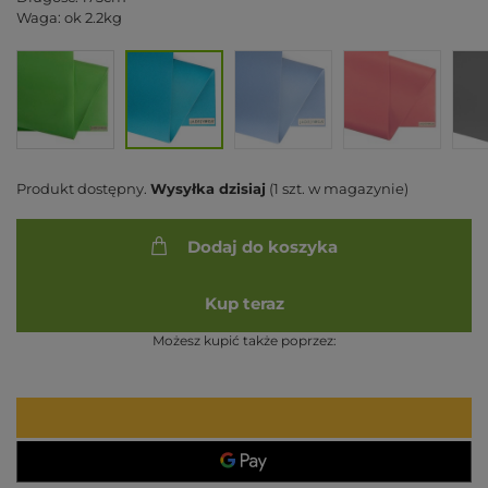
Waga: ok 2.2kg
Produkt dostępny
Wysyłka
dzisiaj
(1 szt. w magazynie)
Dodaj do koszyka
Kup teraz
Możesz kupić także poprzez: