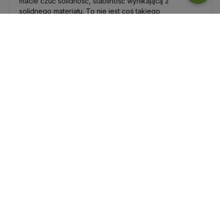
macie czuć solidność, stabilność wynikającą z
solidnego materiału. To nie jest coś takiego
nadmuchanego co waży 0,5kg ale solidna mata z
amortyzacją idealną dla mnie.
Opinia dotyczy podobnego produktu:
Mata do jogi
Jade Yoga Harmony 5mm (173cm) - Ciemnozielona
12/5/2024
0
0
Katarzyna
zweryfikowano
5
Super mata, idealna do jogi dynamicznej (stopy, dłonie
nie ślizgają się). Zapach kauczuku początkowo
intensywny, ale z czasem słabnie. Polecam!
Opinia dotyczy podobnego produktu:
Mata do jogi
Jade Yoga Harmony 5mm (173cm) - Malinowa
8/8/2024
0
0