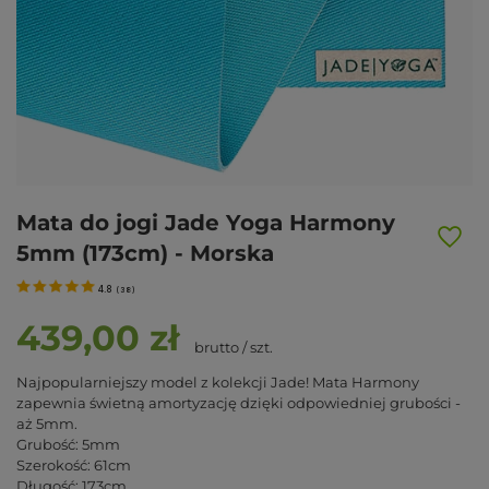
Mata do jogi Jade Yoga Harmony
5mm (173cm) - Morska
4.8
(
38
)
439,00 zł
brutto
/
szt.
Najpopularniejszy model z kolekcji Jade! Mata Harmony
zapewnia świetną amortyzację dzięki odpowiedniej grubości -
aż 5mm.
Grubość: 5mm
Szerokość: 61cm
Długość: 173cm