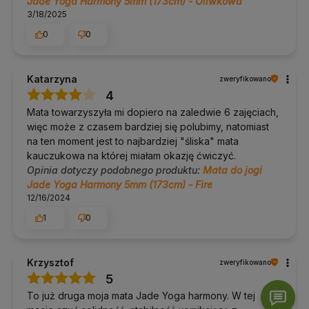
Jade Yoga Harmony 5mm (173cm) - Oliwkowa
3/18/2025
0
0
Katarzyna
zweryfikowano
4
Mata towarzyszyła mi dopiero na zaledwie 6 zajęciach,
więc może z czasem bardziej się polubimy, natomiast
na ten moment jest to najbardziej "śliska" mata
kauczukowa na której miałam okazję ćwiczyć.
Opinia dotyczy podobnego produktu:
Mata do jogi
Jade Yoga Harmony 5mm (173cm) - Fire
12/16/2024
1
0
Krzysztof
zweryfikowano
5
To już druga moja mata Jade Yoga harmony. W tej