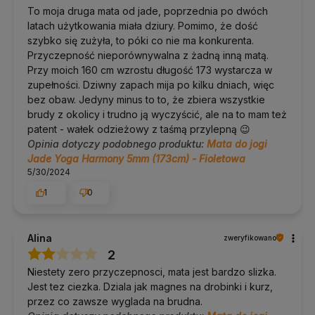
To moja druga mata od jade, poprzednia po dwóch
latach użytkowania miała dziury. Pomimo, że dość
szybko się zużyła, to póki co nie ma konkurenta.
Przyczepność nieporównywalna z żadną inną matą.
Przy moich 160 cm wzrostu długość 173 wystarcza w
zupełności. Dziwny zapach mija po kilku dniach, więc
bez obaw. Jedyny minus to to, że zbiera wszystkie
brudy z okolicy i trudno ją wyczyścić, ale na to mam też
patent - wałek odzieżowy z taśmą przylepną 😉
Opinia dotyczy podobnego produktu:
Mata do jogi
Jade Yoga Harmony 5mm (173cm) - Fioletowa
5/30/2024
1
0
Alina
zweryfikowano
2
Niestety zero przyczepnosci, mata jest bardzo slizka.
Jest tez ciezka. Dziala jak magnes na drobinki i kurz,
przez co zawsze wyglada na brudna.