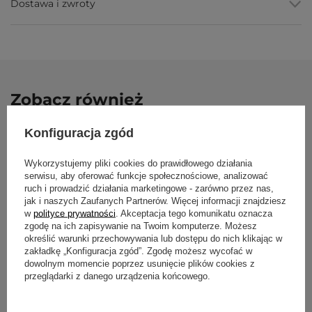
Dostawa i zwroty
Waga
: ok 2.2kg
Informacja dla osób uczulonych na lateks
Mimo, że maty Jade są w 99% wolne od lateksu, jako że są
wykonane z kauczuku, możliwa jest obecność śladowych ilości
protein lateksu. Z tego względu zalecamy, aby osoby uczulone
na lateks unikały kontaktu z matami Jade.
Zobacz również
Pielęgnacja
Konfiguracja zgód
Maty myjemy ręcznie zimną wodą i małą ilością szarego mydła.
Na koniec mycia spłukujemy porządnie i pozwalamy macie
Mata do jogi J
obeschnąć. Nie używać cleanerów UV ani nie suszyć na słońcu.
Wykorzystujemy pliki cookies do prawidłowego działania
5mm (173cm) - 
serwisu, aby oferować funkcje społecznościowe, analizować
Zapach
439,00 zł
ruch i prowadzić działania marketingowe - zarówno przez nas,
jak i naszych Zaufanych Partnerów. Więcej informacji znajdziesz
Maty Jade mają zapach kauczuku/gumy - jest to po prostu woń
w
polityce prywatności
. Akceptacja tego komunikatu oznacza
naturalnego kauczuku, która z czasem się ulotni.
zgodę na ich zapisywanie na Twoim komputerze. Możesz
określić warunki przechowywania lub dostępu do nich klikając w
zakładkę „Konfiguracja zgód”. Zgodę możesz wycofać w
Yoga Bazar to specjaliści od
mat do jogi
, w naszej ofercie
dowolnym momencie poprzez usunięcie plików cookies z
znajdziesz ich ponad 200 rodzajów:
maty do jogi oferta
.
przeglądarki z danego urządzenia końcowego.
W naszej ofercie znajdziesz także:
Mata do jogi Jade Yoga Harmony
5mm (173cm) - Morska
klocki do jogi