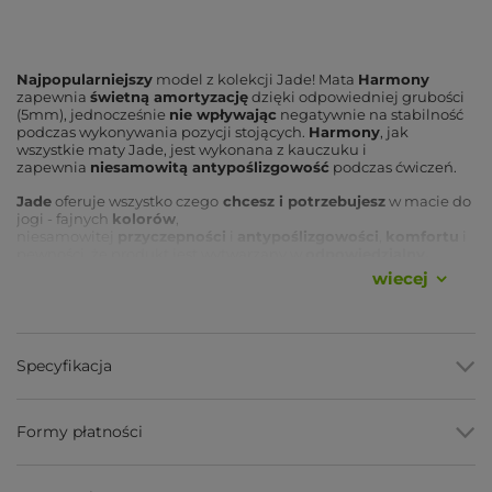
Najpopularniejszy
model z kolekcji Jade! Mata
Harmony
zapewnia
świetną amortyzację
dzięki odpowiedniej grubości
(5mm), jednocześnie
nie wpływając
negatywnie na stabilność
podczas wykonywania pozycji stojących.
Harmony
, jak
wszystkie maty Jade, jest wykonana z kauczuku i
zapewnia
niesamowitą antypoślizgowość
podczas ćwiczeń.
Jade
oferuje wszystko czego
chcesz i potrzebujesz
w macie do
jogi - fajnych
kolorów
,
niesamowitej
przyczepności
i
antypoślizgowości
,
komfortu
i
pewności, że produkt jest wytwarzany w
odpowiedzialny,
ekologiczny sposób
. Wszystkie maty Jade są wykonane
wiecej
z
naturalnego kauczuku
, zbieranego z drzew kauczukowych.
Jest to
surowiec odnawialny
, nie zawierający sztucznych
składników, PVC ani EVA. Jade, dzięki współpracy z
Trees for
the Future
(ang. Drzewa dla Przyszłości), sadzi
jedno drzewo
za każdą kupioną matę!
Do tej pory firma posadziła już
Specyfikacja
ponad
milion drzew!
Wymiary:
Formy płatności
Grubość
: 5mm
Szerokość
: 61cm
Długość
: 173cm