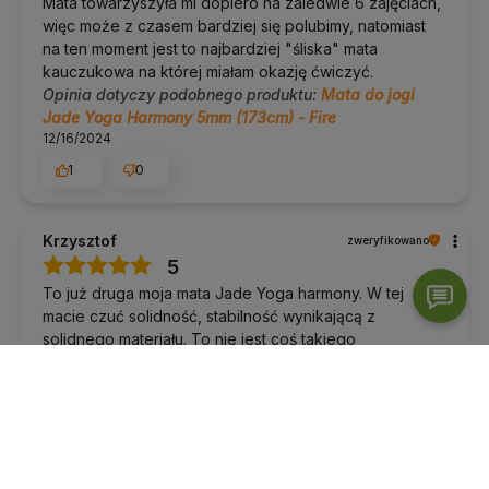
Mata towarzyszyła mi dopiero na zaledwie 6 zajęciach,
więc może z czasem bardziej się polubimy, natomiast
na ten moment jest to najbardziej "śliska" mata
kauczukowa na której miałam okazję ćwiczyć.
Opinia dotyczy podobnego produktu:
Mata do jogi
Jade Yoga Harmony 5mm (173cm) - Fire
12/16/2024
1
0
Krzysztof
zweryfikowano
5
To już druga moja mata Jade Yoga harmony. W tej
macie czuć solidność, stabilność wynikającą z
solidnego materiału. To nie jest coś takiego
nadmuchanego co waży 0,5kg ale solidna mata z
amortyzacją idealną dla mnie.
Opinia dotyczy podobnego produktu:
Mata do jogi
Jade Yoga Harmony 5mm (173cm) - Ciemnozielona
12/5/2024
0
0