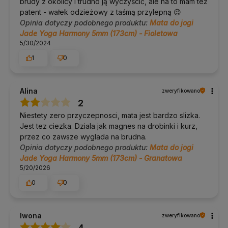
brudy z okolicy i trudno ją wyczyścić, ale na to mam też
patent - wałek odzieżowy z taśmą przylepną 😉
Opinia dotyczy podobnego produktu:
Mata do jogi
Jade Yoga Harmony 5mm (173cm) - Fioletowa
5/30/2024
1
0
Alina
zweryfikowano
2
Niestety zero przyczepnosci, mata jest bardzo slizka.
Jest tez ciezka. Dziala jak magnes na drobinki i kurz,
przez co zawsze wyglada na brudna.
Opinia dotyczy podobnego produktu:
Mata do jogi
Jade Yoga Harmony 5mm (173cm) - Granatowa
5/20/2026
0
0
Iwona
zweryfikowano
4