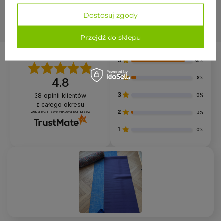
paski do jogi
439,00 zł
Dostosuj zgody
wałki do jogi
inne akcesoria do jogi
Przejdź do sklepu
W razie pytań napisz lub zadzwoń do nas
690 447 426
5
89%
4
8%
4.8
3
38
opinii klientów
0%
z całego okresu
2
zebranych i zweryfikowanych przez
3%
1
0%