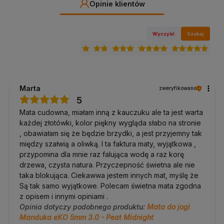
Opinie klientów
Pielęgnacja maty eKO® – jak zadbać o jej świeżość i
trwałość
Codzienne czyszczenie:
Wyczyść
Szukaj
Po każdej praktyce przetrzyj matę środkiem
Manduka Mat
Wash & Refresh
, aby zachować jej świeżość i czystość. Następnie
wytrzyj ją suchą, czystą ściereczką przed zwinięciem lub
ponownym użyciem.
Comiesięczne odżywienie:
Raz w miesiącu użyj
Manduka Natural Rubber Yoga Mat Restore
,
Marta
zweryfikowano
aby odżywić powierzchnię maty i zachować jej właściwości.
5
Pozostaw produkt na 5 minut, a potem delikatnie wytrzyj matę
do sucha.
Mata cudowna, miałam inną z kauczuku ale ta jest warta
każdej złotówki, kolor piękny wygląda słabo na stronie
Czego unikać:
, obawiałam się że będzie brzydki, a jest przyjemny tak
między szałwią a oliwką. I ta faktura maty, wyjątkowa ,
Nie pierz maty w pralce
– może to prowadzić do jej
przypomina dla mnie raz falująca wodę a raz korę
trwałego uszkodzenia.
drzewa, czysta natura. Przyczepność świetna ale nie
Nie zanurzaj jej w wodzie
ani nie mocz przez dłuższy
taka blokująca. Ciekawwa jestem innych mat, myślę że
czas.
Są tak samo wyjątkowe. Polecam świetna mata zgodna
Nie stosuj metody solnej.
z opisem i innymi opiniami .
Opinia dotyczy podobnego produktu:
Mata do jogi
Unikaj długotrwałego używania w wysokiej
Manduka eKO 5mm 3.0 - Peat Midnight
temperaturze
– może to przesuszyć gumę i obniżyć jej