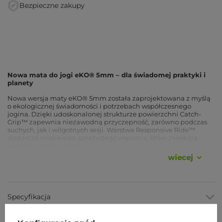
Bezpieczne zakupy
Nowa mata do jogi eKO® 5mm – dla świadomej praktyki i
planety
Nowa wersja maty eKO® 5mm została zaprojektowana z myślą
o ekologicznej świadomości i potrzebach współczesnego
jogina. Dzięki udoskonalonej strukturze powierzchni Catch-
Grip™ zapewnia niezawodną przyczepność, zarówno podczas
suchych, jak i wilgotnych sesji. Warstwa Responsive Ride™
dostarcza miękkiego, sprężystego wsparcia, które zwiększa
komfort każdej praktyki.
wiecej
Mata wykonana jest z odnawialnego kauczuku drzewnego z
recyklingu, pozyskiwanego poza rejonem Amazonii –
wspierając tym samym zrównoważony rozwój i Twoją codzienną
praktykę.
Specyfikacja
Maty z serii eKO® posiadają zamkniętokomórkową
powierzchnię, która nie absorbuje wilgoci, co zapobiega
namnażaniu się bakterii. Jednak podczas intensywnego