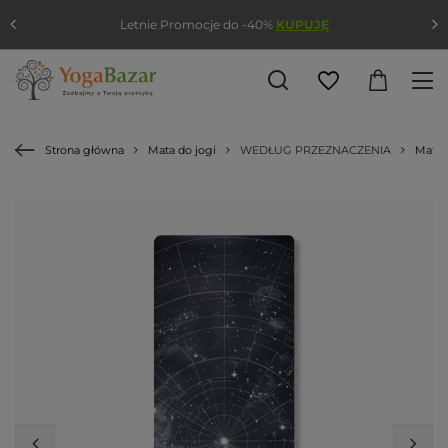
Letnie Promocje do -40%
KUPUJĘ
Strona główna
Mata do jogi
WEDŁUG PRZEZNACZENIA
Mata 