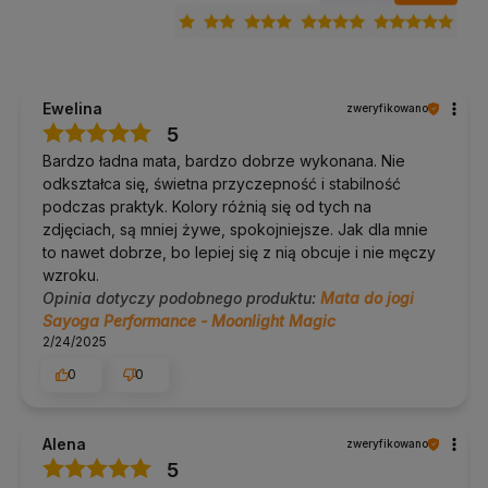
łagodny detergent
Dla kogo jest ta mata
Ewelina
zweryfikowano
Dla osób, które chcą jednej maty na wszystkie style
5
praktyki, od spokojnej po dynamiczną.
Dla początkujących, które nie wiedzą jeszcze, czy pocą im
Bardzo ładna mata, bardzo dobrze wykonana. Nie
się dłonie i stopy.
odkształca się, świetna przyczepność i stabilność
Dla praktykujących w domu i noszących matę do studia
raz lub dwa razy w tygodniu.
podczas praktyk. Kolory różnią się od tych na
Dla osób szukających przyczepności bez ręcznika i bez
zdjęciach, są mniej żywe, spokojniejsze. Jak dla mnie
zwilżania maty.
to nawet dobrze, bo lepiej się z nią obcuje i nie męczy
wzroku.
Dla kogo ta mata może nie być
Opinia dotyczy podobnego produktu:
Mata do jogi
odpowiednia
Sayoga Performance - Moonlight Magic
2/24/2025
Dla osób noszących matę codziennie
: 2,6 kg zaczyna
0
0
ciążyć, wygodniejsza będzie Performance Travel o wadze
1,2 kg.
Dla praktykujących hot jogę i bikram
: przy dużej ilości
potu mocniej trzyma Sayoga Intense z wierzchem z
Alena
zweryfikowano
mikrofibry.
Dla studiów jogi i wypożyczania
: przy intensywnym
5
użytkowaniu przez wiele osób naturalny kauczuk zużywa