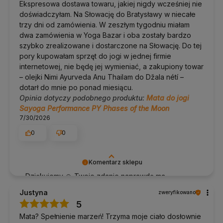
Ekspresowa dostawa towaru, jakiej nigdy wcześniej nie
się szybciej, a do sal lepiej sprawdzają się maty z PVC.
doświadczyłam. Na Słowację do Bratysławy w niecałe
trzy dni od zamówienia. W zeszłym tygodniu miałam
Poliuretan, czego się spodziewać
dwa zamówienia w Yoga Bazar i oba zostały bardzo
szybko zrealizowane i dostarczone na Słowację. Do tej
Na wierzchu z PU widać ślady użytkowania: plamy potu,
pory kupowałam sprzęt do jogi w jednej firmie
kropla kremu czy oliwki zostawiają znak. Nie wpływa to
na przyczepność.
internetowej, nie będę jej wymieniać, a zakupiony towar
Kolory nadruku są bardziej stonowane niż na zdjęciach
– olejki Nimi Ayurveda Anu Thailam do Džala nétí –
produktowych, które są robione w studyjnym świetle.
dotarł do mnie po ponad miesiącu.
Klientki najczęściej oceniają to jako zaletę.
Opinia dotyczy podobnego produktu:
Mata do jogi
Sayoga Performance PY Phases of the Moon
Wysoka jakość potwierdzona
7/30/2026
certyfikatem SGS
0
0
Zanim mata do jogi Sayoga pojawiła się w naszej ofercie,
uzyskała certyfikat międzynarodowego przedsiębiorstwa
certyfikacyjnego SGS. Potwierdza on, że produkt spełnia
Komentarz sklepu
krajowe i międzynarodowe normy oraz nie zawiera toksycznych
substancji.
Dziękujemy 🙏 Twoje zdanie naprawdę ma
znaczenie.
Justyna
zweryfikowano
Pielęgnacja i trwałość
5
Mata? Spełnienie marzeń! Trzyma moje ciało dosłownie
Przetrzyj wilgotną ściereczką po praktyce, w razie