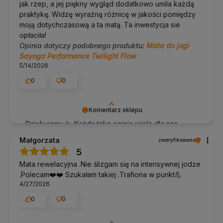
potrzeby z odrobiną łagodnego detergentu.
jak rzep, a jej piękny wygląd dodatkowo umila każdą
Dobrze spłucz i zostaw do wyschnięcia rozłożoną, nie
praktykę. Widzę wyraźną różnicę w jakości pomiędzy
zrolowaną.
moją dotychczasową a ta matą. Ta inwestycja sie
Nie pierz w pralce i nie używaj mocnych detergentów, bo
opłaciła!
resztki środka zostają w warstwie PU i pogarszają chwyt.
Unikaj kontaktu z kremami, olejkami i ostrymi
Opinia dotyczy podobnego produktu:
Mata do jogi
przedmiotami.
Sayoga Performance Twilight Flow
Zwijaj matę wierzchnią stroną na zewnątrz i przechowuj
5/14/2026
w suchym miejscu.
0
0
Dobierz do kompletu
Komentarz sklepu
Pasek do jogi Yoga Bazar
: szyty w Polsce, przydaje się od
pierwszych praktyk.
Dziękujemy 💫 Każda taka opinia wiele dla nas
Pokrowiec na matę
: wygodniejszy w noszeniu niż szelki,
znaczy.
pasek schowasz do środka.
Małgorzata
zweryfikowano
Klocki do jogi
: korkowe do uniwersalnego zastosowania,
piankowe w podróż.
5
Mata rewelacyjna .Nie ślizgam się na intensywnej jodze
Performance vs Intense, co wybrać
.Polecam❤️❤️ Szukałam takiej .Trafiona w punkt💪
4/27/2026
Kryterium
Performance
Intense
0
0
Wierzch
poliuretan
mikrofibra