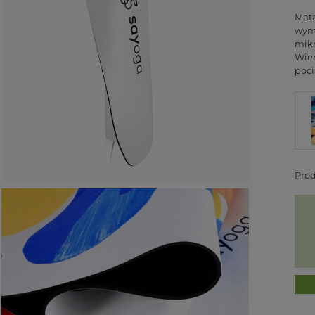
Mata
wymi
mikr
Wier
poci
Pro