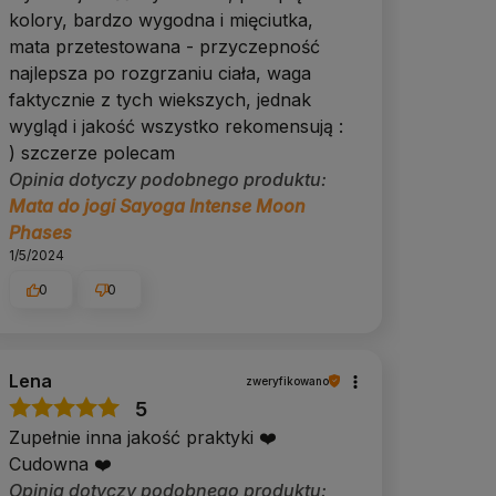
kolory, bardzo wygodna i mięciutka,
mata przetestowana - przyczepność
najlepsza po rozgrzaniu ciała, waga
faktycznie z tych wiekszych, jednak
wygląd i jakość wszystko rekomensują :
) szczerze polecam
Opinia dotyczy podobnego produktu:
Mata do jogi Sayoga Intense Moon
Phases
1/5/2024
0
0
Lena
zweryfikowano
5
Zupełnie inna jakość praktyki ❤️
Cudowna ❤️
Opinia dotyczy podobnego produktu: