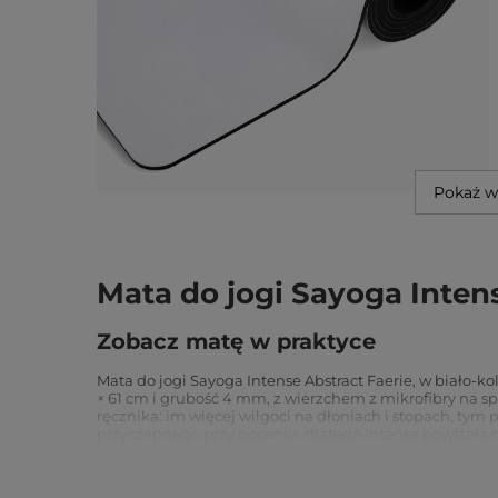
Pokaż w
Mata do jogi Sayoga Intens
Zobacz matę w praktyce
Mata do jogi Sayoga Intense Abstract Faerie, w biało-
× 61 cm i grubość 4 mm, z wierzchem z mikrofibry na s
ręcznika: im więcej wilgoci na dłoniach i stopach, tym
przyczepnego przy poceniu, dlatego Intense powstała d
To rozwiązuje problem, który przy innych matach kończ
zsuwania się warstwy. Waga 3,2 kg sprawia, że mata leży