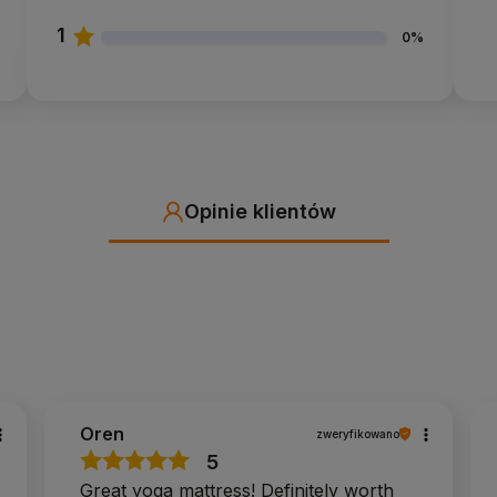
1
na ashtanga, intensywna praktyka
0%
ez zwilżenia maty
rowania, na co dzień przetarcie ściereczką
Opinie klientów
ą ashtangę.
 ręcznika na macie.
romisu na przyczepności, bo mikrofibra przyjmuje
powiednia
bra się ślizga i w spokojnej praktyce można stracić
st Performance z wierzchem z poliuretanu.
to najcięższa mata w ofercie Sayoga, wygodniejsza
Oren
zweryfikowano
wnym użytkowaniu przez wiele osób naturalny kauczuk
5
ę maty z PVC.
Great yoga mattress! Definitely worth