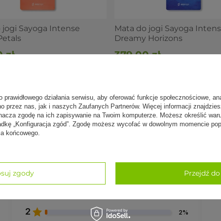
onie, jest miła w dotyku" – Irena
powierzchnia" – Sabina
 jogi Sayoga Intense
Mata do jogi Sayoga Inten
Petals
Dreamy Horizons
st miła w dotyku i ma świetną przyczepność" – Jowita
 zł
379,00 zł
o prawidłowego działania serwisu, aby oferować funkcje społecznościowe, an
no przez nas, jak i naszych Zaufanych Partnerów. Więcej informacji znajdzie
nacza zgodę na ich zapisywanie na Twoim komputerze. Możesz określić war
kładkę „Konfiguracja zgód”. Zgodę możesz wycofać w dowolnym momencie popr
nia końcowego.
5
92%
4
6%
suj zgody
Przejdź do
3
0%
2
2%