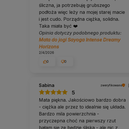
śliczna, ja potrzebuję grubszego
Mikrofibra, czego się spodziewać
podłoża więc leży na mojej starej macie
Mikrofibra działa odwrotnie niż większość materia
i jest cudo. Porządna ciężka, solidna.
trzyma najlepiej z wszystkich wierzchów.
Taka miała być ❤️
Jeśli podoba Ci się wzór, a nie pocisz się w prak
Przyczepność pojawia się od razu.
Opinia dotyczy podobnego produktu:
Kolory nadruku są bardziej stonowane niż na zdj
Mata do jogi Sayoga Intense Dreamy
świetle.
Horizons
2/4/2026
Wysoka jakość potwierdzona certy
0
0
Zanim mata do jogi Sayoga pojawiła się w naszej oferc
przedsiębiorstwa certyfikacyjnego SGS. Potwierdza on
oraz nie zawiera toksycznych substancji.
Sabina
zweryfikowano
Pielęgnacja i trwałość
5
Mata piękna. Jakościowo bardzo dobra
Mikrofibrę można prać w pralce: 30 stopni, bez wi
Na co dzień wystarczy przetarcie wilgotną ściere
- ciężka ale przez to idealnie się układa.
Susz rozłożoną, nie zrolowaną, z dala od kaloryfera
Bardzo mila powierzchnia -
Spód z kauczuku przetrzyj roztworem wody z oct
Zwijaj matę wierzchnią stroną na zewnątrz i pr
przyczepna choć na pierwszy rzut
bałam się ze będzie śliska - ale nic z