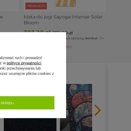
PROMOCJA
se
Mata do jogi Sayoga Intense Solar
Bloom
303,20 zł
379,00 zł
Najniższa cena z 30 dni przed obniżką:
341,10 zł
-11%
Cena regularna:
379,00 zł
-20%
alizować ruch i prowadzić
sz w
polityce prywatności
.
unki przechowywania lub
zez usunięcie plików cookies z
 sklepu