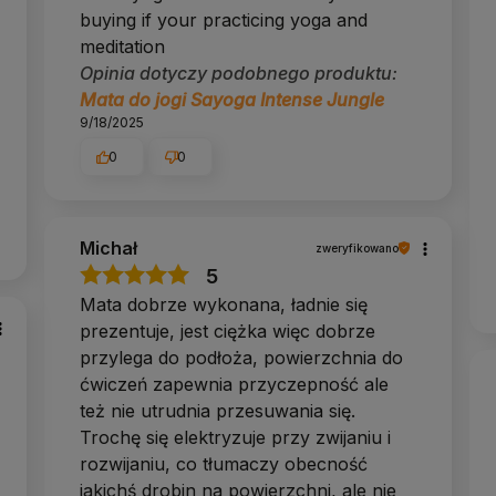
buying if your practicing yoga and
meditation
łów: przy suchych dłoniach jest śliska, przy wilgotnych
Opinia dotyczy podobnego produktu:
Mata do jogi Sayoga Intense Jungle
tyce, wystarczy spryskiwacz z wodą obok maty.
9/18/2025
ęciach produktowych, które są robione w studyjnym
0
0
fikatem SGS
Michał
zweryfikowano
ie, uzyskała certyfikat międzynarodowego
, że produkt spełnia krajowe i międzynarodowe normy
5
Mata dobrze wykonana, ładnie się
prezentuje, jest ciężka więc dobrze
przylega do podłoża, powierzchnia do
ćwiczeń zapewnia przyczepność ale
rowania i bez suszarki.
czką po praktyce.
też nie utrudnia przesuwania się.
 i słońca.
Trochę się elektryzuje przy zwijaniu i
em jabłkowym w proporcji pół na pół.
zechowuj w suchym miejscu.
rozwijaniu, co tłumaczy obecność
jakichś drobin na powierzchni, ale nie