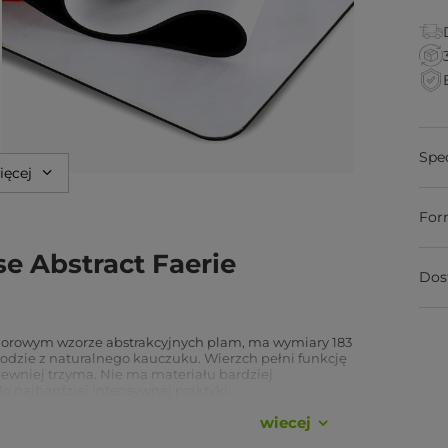
Spe
ięcej
For
e Abstract Faerie
Dos
kolorowym wzorze abstrakcyjnych plam, ma wymiary 183
podzie z naturalnego kauczuku. Wierzch pełni funkcję
 pewniej trzyma. Nie ma materiału bardziej
o najbardziej intensywnej praktyki.
y się ręcznikiem: żadnego układania, poprawiania i
wiecej
 płasko od razu po rozłożeniu i nie przesuwa się po