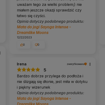
uważam tego za wielki problem;) nie
miałem jeszcze okazji sprawdzić czy
aje się od pierwszych praktyk.
łatwo się czyści.
ż szelki, pasek schowasz do środka.
sowania, piankowe w podróż.
Opinia dotyczy podobnego produktu:
Mata do jogi Sayoga Intense -
Dreamlike Moons
12/22/2023
Performance
0
0
poliuretan
enia
tak
Irena
zweryfikowano
tak
5
ok. 2,6 kg
Bardzo dobrze przylega do podłoża i
nie
nie ślizgają się dłonie, jest miła w dotyku
i piękny wizerunek
 dynamicznej ashtangi
każdego stylu praktyki
Opinia dotyczy podobnego produktu:
 Jeśli nie masz pewności, bezpieczniejszy jest
Mata do jogi Sayoga Intense -
Dreamlike Moons