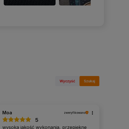
Wyczyść
Szukaj
Moa
zweryfikowano
5
wysoka jakość wykonania, przepiękne