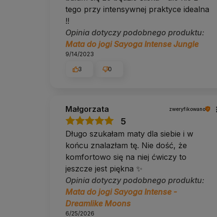
Dobierz do kompletu
tego przy intensywnej praktyce idealna
!!
Pasek do jogi Yoga Bazar
: szyty w Polsce, przyd
Opinia dotyczy podobnego produktu:
Pokrowiec na matę
: wygodniejszy w noszeniu ni
Klocki do jogi
: korkowe do uniwersalnego zasto
Mata do jogi Sayoga Intense Jungle
9/14/2023
Intense vs Performance, co wybrać
3
0
Kryterium
Intense
Wierzch
mikrofibra
Małgorzata
zweryfikowano
Trzyma na suchych dłoniach
nie, wymaga zwilż
5
Długo szukałam maty dla siebie i w
Trzyma przy poceniu
maksymalnie
końcu znalazłam tę. Nie dość, że
Waga
ok. 3,2 kg
komfortowo się na niej ćwiczy to
Pranie w pralce
tak, 30 stopni
jeszcze jest piękna ✨
Opinia dotyczy podobnego produktu:
Najlepsza do
hot jogi, bikramu,
Mata do jogi Sayoga Intense -
Intense wybieraj wtedy, gdy wiesz, że mocno się pocisz.
Dreamlike Moons
Performance.
6/25/2026