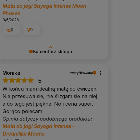
Mata do jogi Sayoga Intense Moon
Phases
8/5/2026
0
0
Komentarz sklepu
Dziękujemy 💚 Cieszymy się, że
możemy towarzyszyć Twojej praktyce.
Monika
zweryfikowano
5
W końcu mam idealną matę do ćwiczeń.
Nie przesuwa sie, nie ślizgam się na niej
a do tego jest piękna. No i cena super.
Gorąco polecam
Opinia dotyczy podobnego produktu:
Mata do jogi Sayoga Intense -
Dreamlike Moons