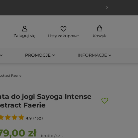
Zaloguj się
Listy zakupowe
Koszyk
PROMOCJE
INFORMACJE
stract Faerie
ta do jogi Sayoga Intense
stract Faerie
4.9
(
152
)
79,00 zł
brutto
/
szt.