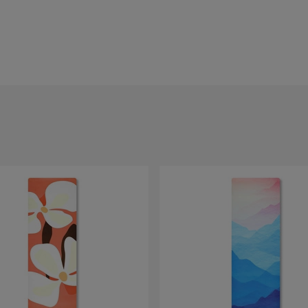
ych i ochronę kolan oraz nadgarstków w klęku.
na prać w pralce.
iednia?
Zadzwoń lub napisz
, pomożemy dopasować
 granacie, koralowej czerwieni, kobalcie, błękicie i
 a rozłożone są wzdłuż całej maty, więc wzór nie ma
ma materiału bardziej przyczepnego przy wilgoci niż
e trzeba nic poprawiać w trakcie praktyki.
, także na zimnej podłodze.
ów.
0 stopni, bez wirowania.
00 opinii
klientów.