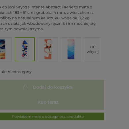
 do jogi Sayoga Intense Abstract Faerie to mata o
arach 183 × 61 cm i grubości 4 mm, z wierzchem z
ofibry na naturalnym kauczuku, waga ok. 3,2 kg.
zch działa jak wbudowany ręcznik i im mocniej się
sz, tym pewniej trzyma.
+10
więcej
dukt niedostępny
Dodaj do koszyka
Kup teraz
Powiadom mnie o dostępności produktu