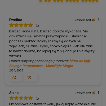
Dla kogo jest ta mata
Ewelina
zweryfikowano
Dla osób, które chcą jednej maty na wszystkie style
5
praktyki, od spokojnej po dynamiczną.
Dla początkujących, które nie wiedzą jeszcze, czy pocą im
Bardzo ładna mata, bardzo dobrze wykonana. Nie
się dłonie i stopy.
odkształca się, świetna przyczepność i stabilność
Dla praktykujących w domu i noszących matę do studia
raz lub dwa razy w tygodniu.
podczas praktyk. Kolory różnią się od tych na
Dla osób szukających przyczepności bez ręcznika i bez
zdjęciach, są mniej żywe, spokojniejsze. Jak dla mnie
zwilżania maty.
to nawet dobrze, bo lepiej się z nią obcuje i nie męczy
wzroku.
Dla kogo ta mata może nie być
Opinia dotyczy podobnego produktu:
Mata do jogi
odpowiednia
Sayoga Performance - Moonlight Magic
2/24/2025
Dla osób noszących matę codziennie
: 2,6 kg zaczyna
0
0
ciążyć, wygodniejsza będzie Performance Travel o wadze
1,2 kg.
Dla praktykujących hot jogę i bikram
: przy dużej ilości
potu mocniej trzyma Sayoga Intense z wierzchem z
Alena
zweryfikowano
mikrofibry.
Dla studiów jogi i wypożyczania
: przy intensywnym
5
użytkowaniu przez wiele osób naturalny kauczuk zużywa
Ekspresowa dostawa towaru, jakiej nigdy wcześniej nie
się szybciej, a do sal lepiej sprawdzają się maty z PVC.