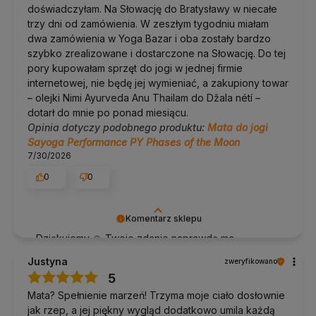
doświadczyłam. Na Słowację do Bratysławy w niecałe
trzy dni od zamówienia. W zeszłym tygodniu miałam
Poliuretan, czego się spodziewać
dwa zamówienia w Yoga Bazar i oba zostały bardzo
szybko zrealizowane i dostarczone na Słowację. Do tej
Na wierzchu z PU widać ślady użytkowania: plamy potu,
pory kupowałam sprzęt do jogi w jednej firmie
kropla kremu czy oliwki zostawiają znak. Nie wpływa to
na przyczepność.
internetowej, nie będę jej wymieniać, a zakupiony towar
Kolory nadruku są bardziej stonowane niż na zdjęciach
– olejki Nimi Ayurveda Anu Thailam do Džala nétí –
produktowych, które są robione w studyjnym świetle.
dotarł do mnie po ponad miesiącu.
Klientki najczęściej oceniają to jako zaletę.
Opinia dotyczy podobnego produktu:
Mata do jogi
Sayoga Performance PY Phases of the Moon
Wysoka jakość potwierdzona
7/30/2026
certyfikatem SGS
0
0
Zanim mata do jogi Sayoga pojawiła się w naszej ofercie,
uzyskała certyfikat międzynarodowego przedsiębiorstwa
certyfikacyjnego SGS. Potwierdza on, że produkt spełnia
Komentarz sklepu
krajowe i międzynarodowe normy oraz nie zawiera toksycznych
substancji.
Dziękujemy 🙏 Twoje zdanie naprawdę ma
znaczenie.
Justyna
zweryfikowano
Pielęgnacja i trwałość
5
Mata? Spełnienie marzeń! Trzyma moje ciało dosłownie
Przetrzyj wilgotną ściereczką po praktyce, w razie
potrzeby z odrobiną łagodnego detergentu.
jak rzep, a jej piękny wygląd dodatkowo umila każdą