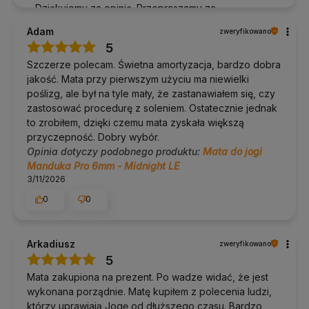
Dziękujemy za opinię. Przepraszamy za
rozbieżność w kolorze — zdjęcie faktycznie mogło
Adam
zweryfikowano
wprowadzać w błąd. Producent niestety dość
5
często zmienia kolorystykę znaczków między
Szczerze polecam. Świetna amortyzacja, bardzo dobra
partiami produktu :) Dołożymy starań, aby zdjęcia i
jakość. Mata przy pierwszym użyciu ma niewielki
opis były jak najbardziej aktualne i zgodne z
poślizg, ale był na tyle mały, że zastanawiałem się, czy
rzeczywistym wyglądem.
zastosować procedurę z soleniem. Ostatecznie jednak
to zrobiłem, dzięki czemu mata zyskała większą
przyczepność. Dobry wybór.
Opinia dotyczy podobnego produktu:
Mata do jogi
Manduka Pro 6mm - Midnight LE
3/11/2026
0
0
Arkadiusz
zweryfikowano
5
Mata zakupiona na prezent. Po wadze widać, że jest
wykonana porządnie. Matę kupiłem z polecenia ludzi,
którzy uprawiają Jogę od dłuższego czasu. Bardzo