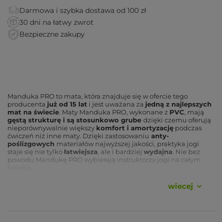
Darmowa i szybka dostawa od 100 zł
30 dni na łatwy zwrot
Bezpieczne zakupy
Manduka PRO to mata, która znajduje się w ofercie tego
producenta
już od 15 lat
i jest uważana za
jedną z najlepszych
mat na świecie
. Maty Manduka PRO, wykonane z
PVC
, mają
gęstą strukturę i są stosunkowo grube
dzięki czemu oferują
nieporównywalnie większy
komfort i amortyzację
podczas
ćwiczeń niż inne maty. Dzięki zastosowaniu
anty-
poślizgowych
materiałów najwyższej jakości, praktyka jogi
staje się nie tylko
łatwiejsza
, ale i bardziej
wydajna
. Nie bez
powodu Mandukę PRO wybierają instruktorzy jogi na całym
świecie.
Waga maty:
3.2kg
wiecej
Rozmiar maty:
180cm na 66cm, grubość 6mm
Świetna do jogi
dynamicznej
Z
dożywotnią gwarancją
Komfortowo amortyzuje
kręgosłup, biodra, kolana i