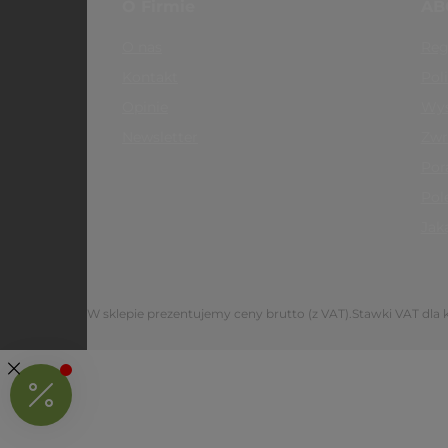
O Firmie
AB
Przeznaczenie
praktyka w terenie (trawa, pias
O nas
Reg
Nie zalecana
jako mata amortyzująca; na gł
Kontakt
Pol
Opinie
Wys
Dla kogo jest
Newsletter
Zwr
Do praktyki na świeżym powietrzu, na trawie, pi
Por
Na wyjazdy i retreaty, gdy liczy się niska waga i m
Dla ceniących naturalny, tekstylny materiał i łatw
Pol
Jak
Dla kogo nie jest
Jako główna mata amortyzująca
, to tekstylny
nadgarstkom przyda się mata 4–6 mm.
Mata do 
Na gładką, twardą podłogę bez podkładu
, dyw
W sklepie prezentujemy ceny brutto (z VAT).
Stawki VAT dla
rozłożyć go na cięższej macie.
Mata do jogi Mand
Powierzchnia i użycie, czego się s
Shala to tekstylny dywanik do praktyki w terenie, 
naturalnym, lekko nierównym podłożu splot bawełny daj
warto rozłożyć ją na macie.