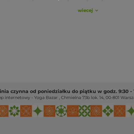
wiecej
ia, która układa się na nierównym terenie.
i się w bagażu na podróże i retreaty.
sku wystarczy wrzucić ją do pralki.
rowca pochodzi z odzysku (wg producenta).
linia czynna od poniedziałku do piątku w godz. 9:30 - 
oliester (tekstylna)
ep internetowy - Yoga Bazar
,
Chmielna 73b lok. 14
,
00-801
Warsz