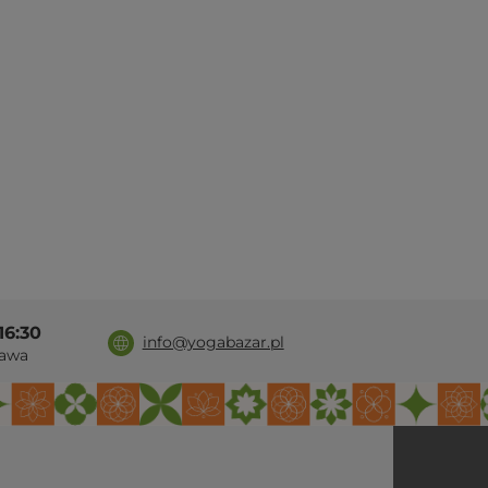
16:30
info@yogabazar.pl
awa