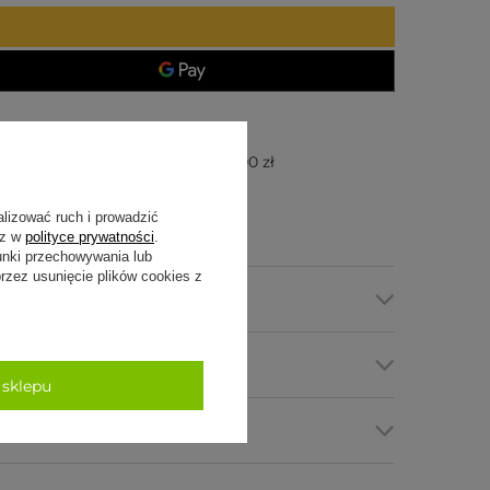
Darmowa i szybka dostawa od 100 zł
30 dni na łatwy zwrot
Bezpieczne zakupy
alizować ruch i prowadzić
sz w
polityce prywatności
.
unki przechowywania lub
zez usunięcie plików cookies z
cyfikacja
my płatności
 sklepu
tawa i zwroty