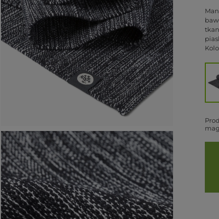
Mand
bawe
tkan
pias
Kolo
Pro
mag