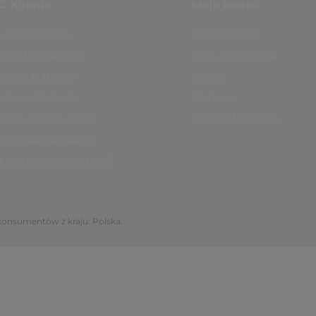
C Klienta
Moje konto
ek, nierówne podłoże), podróże, retreaty
ulamin sklepu
Zarejestruj się
adkiej podłodze bez podkładu
ityka prywatności
Moje zamówienia
yłka i płatności
Koszyk
oty i reklamacje
Ulubione
asku i nierównym podłożu.
adnik jogowy (FAQ)
Historia transakcji
ała objętość.
e pranie.
ecaj nasze produkty
ą matę do jogi wybrać?
 dywanik, a nie mata piankowa, więc kolanom i
jogi Manduka eKO 5 mm 3.0
anik potrafi się wtedy przesuwać, dlatego warto
 konsumentów z kraju:
Polska
.
uka PRO Lite 4,7 mm Indulge
podziewać
a nie mata antypoślizgowa w klasycznym sensie.
Na
e wygodne i stabilne oparcie, a na śliskiej podłodze