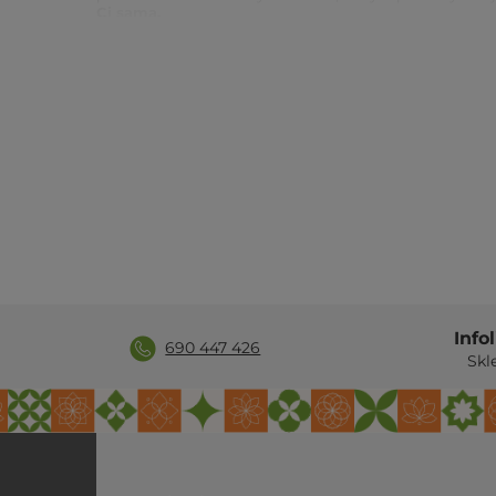
Ci sama.
Zalety
Tkana bawełna
, miękka, oddychająca powierzchn
Składana i lekka (ok. 1,1 kg)
, bez problemu mieśc
Do prania w pralce
, po sesji na trawie czy na pia
Ręcznie tkana z bawełny z recyklingu
, 95% su
Parametry
Parametr
Wartość
Marka / model
Manduka Shala Rug
Info
Materiał
95% bawełna z recyklingu + 5% p
690 447 426
Skl
Wymiary
180 × 66 cm
Waga
ok. 1,1 kg (±15%)
Konstrukcja
tkana, składana; ręcznie tkana
Pranie
nadaje się do prania w pralce