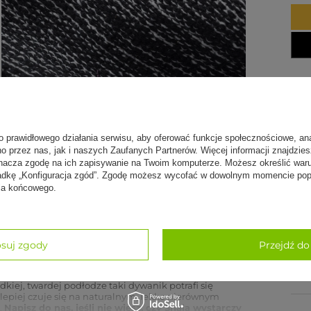
o prawidłowego działania serwisu, aby oferować funkcje społecznościowe, an
no przez nas, jak i naszych Zaufanych Partnerów. Więcej informacji znajdzie
ięcej
nacza zgodę na ich zapisywanie na Twoim komputerze. Możesz określić war
kładkę „Konfiguracja zgód”. Zgodę możesz wycofać w dowolnym momencie popr
nia końcowego.
Spe
k (180 × 66 cm, ok. 1,1 kg) do praktyki blisko
ana w 95% z bawełny z recyklingu i 5% poliestru,
For
suj zgody
Przejdź do
ym dywanikiem do jogi: lekkim, składanym i
Dos
 terenu, dlatego dobrze pracuje na wyjazdach,
dkiej, twardej podłodze taki dywanik potrafi się
lepiej czuje się na naturalnym, lekko nierównym
.
Napisz do nas, jeśli nie wiesz, czy Shala wystarczy