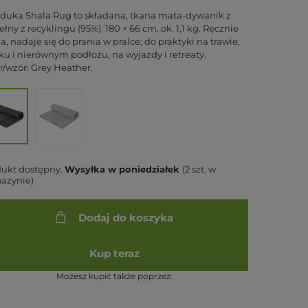
uka Shala Rug to składana, tkana mata-dywanik z
łny z recyklingu (95%). 180 × 66 cm, ok. 1,1 kg. Ręcznie
a, nadaje się do prania w pralce; do praktyki na trawie,
ku i nierównym podłożu, na wyjazdy i retreaty.
r/wzór: Grey Heather.
dukt dostępny
Wysyłka
w poniedziałek
(2 szt. w
azynie)
Dodaj do koszyka
Kup teraz
Możesz kupić także poprzez: