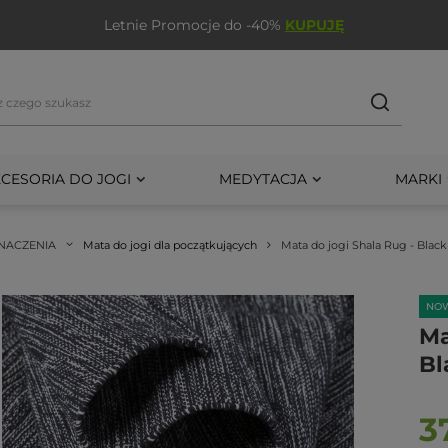
Letnie Promocje do -40%
KUPUJĘ
CESORIA DO JOGI
MEDYTACJA
MARKI
NACZENIA
Mata do jogi dla początkujących
Mata do jogi Shala Rug - Blac
NO
Ma
Bl
3