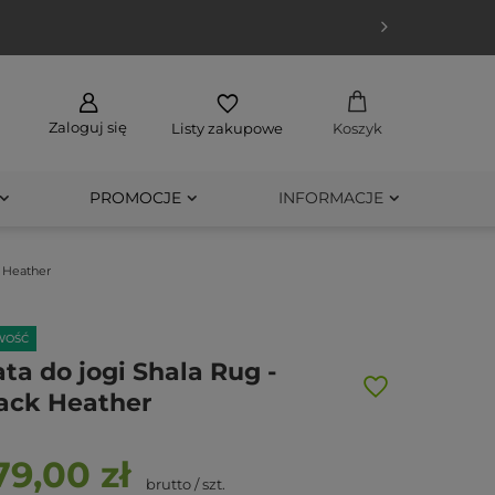
Zaloguj się
Listy zakupowe
Koszyk
PROMOCJE
INFORMACJE
k Heather
WOŚĆ
ta do jogi Shala Rug -
ack Heather
79,00 zł
brutto
/
szt.