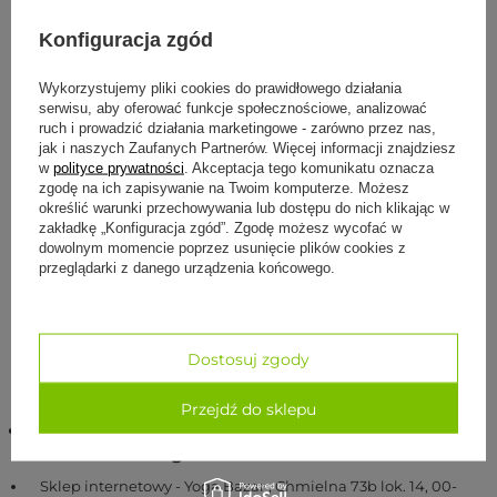
Konfiguracja zgód
Wykorzystujemy pliki cookies do prawidłowego działania
serwisu, aby oferować funkcje społecznościowe, analizować
ruch i prowadzić działania marketingowe - zarówno przez nas,
jak i naszych Zaufanych Partnerów. Więcej informacji znajdziesz
w
polityce prywatności
. Akceptacja tego komunikatu oznacza
Leaflet
|
©
OpenStreetMap
contributors
zgodę na ich zapisywanie na Twoim komputerze. Możesz
określić warunki przechowywania lub dostępu do nich klikając w
Bony
zakładkę „Konfiguracja zgód”. Zgodę możesz wycofać w
dowolnym momencie poprzez usunięcie plików cookies z
Chmielna 73b lok. 14
przeglądarki z danego urządzenia końcowego.
00-801 Warszawa
690 447 426
więcej informacji
Pokaż na mapie
Dostosuj zgody
Przejdź do sklepu
Infolinia czynna od poniedziałku do piątku w
godz. 9:30 - 16:30
Sklep internetowy - Yoga Bazar
,
Chmielna 73b lok. 14
,
00-