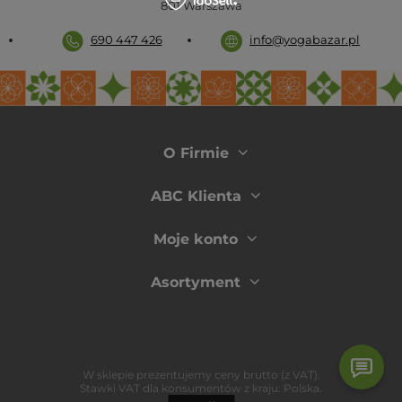
801
Warszawa
690 447 426
info@yogabazar.pl
O Firmie
ABC Klienta
Moje konto
Asortyment
W sklepie prezentujemy ceny brutto (z VAT).
Stawki VAT dla konsumentów z kraju:
Polska
.