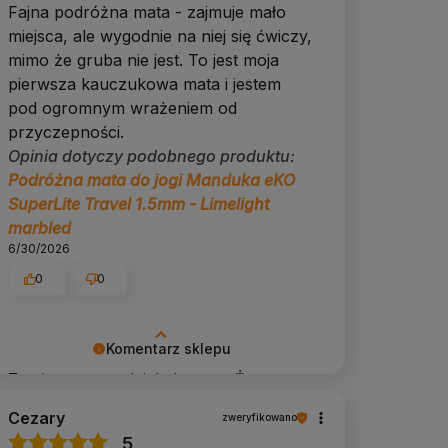
Fajna podróżna mata - zajmuje mało
miejsca, ale wygodnie na niej się ćwiczy,
mimo że gruba nie jest. To jest moja
pierwsza kauczukowa mata i jestem
pod ogromnym wrażeniem od
przyczepności.
Opinia dotyczy podobnego produktu:
Podróżna mata do jogi Manduka eKO
SuperLite Travel 1.5mm - Limelight
marbled
6/30/2026
0
0
Komentarz sklepu
Z całego serca dziękujemy 🌿 Życzymy
Ci uważności i lekkości każdego dnia.
Cezary
zweryfikowano
5