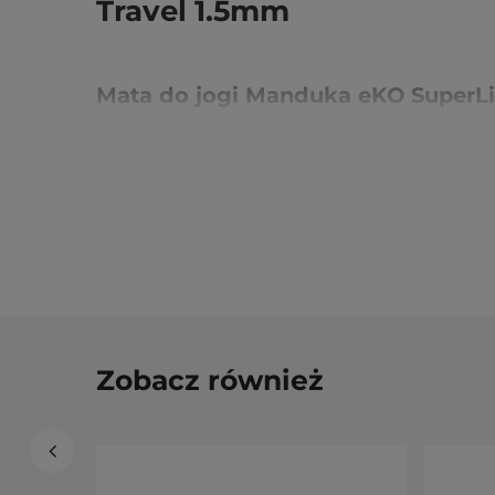
Travel 1.5mm
Mata do jogi
Manduka eKO SuperLit
Podróżna mata Manduka eKO SuperLite to najlepsza ma
zapewnia
doskonałą przyczepność
zarówno na twardy
kilogram!
Matę do jogi eKO SuperLite z łatwością
zmieś
wykonana jest
z naturalnych, biodegradowalnych ma
nietoksycznymi środkami spieniającymi.
Podróżna mata do jogi Manduka eKO
wyróżnia?
Rozmiar maty: 180cm na 61cm
Grubość
: 1,5mm
Zobacz również
Stworzona aby z nią podróżować, prosto się składa
walizce
Jest
bardzo lekka, waży niecały kilogram (0,9k
Powierzchnia maty zapewnia wysoką przyczepnoś