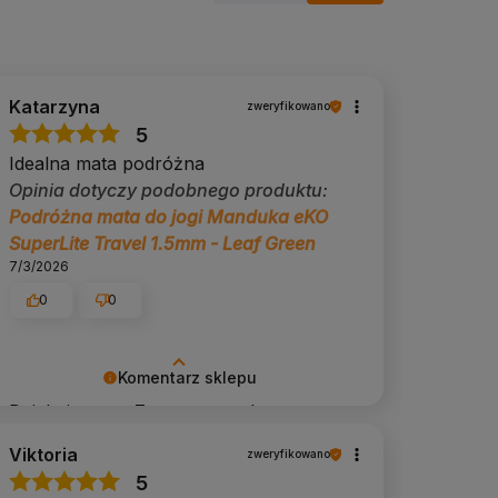
Katarzyna
zweryfikowano
5
Idealna mata podróżna
Opinia dotyczy podobnego produktu:
Podróżna mata do jogi Manduka eKO
SuperLite Travel 1.5mm - Leaf Green
7/3/2026
0
0
Komentarz sklepu
Dziękujemy 🙏 Zapraszamy do
odkrywania kolejnych produktów dla
Viktoria
zweryfikowano
Twojej praktyki.
5