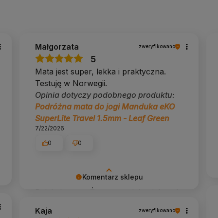
Małgorzata
zweryfikowano
5
Mata jest super, lekka i praktyczna.
Testuję w Norwegii.
Opinia dotyczy podobnego produktu:
Podróżna mata do jogi Manduka eKO
SuperLite Travel 1.5mm - Leaf Green
7/22/2026
0
0
Komentarz sklepu
Dziękujemy 🙏 Życzymy wielu pięknych
chwil na macie.
Kaja
zweryfikowano