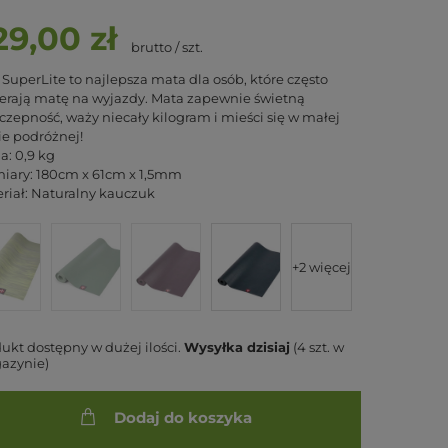
29,00 zł
brutto
/
szt.
SuperLite to najlepsza mata dla osób, które często
erają matę na wyjazdy. Mata zapewnie świetną
czepność, waży niecały kilogram i mieści się w małej
ie podróżnej!
: 0,9 kg
iary: 180cm x 61cm x 1,5mm
riał: Naturalny kauczuk
+2 więcej
ukt dostępny w dużej ilości
Wysyłka
dzisiaj
(4 szt. w
azynie)
Dodaj do koszyka