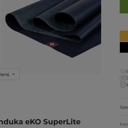
ięcej
Spe
nduka eKO SuperLite
For