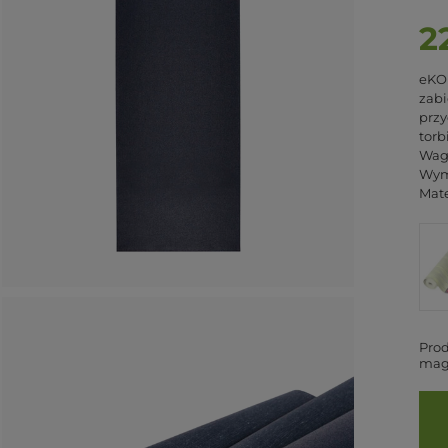
2
eKO 
zabi
przy
torb
Waga
Wym
Mate
Prod
mag