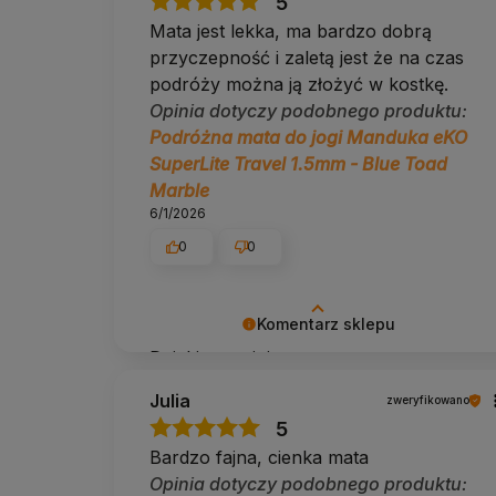
5
Mata jest lekka, ma bardzo dobrą
przyczepność i zaletą jest że na czas
podróży można ją złożyć w kostkę.
Opinia dotyczy podobnego produktu:
Podróżna mata do jogi Manduka eKO
SuperLite Travel 1.5mm - Blue Toad
Marble
6/1/2026
0
0
Komentarz sklepu
Dzięki za opinię ✨
Julia
zweryfikowano
5
Bardzo fajna, cienka mata
Opinia dotyczy podobnego produktu: