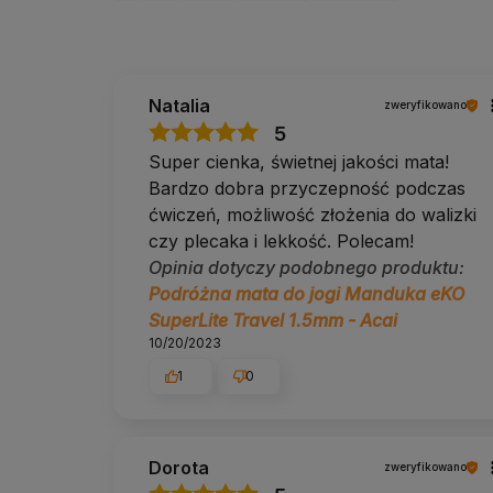
inne akcesoria do jogi
W razie pytań napisz lub zadzwoń do nas
690 447 426
Natalia
zweryfikowano
5
Super cienka, świetnej jakości mata!
Bardzo dobra przyczepność podczas
ćwiczeń, możliwość złożenia do walizki
czy plecaka i lekkość. Polecam!
Opinia dotyczy podobnego produktu:
Podróżna mata do jogi Manduka eKO
SuperLite Travel 1.5mm - Acai
10/20/2023
1
0
Dorota
zweryfikowano