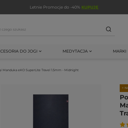
Letnie Promocje do -40%
KUPUJĘ
CESORIA DO JOGI
MEDYTACJA
MARKI
i Manduka eKO SuperLite Travel 1.5mm - Midnight
⭐ N
Po
Ma
Tr