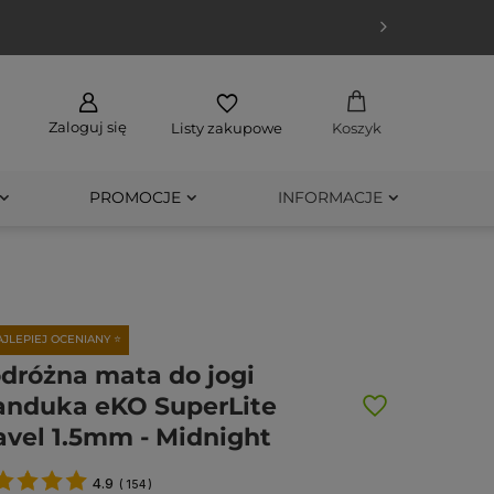
Zaloguj się
Listy zakupowe
Koszyk
PROMOCJE
INFORMACJE
AJLEPIEJ OCENIANY ⭐
dróżna mata do jogi
nduka eKO SuperLite
avel 1.5mm - Midnight
4.9
(
154
)