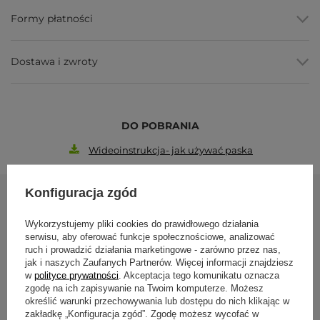
W naszej ofercie znajdziesz także:
Formy płatności
klocki do jogi
paski do jogi
wałki do jogi
Dostawa i zwroty
inne akcesoria do jogi
W razie pytań napisz lub zadzwoń do nas
690 447 426
DO POBRANIA
Wideoinstrukcja- jak używać paska
Konfiguracja zgód
Zobacz również
Wykorzystujemy pliki cookies do prawidłowego działania
serwisu, aby oferować funkcje społecznościowe, analizować
ruch i prowadzić działania marketingowe - zarówno przez nas,
jak i naszych Zaufanych Partnerów. Więcej informacji znajdziesz
2w1: Pasek do j
w
polityce prywatności
. Akceptacja tego komunikatu oznacza
nosidło do maty
zgodę na ich zapisywanie na Twoim komputerze. Możesz
określić warunki przechowywania lub dostępu do nich klikając w
39,50 zł
zakładkę „Konfiguracja zgód”. Zgodę możesz wycofać w