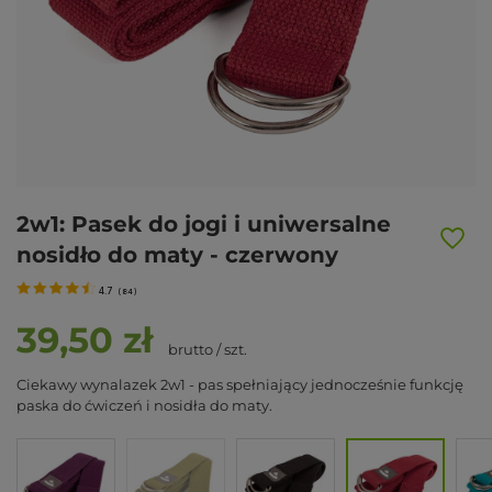
2w1: Pasek do jogi i uniwersalne
nosidło do maty - czerwony
4.7
(
84
)
39,50 zł
brutto
/
szt.
Ciekawy wynalazek 2w1 - pas spełniający jednocześnie funkcję
paska do ćwiczeń i nosidła do maty.