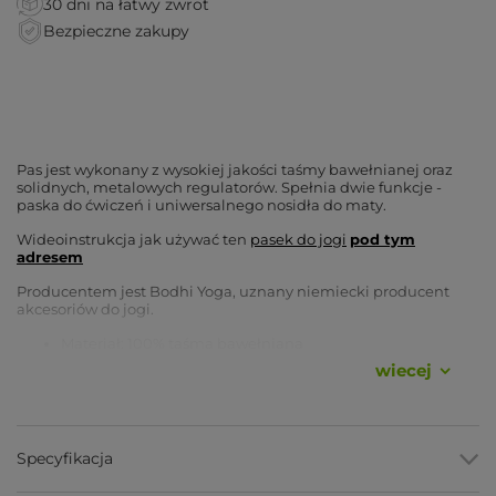
30 dni na łatwy zwrot
Bezpieczne zakupy
Pas jest wykonany z wysokiej jakości taśmy bawełnianej oraz
solidnych, metalowych regulatorów. Spełnia dwie funkcje -
paska do ćwiczeń i uniwersalnego nosidła do maty.
Wideoinstrukcja jak używać ten
pasek do jogi
pod tym
adresem
Producentem jest Bodhi Yoga, uznany niemiecki producent
akcesoriów do jogi.
Materiał: 100% taśma bawełniana
Długość: 200 cm
wiecej
Szerokość: 3,8 cm
Grubość: 0,3 cm
Specyfikacja
Yoga Bazar to specjaliści od
mat do jogi
, w naszej ofercie
znajdziesz ich ponad 200 rodzajów:
maty do jogi oferta
.