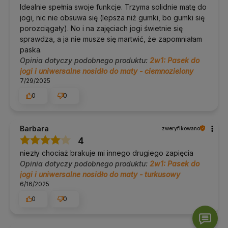
Idealnie spełnia swoje funkcje. Trzyma solidnie matę do
jogi, nic nie obsuwa się (lepsza niż gumki, bo gumki się
porozciągały). No i na zajęciach jogi świetnie się
sprawdza, a ja nie musze się martwić, że zapomniałam
paska.
Opinia dotyczy podobnego produktu:
2w1: Pasek do
jogi i uniwersalne nosidło do maty - ciemnozielony
7/29/2025
0
0
Barbara
zweryfikowano
4
niezły chociaż brakuje mi innego drugiego zapięcia
Opinia dotyczy podobnego produktu:
2w1: Pasek do
jogi i uniwersalne nosidło do maty - turkusowy
6/16/2025
0
0