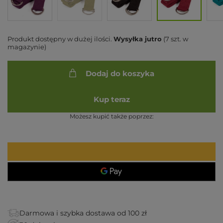
Produkt dostępny w dużej ilości
Wysyłka
jutro
(7 szt. w
magazynie)
Dodaj do koszyka
Kup teraz
Możesz kupić także poprzez:
Darmowa i szybka dostawa od 100 zł