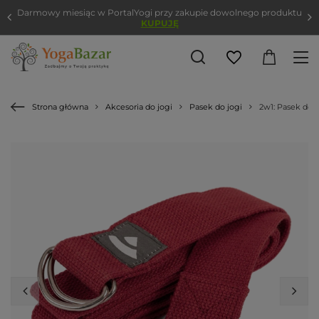
Darmowy miesiąc w PortalYogi przy zakupie dowolnego produktu
KUPUJĘ
Strona główna
Akcesoria do jogi
Pasek do jogi
2w1: Pasek do j